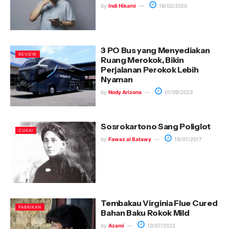
by
Indi Hikami
16/02/2020
3 PO Bus yang Menyediakan
REVIEW
Ruang Merokok, Bikin
Perjalanan Perokok Lebih
Nyaman
by
Nody Arizona
01/09/2023
Sosrokartono Sang Poliglot
CUKAI
by
Fawaz al Batawy
19/07/2017
Tembakau Virginia Flue Cured
PABRIKAN
Bahan Baku Rokok Mild
by
Azami
10/07/2022