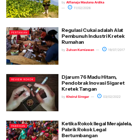
by
Alfianaja Maulana Ardika
11/02/2026
Regulasi Cukai adalah Alat
PERTANIAN
Pembunuh Industri Kretek
Rumahan
by
Zulvan Kurniawan
19/07/2017
Djarum 76 Madu Hitam,
REVIEW ROKOK
Pendobrak Inovasi Sigaret
Kretek Tangan
by
Khoirul Siregar
03/02/2022
Ketika Rokok Ilegal Merajalela,
PABRIKAN
Pabrik Rokok Legal
Bertumbangan