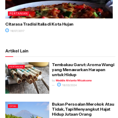
PERTANIAN
Citarasa Tradisi Italia di Kota Hujan
19/07/2017
Artikel Lain
Tembakau Garut: Aroma Wangi
PERTANIAN
yang Menawarkan Harapan
untuk Hidup
by
Moddie Alvianto Wicaksono
18/03/2024
Bukan Persoalan Merokok Atau
OPINI
Tidak, Tapi Menyangkut Hajat
Hidup Jutaan Orang