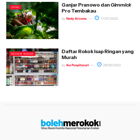
Ganjar Pranowo dan
Gimmick
OPINI
Pro Tembakau
by
Nody Arizona
17/07/2023
Daftar Rokok Isap Ringan yang
REVIEW ROKOK
Murah
by
Ika Puspitasari
29/05/2023