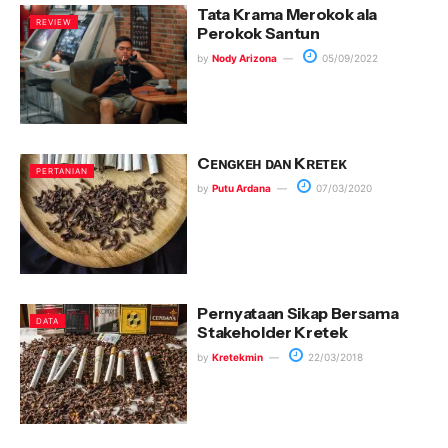
Tata Krama Merokok ala
REVIEW
Perokok Santun
by
Nody Arizona
05/09/2022
Cᴇɴɢᴋᴇʜ ᴅᴀɴ Kʀᴇᴛᴇᴋ
PERTANIAN
by
Putu Ardana
07/03/2020
Pernyataan Sikap Bersama
DATA
Stakeholder Kretek
by
Kretekmin
22/03/2018