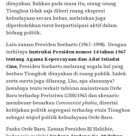
dirayakan. Bahkan pada masa itu, orang-orang
Tionghoa tidak saja diberi ruang ekspresi
kebudayaan secara bebas, melainkan juga
diperbolehkan turut berpartisipasi aktif dalam
bidang politik.
Lain zaman Presiden Soeharto (1967–1998). Dengan
terbitnya
Instruksi Presiden nomor 14 tahun 1967
tentang Agama Kepercayaan dan Adat Istiadat
Cina
, Presiden Soeharto melarang segala hal yang
berbau Tiongkok dirayakan di ruang publik. Imlek
serta merta juga dilarang. Lho, apa alasannya?
Jawabnya tentu terkait tafsiran mainstream Orde
Baru terhadap Peristiwa G30S/1965 dan skenario
membesar-besarkan
Communist phobia
, disertai
kebijakan politik segregasi terhadap etnis Tionghoa
sebagai wujud politik kebudayaan Orde Baru.
Paska Orde Baru. Zaman Presiden BJ Habibie,
Indonesia melalui
Undang-Undang No. 29 Tahun