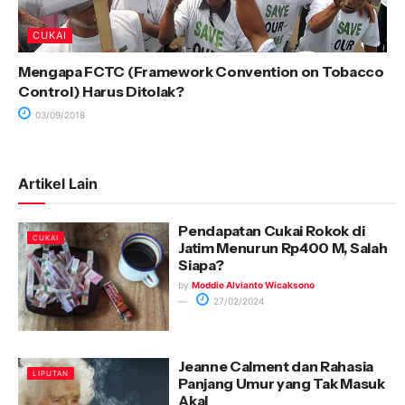
CUKAI
Mengapa FCTC (Framework Convention on Tobacco
Control) Harus Ditolak?
03/09/2018
Artikel Lain
Pendapatan Cukai Rokok di
CUKAI
Jatim Menurun Rp400 M, Salah
Siapa?
by
Moddie Alvianto Wicaksono
27/02/2024
Jeanne Calment dan Rahasia
LIPUTAN
Panjang Umur yang Tak Masuk
Akal