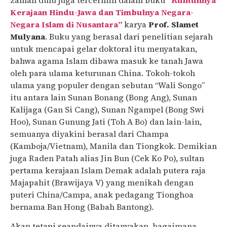
Kerajaan Hindu-Jawa dan Timbulnya Negara-
Negara Islam di Nusantara”
karya
Prof. Slamet
Mulyana
. Buku yang berasal dari penelitian sejarah
untuk mencapai gelar doktoral itu menyatakan,
bahwa agama Islam dibawa masuk ke tanah Jawa
oleh para ulama keturunan China. Tokoh-tokoh
ulama yang populer dengan sebutan “Wali Songo”
itu antara lain Sunan Bonang (Bong Ang), Sunan
Kalijaga (Gan Si Cang), Sunan Ngampel (Bong Swi
Hoo), Sunan Gunung Jati (Toh A Bo) dan lain-lain,
semuanya diyakini berasal dari Champa
(Kamboja/Vietnam), Manila dan Tiongkok. Demikian
juga Raden Patah alias Jin Bun (Cek Ko Po), sultan
pertama kerajaan Islam Demak adalah putera raja
Majapahit (Brawijaya V) yang menikah dengan
puteri China/Campa, anak pedagang Tionghoa
bernama Ban Hong (Babah Bantong).
Akan tetapi seandainya ditanyakan, bagaimana