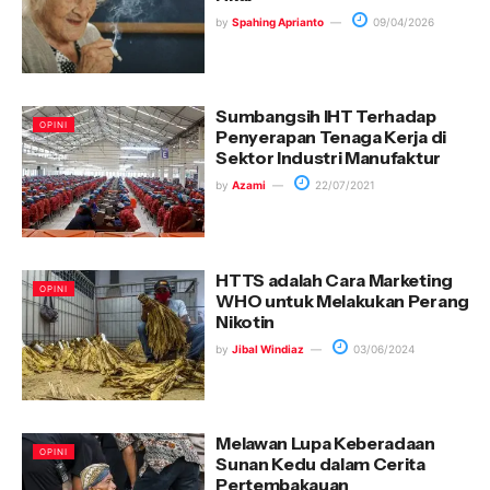
by
Spahing Aprianto
09/04/2026
Sumbangsih IHT Terhadap
OPINI
Penyerapan Tenaga Kerja di
Sektor Industri Manufaktur
by
Azami
22/07/2021
HTTS adalah Cara Marketing
OPINI
WHO untuk Melakukan Perang
Nikotin
by
Jibal Windiaz
03/06/2024
Melawan Lupa Keberadaan
OPINI
Sunan Kedu dalam Cerita
Pertembakauan