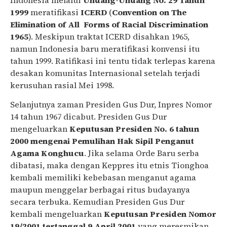
1999
meratifikasi
ICERD
(
Convention on The
Elimination of All Forms of Racial Discrimination
1965
). Meskipun traktat ICERD disahkan 1965,
namun Indonesia baru meratifikasi konvensi itu
tahun 1999. Ratifikasi ini tentu tidak terlepas karena
desakan komunitas Internasional setelah terjadi
kerusuhan rasial Mei 1998.
Selanjutnya zaman Presiden Gus Dur, Inpres Nomor
14 tahun 1967 dicabut. Presiden Gus Dur
mengeluarkan
Keputusan Presiden No. 6 tahun
2000 mengenai Pemulihan Hak Sipil Penganut
Agama Konghucu
. Jika selama Orde Baru serba
dibatasi, maka dengan Keppres itu etnis Tionghoa
kembali memiliki kebebasan menganut agama
maupun menggelar berbagai ritus budayanya
secara terbuka. Kemudian Presiden Gus Dur
kembali mengeluarkan
Keputusan Presiden Nomor
19/2001 tertanggal 9 April 2001
yang meresmikan