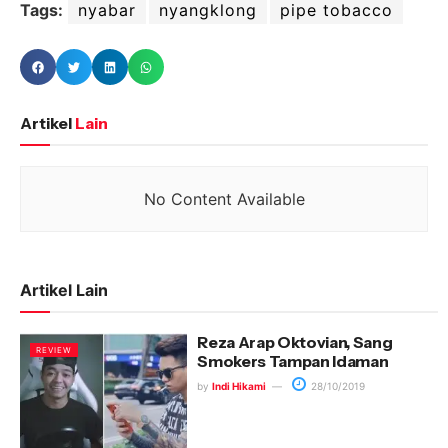
Tags:
nyabar
nyangklong
pipe tobacco
Artikel
Lain
No Content Available
Artikel Lain
Reza Arap Oktovian, Sang
REVIEW
Smokers Tampan Idaman
by
Indi Hikami
28/10/2019