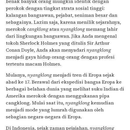
benak banyak orang mungkin identik dengan
perokok dengan tingkat strata sosial tinggi:
kalangan bangsawan, pejabat, seniman besar dan
sebagainya. Lazim saja, karena menilik sejarahnya,
merokok
cangklong
atau
nyangklong
memang lahir
dari lingkungan bangsawan. Jika Anda mengenal
tokoh Sherlock Holmes yang ditulis Sir Arthur
Conan Doyle, Anda akan menyadari
nyangklong
menjadi gaya hidup orang-orang dengan profesi
tertentu macam Holmes.
Mulanya,
nyangklong
menjadi tren di Eropa sejak
abad ke 17. Berawal dari ekspedisi bangsa Eropa ke
berbagai belahan dunia yang melihat suku Indian di
Amerika merokok dengan menggukanan pipa
cangklong. Mulai saat itu,
nyangklong
kemudian
menjadi mode yang lumrah digunakan oleh
sebagian negara-negara di Eropa.
Di Indonesia, sejak zaman pejajahan,
nyangklong