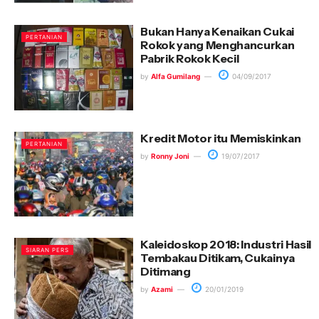
Bukan Hanya Kenaikan Cukai
PERTANIAN
Rokok yang Menghancurkan
Pabrik Rokok Kecil
by
Alfa Gumilang
04/09/2017
Kredit Motor itu Memiskinkan
PERTANIAN
by
Ronny Joni
19/07/2017
Kaleidoskop 2018: Industri Hasil
SIARAN PERS
Tembakau Ditikam, Cukainya
Ditimang
by
Azami
20/01/2019