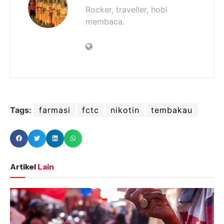
Rocker, traveller, hobi
membaca.
Tags:
farmasi
fctc
nikotin
tembakau
Artikel
Lain