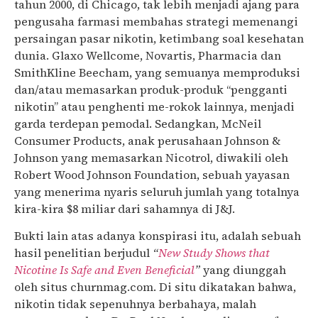
tahun 2000, di Chicago, tak lebih menjadi ajang para
pengusaha farmasi membahas strategi memenangi
persaingan pasar nikotin, ketimbang soal kesehatan
dunia. Glaxo Wellcome, Novartis, Pharmacia dan
SmithKline Beecham, yang semuanya memproduksi
dan/atau memasarkan produk-produk “pengganti
nikotin” atau penghenti me-rokok lainnya, menjadi
garda terdepan pemodal. Sedangkan, McNeil
Consumer Products, anak perusahaan Johnson &
Johnson yang memasarkan Nicotrol, diwakili oleh
Robert Wood Johnson Foundation, sebuah yayasan
yang menerima nyaris seluruh jumlah yang totalnya
kira-kira $8 miliar dari sahamnya di J&J.
Bukti lain atas adanya konspirasi itu, adalah sebuah
hasil penelitian berjudul
“
New Study Shows that
Nicotine Is Safe and Even Beneficial
”
yang diunggah
oleh situs churnmag.com. Di situ dikatakan bahwa,
nikotin tidak sepenuhnya berbahaya, malah