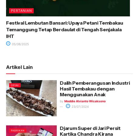
PERTANIAN
Festival Lembutan Bansari: Upaya Petani Tembakau
Temanggung Tetap Berdaulat di Tengah Senjakala
IHT
05/08/2025
Artikel Lain
Dalih Pemberangusan Industri
OPINI
Hasil Tembakau dengan
Menggunakan Anak
by
Moddie Alvianto Wicaksono
23/07/2024
Djarum Super di Jari Persit
PABRIKAN
Kartika Chandra Kirana