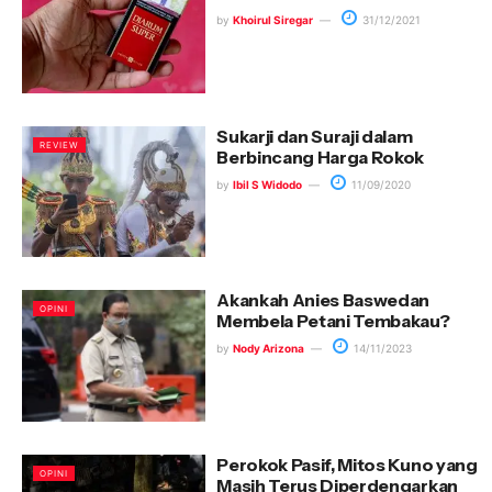
by
Khoirul Siregar
31/12/2021
Sukarji dan Suraji dalam
REVIEW
Berbincang Harga Rokok
by
Ibil S Widodo
11/09/2020
Akankah Anies Baswedan
OPINI
Membela Petani Tembakau?
by
Nody Arizona
14/11/2023
Perokok Pasif, Mitos Kuno yang
OPINI
Masih Terus Diperdengarkan