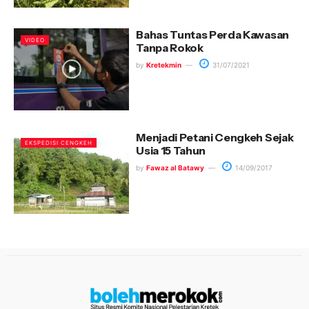
Bahas Tuntas Perda Kawasan
VIDEO
Tanpa Rokok
by
Kretekmin
31/07/2021
Menjadi Petani Cengkeh Sejak
EKSPEDISI CENGKEH
Usia 15 Tahun
by
Fawaz al Batawy
14/09/2017