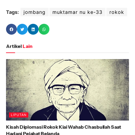
Tags:
jombang
muktamar nu ke-33
rokok
Artikel
Lain
LIPUTAN
Kisah Diplomasi Rokok Kiai Wahab Chasbullah Saat
Hadapi Pejabat Belanda