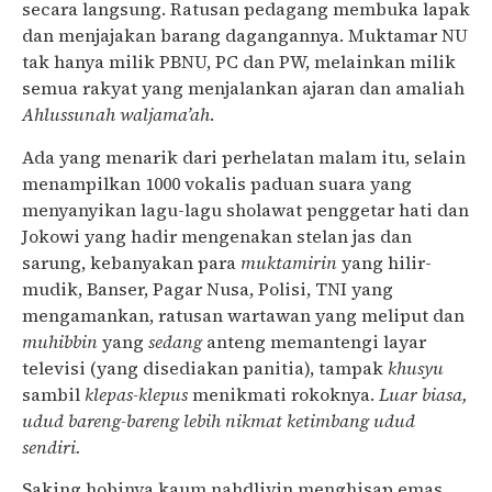
secara langsung. Ratusan pedagang membuka lapak
dan menjajakan barang dagangannya. Muktamar NU
tak hanya milik PBNU, PC dan PW, melainkan milik
semua rakyat yang menjalankan ajaran dan amaliah
Ahlussunah waljama’ah
.
Ada yang menarik dari perhelatan malam itu, selain
menampilkan 1000 vokalis paduan suara yang
menyanyikan lagu-lagu sholawat penggetar hati dan
Jokowi yang hadir mengenakan stelan jas dan
sarung, kebanyakan para
muktamirin
yang hilir-
mudik, Banser, Pagar Nusa, Polisi, TNI yang
mengamankan, ratusan wartawan yang meliput dan
muhibbin
yang
sedang
anteng memantengi layar
televisi (yang disediakan panitia), tampak
khusyu
sambil
klepas-klepus
menikmati rokoknya.
Luar biasa,
udud bareng-bareng lebih nikmat ketimbang udud
sendiri.
Saking hobinya kaum nahdliyin menghisap emas