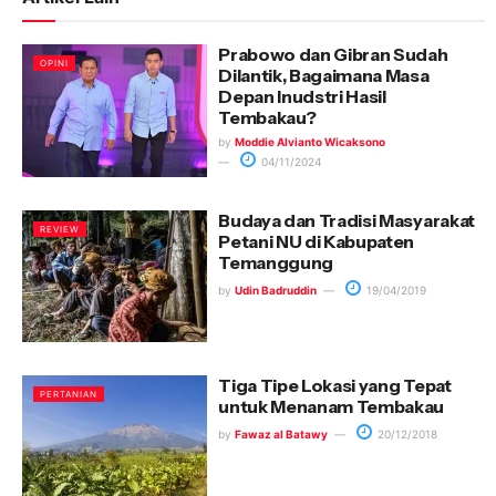
Prabowo dan Gibran Sudah
OPINI
Dilantik, Bagaimana Masa
Depan Inudstri Hasil
Tembakau?
by
Moddie Alvianto Wicaksono
04/11/2024
Budaya dan Tradisi Masyarakat
REVIEW
Petani NU di Kabupaten
Temanggung
by
Udin Badruddin
19/04/2019
Tiga Tipe Lokasi yang Tepat
PERTANIAN
untuk Menanam Tembakau
by
Fawaz al Batawy
20/12/2018