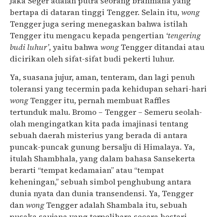
Jaka Seger adalah putra seorang brahmana yang
bertapa di dataran tinggi Tengger. Selain itu,
wong
Tengger juga sering menegaskan bahwa istilah
Tengger itu mengacu kepada pengertian
‘tengering
budi luhur’
, yaitu bahwa
wong
Tengger ditandai atau
dicirikan oleh sifat-sifat budi pekerti luhur.
Ya, suasana jujur, aman, tenteram, dan lagi penuh
toleransi yang tecermin pada kehidupan sehari-hari
wong
Tengger itu, pernah membuat Raffles
tertunduk malu. Bromo – Tengger – Semeru seolah-
olah mengingatkan kita pada imajinasi tentang
sebuah daerah misterius yang berada di antara
puncak-puncak gunung bersalju di Himalaya. Ya,
itulah Shambhala, yang dalam bahasa Sansekerta
berarti “tempat kedamaian” atau “tempat
keheningan,” sebuah simbol penghubung antara
dunia nyata dan dunia transendensi. Ya, Tengger
dan
wong
Tengger adalah Shambala itu, sebuah
pusaka saujana yang terpelihara secara bestari