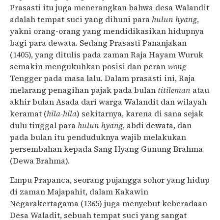
Prasasti itu juga menerangkan bahwa desa Walandit
adalah tempat suci yang dihuni para
hulun hyang
,
yakni orang-orang yang mendidikasikan hidupnya
bagi para dewata. Sedang Prasasti Pananjakan
(1405), yang ditulis pada zaman Raja Hayam Wuruk
semakin mengukuhkan posisi dan peran
wong
Tengger pada masa lalu. Dalam prasasti ini, Raja
melarang penagihan pajak pada bulan
titileman
atau
akhir bulan Asada dari warga Walandit dan wilayah
keramat (
hila-hila
) sekitarnya, karena di sana sejak
dulu tinggal para
hulun hyang
, abdi dewata, dan
pada bulan itu penduduknya wajib melakukan
persembahan kepada Sang Hyang Gunung Brahma
(Dewa Brahma).
Empu Prapanca, seorang pujangga sohor yang hidup
di zaman Majapahit, dalam Kakawin
Negarakertagama (1365) juga menyebut keberadaan
Desa Waladit, sebuah tempat suci yang sangat