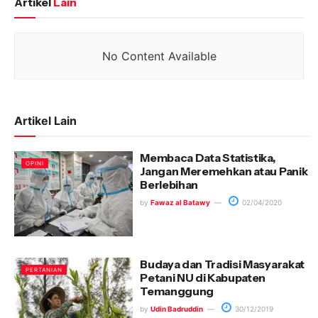
Artikel
Lain
No Content Available
Artikel Lain
Membaca Data Statistika,
OPINI
Jangan Meremehkan atau Panik
Berlebihan
by
Fawaz al Batawy
02/04/2020
Budaya dan Tradisi Masyarakat
PERTANIAN
Petani NU di Kabupaten
Temanggung
by
Udin Badruddin
30/12/2019