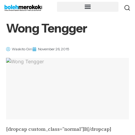
Wong Tengger
Waskito Giri
November 26, 2015
[dropcap custom_class=”normal”]B[/dropcap]