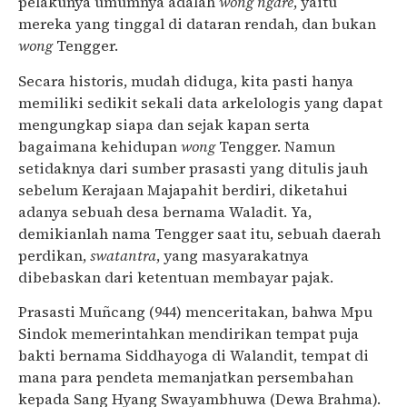
pelakunya umumnya adalah
wong ngare
, yaitu
mereka yang tinggal di dataran rendah, dan bukan
wong
Tengger.
Secara historis, mudah diduga, kita pasti hanya
memiliki sedikit sekali data arkelologis yang dapat
mengungkap siapa dan sejak kapan serta
bagaimana kehidupan
wong
Tengger. Namun
setidaknya dari sumber prasasti yang ditulis jauh
sebelum Kerajaan Majapahit berdiri, diketahui
adanya sebuah desa bernama Waladit. Ya,
demikianlah nama Tengger saat itu, sebuah daerah
perdikan,
swatantra
, yang masyarakatnya
dibebaskan dari ketentuan membayar pajak.
Prasasti Muñcang (944) menceritakan, bahwa Mpu
Sindok memerintahkan mendirikan tempat puja
bakti bernama Siddhayoga di Walandit, tempat di
mana para pendeta memanjatkan persembahan
kepada Sang Hyang Swayambhuwa (Dewa Brahma).