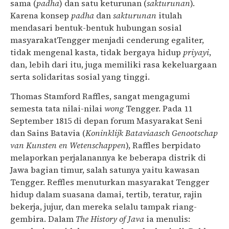
sama (
padha
) dan satu keturunan (
sakturunan
).
Karena konsep
padha
dan
sakturunan
itulah
mendasari bentuk-bentuk hubungan sosial
masyarakatTengger menjadi cenderung egaliter,
tidak mengenal kasta, tidak bergaya hidup
priyayi
,
dan, lebih dari itu, juga memiliki rasa kekeluargaan
serta solidaritas sosial yang tinggi.
Thomas Stamford Raffles, sangat mengagumi
semesta tata nilai-nilai
wong
Tengger. Pada 11
September 1815 di depan forum Masyarakat Seni
dan Sains Batavia (
Koninklijk Bataviaasch Genootschap
van Kunsten en Wetenschappen
), Raffles berpidato
melaporkan perjalanannya ke beberapa distrik di
Jawa bagian timur, salah satunya yaitu kawasan
Tengger. Reffles menuturkan masyarakat Tengger
hidup dalam suasana damai, tertib, teratur, rajin
bekerja, jujur, dan mereka selalu tampak riang-
gembira. Dalam
The History of Java
ia menulis: