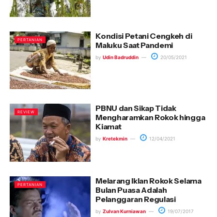
Kondisi Petani Cengkeh di
PERTANIAN
Maluku Saat Pandemi
by
Udin Badruddin
20/05/2021
PBNU dan Sikap Tidak
REVIEW
Mengharamkan Rokok hingga
Kiamat
by
Kretekmin
12/04/2021
Melarang Iklan Rokok Selama
PERTANIAN
Bulan Puasa Adalah
Pelanggaran Regulasi
by
Zulvan Kurniawan
19/07/2017