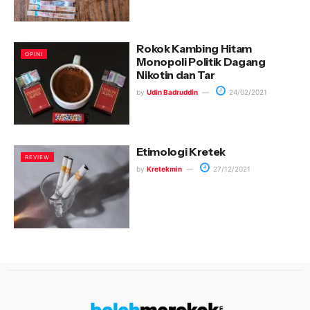
Rokok Kambing Hitam
OPINI
Monopoli Politik Dagang
Nikotin dan Tar
by
Udin Badruddin
24/02/2021
Etimologi Kretek
REVIEW
by
Kretekmin
27/12/2021