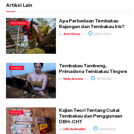
Artikel Lain
Apa Perbedaan Tembakau
PERTANIAN
Rajangan dan Tembakau Iris?
by
Arief Dimas
05/07/2023
Tembakau Tambeng,
TINGWE
Primadona Tembakau Tingwe
by
Nody Arizona
19/10/2022
Kajian Teori Tentang Cukai
REVIEW
Tembakau dan Penggunaan
DBH-CHT
by
Udin Badruddin
25/04/2022