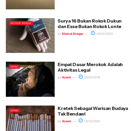
Surya 16 Bukan Rokok Dukun
REVIEW ROKOK
dan Esse Bukan Rokok Lonte
by
Khoirul Siregar
03/02/2022
Empat Dasar Merokok Adalah
OPINI
Aktivitas Legal
by
Azami
20/01/2019
Kretek Sebagai Warisan Budaya
OPINI
Tak Bendawi
by
Azami
13/10/2020