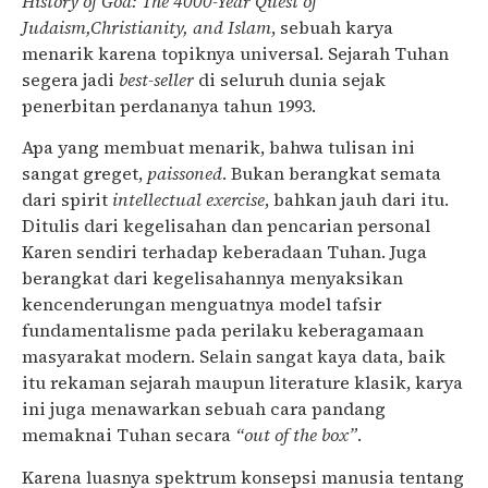
History of God: The 4000-Year Quest of
Judaism,Christianity, and Islam
, sebuah karya
menarik karena topiknya universal. Sejarah Tuhan
segera jadi
best-seller
di seluruh dunia sejak
penerbitan perdananya tahun 1993.
Apa yang membuat menarik, bahwa tulisan ini
sangat greget,
paissoned
. Bukan berangkat semata
dari spirit
intellectual exercise
, bahkan jauh dari itu.
Ditulis dari kegelisahan dan pencarian personal
Karen sendiri terhadap keberadaan Tuhan. Juga
berangkat dari kegelisahannya menyaksikan
kencenderungan menguatnya model tafsir
fundamentalisme pada perilaku keberagamaan
masyarakat modern. Selain sangat kaya data, baik
itu rekaman sejarah maupun literature klasik, karya
ini juga menawarkan sebuah cara pandang
memaknai Tuhan secara
“out of the box”
.
Karena luasnya spektrum konsepsi manusia tentang