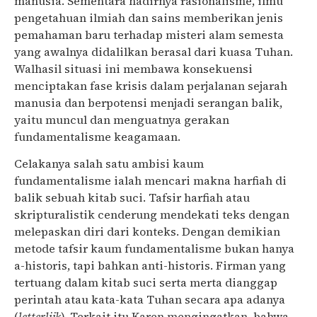
manusia. Sementara hadirnya rasionalisme, ilmu
pengetahuan ilmiah dan sains memberikan jenis
pemahaman baru terhadap misteri alam semesta
yang awalnya didalilkan berasal dari kuasa Tuhan.
Walhasil situasi ini membawa konsekuensi
menciptakan fase krisis dalam perjalanan sejarah
manusia dan berpotensi menjadi serangan balik,
yaitu muncul dan menguatnya gerakan
fundamentalisme keagamaan.
Celakanya salah satu ambisi kaum
fundamentalisme ialah mencari makna harfiah di
balik sebuah kitab suci. Tafsir harfiah atau
skripturalistik cenderung mendekati teks dengan
melepaskan diri dari konteks. Dengan demikian
metode tafsir kaum fundamentalisme bukan hanya
a-historis, tapi bahkan anti-historis. Firman yang
tertuang dalam kitab suci serta merta dianggap
perintah atau kata-kata Tuhan secara apa adanya
(
letterlijk
). Terkait itu Karen mengingatkan, bahwa