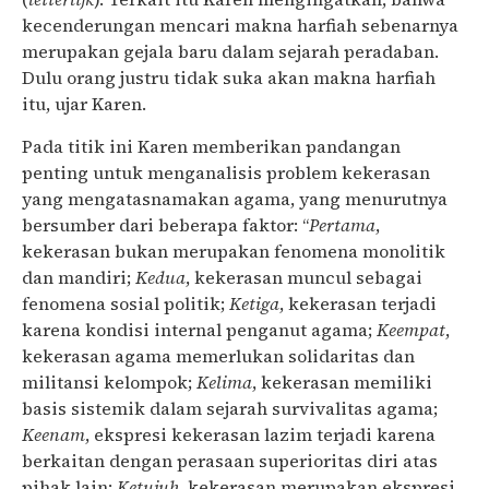
kecenderungan mencari makna harfiah sebenarnya
merupakan gejala baru dalam sejarah peradaban.
Dulu orang justru tidak suka akan makna harfiah
itu, ujar Karen.
Pada titik ini Karen memberikan pandangan
penting untuk menganalisis problem kekerasan
yang mengatasnamakan agama, yang menurutnya
bersumber dari beberapa faktor: “
Pertama
,
kekerasan bukan merupakan fenomena monolitik
dan mandiri;
Kedua
, kekerasan muncul sebagai
fenomena sosial politik;
Ketiga
, kekerasan terjadi
karena kondisi internal penganut agama;
Keempat
,
kekerasan agama memerlukan solidaritas dan
militansi kelompok;
Kelima
, kekerasan memiliki
basis sistemik dalam sejarah survivalitas agama;
Keenam
, ekspresi kekerasan lazim terjadi karena
berkaitan dengan perasaan superioritas diri atas
pihak lain;
Ketujuh
, kekerasan merupakan ekspresi