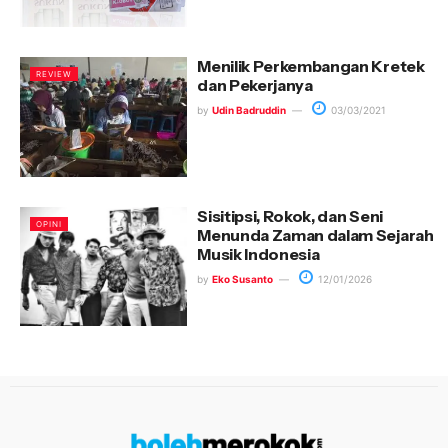
Menilik Perkembangan Kretek
REVIEW
dan Pekerjanya
by
Udin Badruddin
03/03/2021
Sisitipsi, Rokok, dan Seni
OPINI
Menunda Zaman dalam Sejarah
Musik Indonesia
by
Eko Susanto
12/01/2026