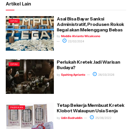
Artikel Lain
Asal Bisa Bayar Sanksi
OPINI
Administratif, Produsen Rokok
Ilegal akan Melenggang Bebas
by
Moddie Alvianto Wicaksono
22/02/2024
Perlukah Kretek Jadi Warisan
OPINI
Budaya?
by
Spahing Aprianto
26/03/2026
Tetap Bekerja Membuat Kretek
PABRIKAN
Klobot Walaupun Usia Senja
by
Udin Badruddin
25/06/2022