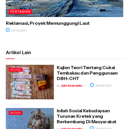
PERTANIAN
Reklamasi, Proyek Memunggungi Laut
27/10/2017
Artikel Lain
Kajian Teori Tentang Cukai
REVIEW
Tembakau dan Penggunaan
DBH-CHT
by
Udin Badruddin
25/04/2022
Inilah Sosial Kebudayaan
REVIEW
Turunan Kretek yang
Berkembang Di Masyarakat
by
Udin Badruddin
28/09/2020