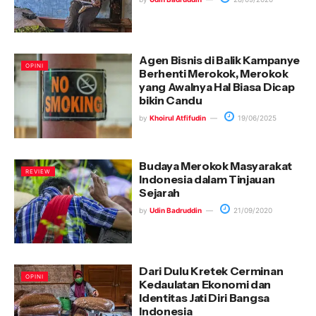
Agen Bisnis di Balik Kampanye
OPINI
Berhenti Merokok, Merokok
yang Awalnya Hal Biasa Dicap
bikin Candu
by
Khoirul Atfifudin
19/06/2025
Budaya Merokok Masyarakat
REVIEW
Indonesia dalam Tinjauan
Sejarah
by
Udin Badruddin
21/09/2020
Dari Dulu Kretek Cerminan
OPINI
Kedaulatan Ekonomi dan
Identitas Jati Diri Bangsa
Indonesia