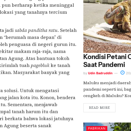
 pun berharap ketika meninggal
 lokasi yang tanahnya tercium
ta jadi
sabda panditha ratu
. Setelah
an “berumah masa depan” di
leh penguasa di negeri gurun itu.
ekitar makam raja-raja, nama
Kondisi Petani 
ltan Agung. Atas bantuan tokoh
Saat Pandemi
ikirimlah tuah
pagebluk
ke tanah
tikan. Masyarakat banyak yang
by
Udin Badruddin
20/
Maluku menjadi daerah
pandemi seperti ini, ba
a solusi. Untuk mengatasi
cengkeh di Maluku? Kond
g jalan kota itu. Konon, bendera
 itu. Sementara, menjawab
READ MORE
mpal tanah harum itu dan
ri berkata bahwa lokasi jatuhnya
an Agung beserta sanak
PABRIKAN