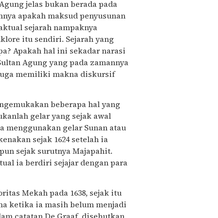
 Agung jelas bukan berada pada
aannya apakah maksud penyusunan
faktual sejarah nampaknya
lore itu sendiri. Sejarah yang
apa? Apakah hal ini sekadar narasi
Sultan Agung yang pada zamannya
juga memiliki makna diskursif
mengemukakan beberapa hal yang
ukanlah gelar yang sejak awal
ia menggunakan gelar Sunan atau
kenakan sejak 1624 setelah ia
pun sejak surutnya Majapahit.
ual ia berdiri sejajar dengan para
ritas Mekah pada 1638, sejak itu
ma ketika ia masih belum menjadi
lam catatan De Graaf, disebutkan