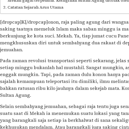
Mekah gagal terpenuhi. Keinginan Sultan Agung ditolak oleh
Catatan Sejarah Arus Utama
[dropcap]K[/dropcap]onon, raja paling agung dari wangs
saking taatnya memeluk Islam maka saban minggu ia ma
berkunjung ke kota suci. Mekah. Ya, tiap jumat cucu Pan
mengkhususkan diri untuk sembahyang dua rakaat di de
jemuahan.
Pada zaman revolusi transportasi seperti sekarang, jel
setiap minggu bukanlah hal mustahil. Sangat mungkin, a
enggak mungkin. Tapi, pada zaman dulu konon hanya pad
sajalah kemampuan teleportasi itu dimiliki, ilmu melinta
bahkan ratusan ribu kilo jauhnya dalam sekejab mata. Kon
Sultan Agung.
Selain sembahyang jemuahan, sebagai raja tentu juga se
suatu saat di Mekah ia menemukan suatu lokasi yang t
yang barangkali saja setiap ia berkhalwat di sana sekali
kekhusukan mendalam. Atau barangkali juga saking cint