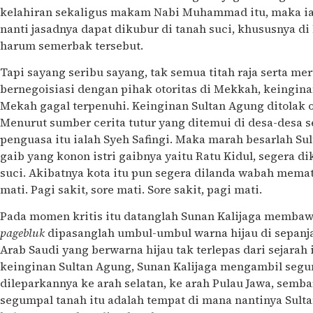
kelahiran sekaligus makam Nabi Muhammad itu, maka ia
nanti jasadnya dapat dikubur di tanah suci, khususnya di
harum semerbak tersebut.
Tapi sayang seribu sayang, tak semua titah raja serta mer
bernegoisiasi dengan pihak otoritas di Mekkah, keingin
Mekah gagal terpenuhi. Keinginan Sultan Agung ditolak o
Menurut sumber cerita tutur yang ditemui di desa-desa s
penguasa itu ialah Syeh Safingi. Maka marah besarlah Su
gaib yang konon istri gaibnya yaitu Ratu Kidul, segera d
suci. Akibatnya kota itu pun segera dilanda wabah mema
mati. Pagi sakit, sore mati. Sore sakit, pagi mati.
Pada momen kritis itu datanglah Sunan Kalijaga membaw
pagebluk
dipasanglah umbul-umbul warna hijau di sepanjan
Arab Saudi yang berwarna hijau tak terlepas dari sejarah
keinginan Sultan Agung, Sunan Kalijaga mengambil segu
dileparkannya ke arah selatan, ke arah Pulau Jawa, semba
segumpal tanah itu adalah tempat di mana nantinya Sult