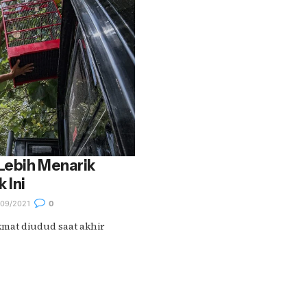
Lebih Menarik
 Ini
09/2021
0
kmat diudud saat akhir