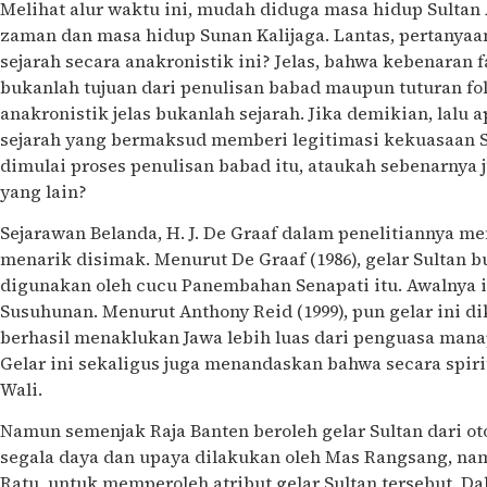
Melihat alur waktu ini, mudah diduga masa hidup Sultan
zaman dan masa hidup Sunan Kalijaga. Lantas, pertany
sejarah secara anakronistik ini? Jelas, bahwa kebenaran 
bukanlah tujuan dari penulisan babad maupun tuturan folk
anakronistik jelas bukanlah sejarah. Jika demikian, lalu 
sejarah yang bermaksud memberi legitimasi kekuasaan 
dimulai proses penulisan babad itu, ataukah sebenarnya 
yang lain?
Sejarawan Belanda, H. J. De Graaf dalam penelitiannya 
menarik disimak. Menurut De Graaf (1986), gelar Sultan b
digunakan oleh cucu Panembahan Senapati itu. Awalnya 
Susuhunan. Menurut Anthony Reid (1999), pun gelar ini di
berhasil menaklukan Jawa lebih luas dari penguasa mana
Gelar ini sekaligus juga menandaskan bahwa secara spirit
Wali.
Namun semenjak Raja Banten beroleh gelar Sultan dari oto
segala daya dan upaya dilakukan oleh Mas Rangsang, na
Ratu, untuk memperoleh atribut gelar Sultan tersebut. Da