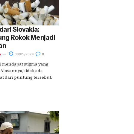
dari Slovakia:
ng Rokok Menjadi
an
o
08/05/2024
0
i mendapat stigma yang
 Alasannya, tidak ada
t dari puntung tersebut.