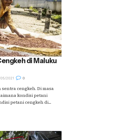
Cengkeh di Maluku
05/2021
0
 sentra cengkeh. Di masa
gaimana kondisi petani
isi petani cengkeh di....