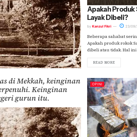
Apakah Produk
Layak Dibeli?
by
Kanzul Fikri
23/09/
Beberapa sahabat serin
Apakah produk rokok S
dibeli atau tidak. Hal in
READ MORE
tas di Mekkah, keinginan
OPINI
erpenuhi. Keinginan
geri gurun itu.