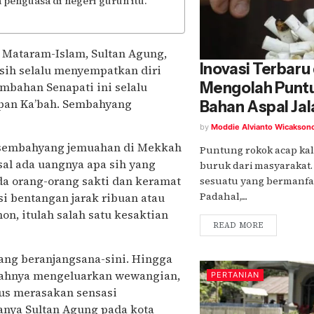
 penguasa di negeri gurun itu.
a Mataram-Islam, Sultan Agung,
Inovasi Terbaru 
sih selalu menyempatkan diri
Mengolah Puntu
embahan Senapati ini selalu
pan Ka’bah. Sembahyang
Bahan Aspal Jal
by
Moddie Alvianto Wicakson
as sembahyang jemuahan di Mekkah
Puntung rokok acap kal
sal ada uangnya apa sih yang
buruk dari masyarakat.
a orang-orang sakti dan keramat
sesuatu yang bermanfaa
Padahal,....
si bentangan jarak ribuan atau
on, itulah salah satu kesaktian
READ MORE
nang beranjangsana-sini. Hingga
anahnya mengeluarkan wewangian,
PERTANIAN
gus merasakan sensasi
anya Sultan Agung pada kota