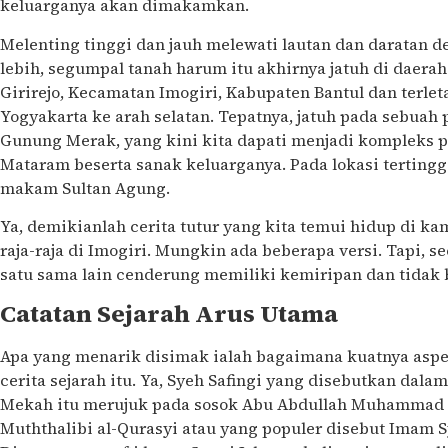
keluarganya akan dimakamkan.
Melenting tinggi dan jauh melewati lautan dan daratan d
lebih, segumpal tanah harum itu akhirnya jatuh di daerah 
Girirejo, Kecamatan Imogiri, Kabupaten Bantul dan terlet
Yogyakarta ke arah selatan. Tepatnya, jatuh pada sebua
Gunung Merak, yang kini kita dapati menjadi kompleks 
Mataram beserta sanak keluarganya. Pada lokasi terting
makam Sultan Agung.
Ya, demikianlah cerita tutur yang kita temui hidup di
raja-raja di Imogiri. Mungkin ada beberapa versi. Tapi, 
satu sama lain cenderung memiliki kemiripan dan tidak 
Catatan Sejarah Arus Utama
Apa yang menarik disimak ialah bagaimana kuatnya aspe
cerita sejarah itu. Ya, Syeh Safingi yang disebutkan dala
Mekah itu merujuk pada sosok Abu Abdullah Muhammad bin
Muththalibi al-Qurasyi atau yang populer disebut Imam Sya