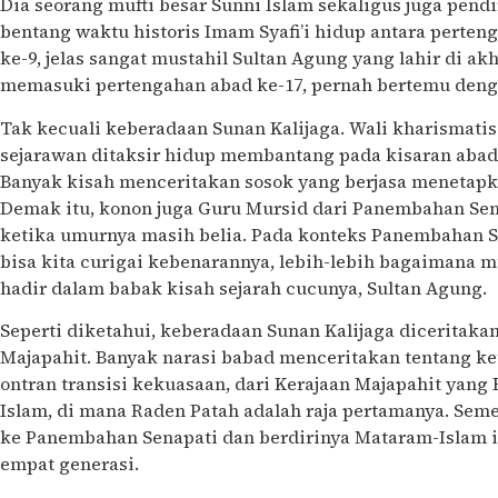
Dia seorang mufti besar Sunni Islam sekaligus juga pendi
bentang waktu historis Imam Syafi’i hidup antara perten
ke-9, jelas sangat mustahil Sultan Agung yang lahir di a
memasuki pertengahan abad ke-17, pernah bertemu deng
Tak kecuali keberadaan Sunan Kalijaga. Wali kharismatis 
sejarawan ditaksir hidup membantang pada kisaran abad 
Banyak kisah menceritakan sosok yang berjasa menetapk
Demak itu, konon juga Guru Mursid dari Panembahan Sena
ketika umurnya masih belia. Pada konteks Panembahan Sen
bisa kita curigai kebenarannya, lebih-lebih bagaimana m
hadir dalam babak kisah sejarah cucunya, Sultan Agung.
Seperti diketahui, keberadaan Sunan Kalijaga diceritaka
Majapahit. Banyak narasi babad menceritakan tentang ke
ontran transisi kekuasaan, dari Kerajaan Majapahit yan
Islam, di mana Raden Patah adalah raja pertamanya. Seme
ke Panembahan Senapati dan berdirinya Mataram-Islam itu
empat generasi.