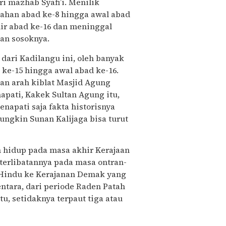
ri mazhab Syafi’i. Menilik
gahan abad ke-8 hingga awal abad
khir abad ke-16 dan meninggal
an sosoknya.
dari Kadilangu ini, oleh banyak
ke-15 hingga awal abad ke-16.
an arah kiblat Masjid Agung
pati, Kakek Sultan Agung itu,
apati saja fakta historisnya
ungkin Sunan Kalijaga bisa turut
n hidup pada masa akhir Kerajaan
terlibatannya pada masa ontran-
g Hindu ke Kerajanan Demak yang
ntara, dari periode Raden Patah
, setidaknya terpaut tiga atau