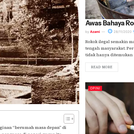
Awas Bahaya Rok
by
Azami
28/11/2020
Rokok ilegal semakin m
tengah masyarakat. Pere
tidak hanya ditemukan d
READ MORE
OPINI
inginan “berumah masa depan” di