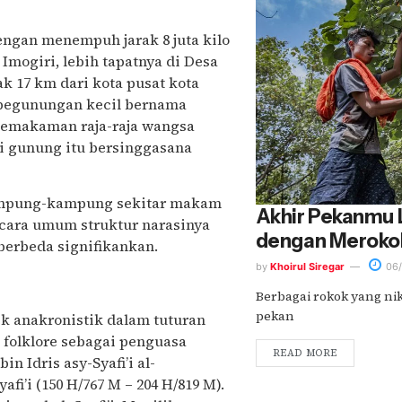
engan menempuh jarak 8 juta kilo
Imogiri, lebih tapatnya di Desa
ak 17 km dari kota pusat kota
h pegunungan kecil bernama
pemakaman raja-raja wangsa
gi gunung itu bersinggasana
 kampung-kampung sekitar makam
Akhir Pekanmu 
secara umum struktur narasinya
dengan Merokok
berbeda signifikankan.
by
Khoirul Siregar
06/
Berbagai rokok yang ni
pekan
k anakronistik dalam tuturan
m folklore sebagai penguasa
READ MORE
 Idris asy-Syafi’i al-
fi’i (150 H/767 M – 204 H/819 M).