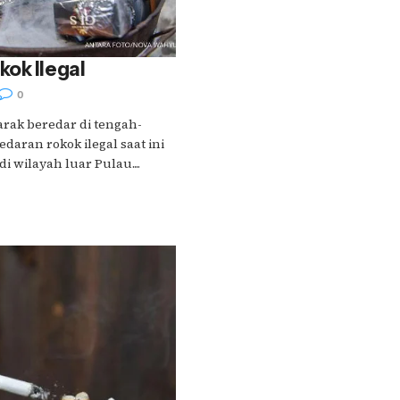
ok Ilegal
0
arak beredar di tengah-
daran rokok ilegal saat ini
i wilayah luar Pulau....