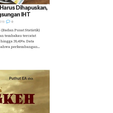
 Harus Dihapuskan,
gsungan IHT
019
0
(Badan Pusat Statistik)
han tembakau tercatat
ingga 20,45%. Data
ahwa perkembangan....