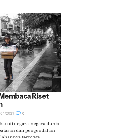
, Membaca Riset
n
04/2021
0
akan di negara-negara dunia
batasan dan pengendalian
lahannya ternyata