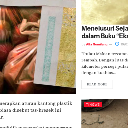
Menelusuri Seja
dalam Buku “Ek
by
Alfa Gumilang
19/0
"Pulau Makian tercatat
rempah. Dengan luas da
kilometer persegi, pul
dengan kualitas....
READ MORE
enerapkan aturan kantong plastik
TINGWE
biasa disebut tas-kresek ini
r.
 mendidik masyarakat mengurangi