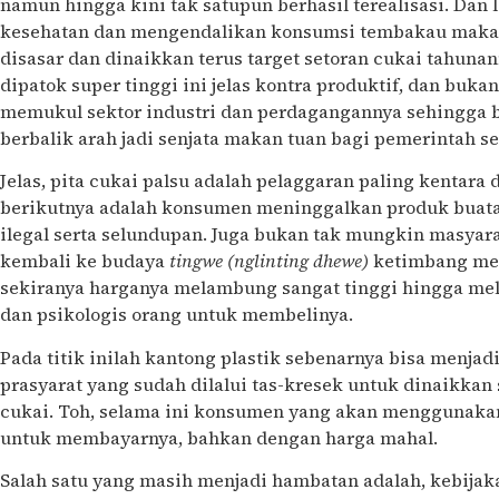
namun hingga kini tak satupun berhasil terealisasi. Dan l
kesehatan dan mengendalikan konsumsi tembakau maka ha
disasar dan dinaikkan terus target setoran cukai tahuna
dipatok super tinggi ini jelas kontra produktif, dan buk
memukul sektor industri dan perdagangannya sehingga 
berbalik arah jadi senjata makan tuan bagi pemerintah se
Jelas, pita cukai palsu adalah pelaggaran paling kentara
berikutnya adalah konsumen meninggalkan produk buat
ilegal serta selundupan. Juga bukan tak mungkin masyara
kembali ke budaya
tingwe (nglinting dhewe)
ketimbang mem
sekiranya harganya melambung sangat tinggi hingga me
dan psikologis orang untuk membelinya.
Pada titik inilah kantong plastik sebenarnya bisa menjad
prasyarat yang sudah dilalui tas-kresek untuk dinaikkan
cukai. Toh, selama ini konsumen yang akan menggunaka
untuk membayarnya, bahkan dengan harga mahal.
Salah satu yang masih menjadi hambatan adalah, kebijaka