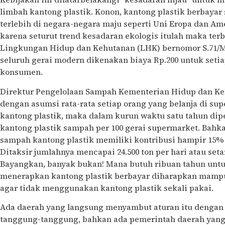
limbah kantong plastik. Konon, kantong plastik berbayar 
terlebih di negara-negara maju seperti Uni Eropa dan Ame
karena seturut trend kesadaran ekologis itulah maka terb
Lingkungan Hidup dan Kehutanan (LHK) bernomor S.71/M
seluruh gerai modern dikenakan biaya Rp.200 untuk seti
konsumen.
Direktur Pengelolaan Sampah Kementerian Hidup dan Ke
dengan asumsi rata-rata setiap orang yang belanja di s
kantong plastik, maka dalam kurun waktu satu tahun dipe
kantong plastik sampah per 100 gerai supermarket. Bah
sampah kantong plastik memiliki kontribusi hampir 15% d
Ditaksir jumlahnya mencapai 24.500 ton per hari atau setar
Bayangkan, banyak bukan! Mana butuh ribuan tahun untu
menerapkan kantong plastik berbayar diharapkan mam
agar tidak menggunakan kantong plastik sekali pakai.
Ada daerah yang langsung menyambut aturan itu dengan 
tanggung-tanggung, bahkan ada pemerintah daerah yang