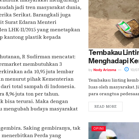
sudah jadi tren masyarakat dunia,
rika Serikat. Barangkali juga
it Surat Edaran Menteri
en LHK-II/2015 yang menetapkan
ap kantong plastik kepada
Tembakau Lintin
hutanan, R Sudirman mencatat:
Menghadapi Ken
upermarket membutuhkan 3
by
Nody Arizona
10/0
rkirakan ada 10,95 juta lembar
kan menurut pihak Kementerian
Tembakau linting kemba
ari total sampah di Indonesia.
luas oleh masyarakat. J
a 8,96 juta ton per tahun.
para orangtua pedesaan d
k bisa terurai. Maka dengan
READ MORE
pu mengubah budaya masyarakat
gembira. Saking gembiranya, tak
OPINI
 menerbitkan Perda yang