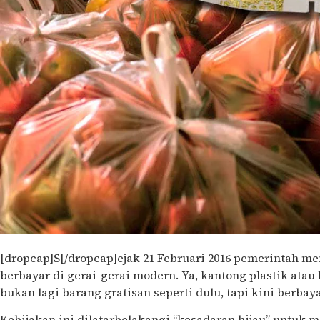
[dropcap]S[/dropcap]ejak 21 Februari 2016 pemerintah m
berbayar di gerai-gerai modern. Ya, kantong plastik atau 
bukan lagi barang gratisan seperti dulu, tapi kini berbaya
Kebijakan ini dilatarbelakangi “kesadaran hijau” untuk