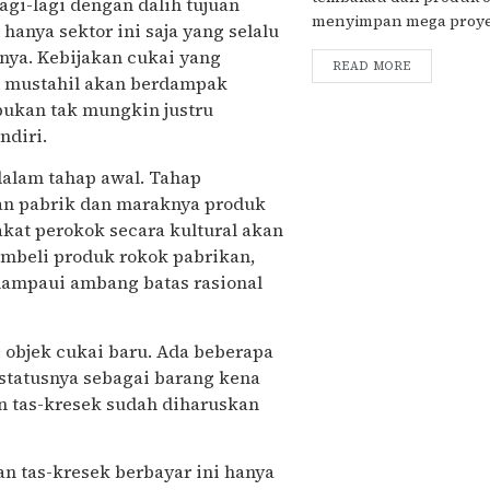
agi-lagi dengan dalih tujuan
menyimpan mega proyek.
nya sektor ini saja yang selalu
nnya. Kebijakan cukai yang
READ MORE
an mustahil akan berdampak
bukan tak mungkin justru
ndiri.
 dalam tahap awal. Tahap
an pabrik dan maraknya produk
kat perokok secara kultural akan
beli produk rokok pabrikan,
lampaui ambang batas rasional
i objek cukai baru. Ada beberapa
 statusnya sebagai barang kena
n tas-kresek sudah diharuskan
n tas-kresek berbayar ini hanya