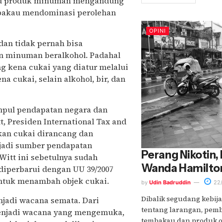
aitu produk minuman mengandung
mbakau mendominasi perolehan
OPINI
dan tidak pernah bisa
n minuman beralkohol. Padahal
ng kena cukai yang diatur melalui
a cukai, selain alkohol, bir, dan
umpul pendapatan negara dan
t, Presiden International Tax and
akan cukai dirancang dan
njadi sumber pendapatan
Perang Nikotin
Witt ini sebetulnya sudah
Wanda Hamilto
diperbarui dengan UU 39/2007
ntuk menambah objek cukai.
by
Udin Badruddin
22/
Dibalik segudang kebij
njadi wacana semata. Dari
tentang larangan, pem
enjadi wacana yang mengemuka,
tembakau dan produk o