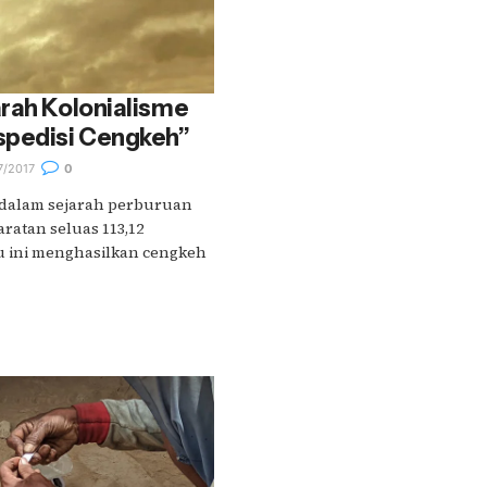
rah Kolonialisme
spedisi Cengkeh”
7/2017
0
 dalam sejarah perburuan
ratan seluas 113,12
au ini menghasilkan cengkeh