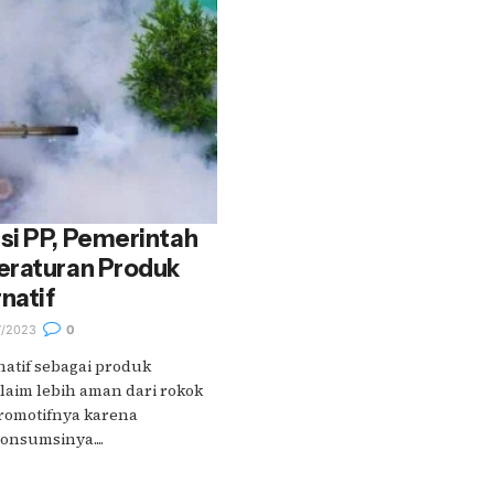
si PP, Pemerintah
eraturan Produk
natif
/2023
0
atif sebagai produk
iklaim lebih aman dari rokok
romotifnya karena
nsumsinya....