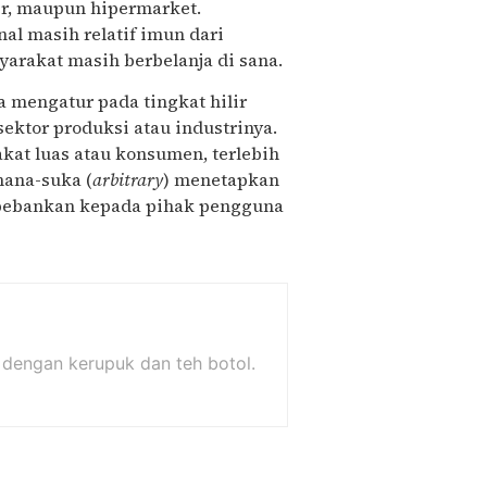
per, maupun hipermarket.
al masih relatif imun dari
arakat masih berbelanja di sana.
a mengatur pada tingkat hilir
ektor produksi atau industrinya.
rakat luas atau konsumen, terlebih
mana-suka (
arbitrary
) menetapkan
mbebankan kepada pihak pengguna
dengan kerupuk dan teh botol.