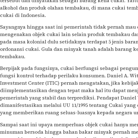
tersebut dan dinyatakan sebagai barang kena cukai. Y
alkohol dan produk olahan tembakau, di mana cukai te
cukai di Indonesia.
Sayangnya hingga saat ini pemerintah tidak pernah mau 
mengenakan objek cukai lain selain produk tembakau da
pada masa kolonial dulu setidaknya terdapat 5 jenis bara
ordonansi cukai. Gula dan minyak tanah adalah barang ken
tembakau.
Berpijak pada fungsinya, cukai berfungsi sebagai peng
fungsi kontrol terhadap perilaku konsumen. Daniel A. Wit
Investment Center (ITIC) pernah mengatakan, jika kebij
diimplementasikan dengan tepat maka hal itu dapat me
pemerintah yang stabil dan terprediksi. Pendapat Daniel 
dimanifestasikan melalui UU 11/1995 tentang Cukai yang 
yang memberikan ruang seluas-luasnya kepada negara u
Sampai saat ini upaya memperluas objek cukai hanya me
minuman bersoda hingga bahan bakar minyak pernah m