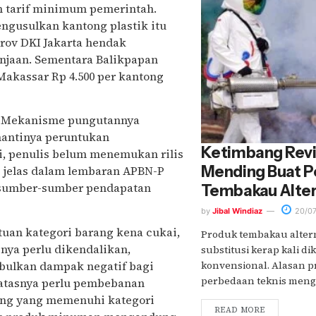
an tarif minimum pemerintah.
ngusulkan kantong plastik itu
rov DKI Jakarta hendak
njaan. Sementara Balikpapan
Makassar Rp 4.500 per kantong
a? Mekanisme pungutannya
nantinya peruntukan
Ketimbang Revi
i, penulis belum menemukan rilis
Mending Buat P
g jelas dalam lembaran APBN-P
e sumber-sumber pendapatan
Tembakau Alter
by
Jibal Windiaz
20/07
tuan kategori barang kena cukai,
Produk tembakau altern
inya perlu dikendalikan,
substitusi kerap kali d
bulkan dampak negatif bagi
konvensional. Alasan p
perbedaan teknis mengo
atasnya perlu pembebanan
rang yang memenuhi kategori
READ MORE