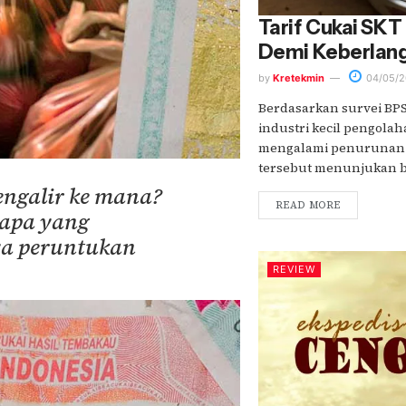
Tarif Cukai SKT
Demi Keberlan
by
Kretekmin
04/05/2
Berdasarkan survei BPS 
industri kecil pengola
mengalami penurunan h
tersebut menunjukan b
engalir ke mana?
READ MORE
apa yang
ya peruntukan
REVIEW