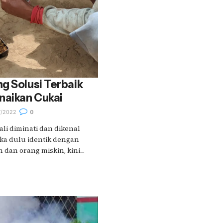
g Solusi Terbaik
aikan Cukai
7/2022
0
li diminati dan dikenal
ika dulu identik dengan
an orang miskin, kini....