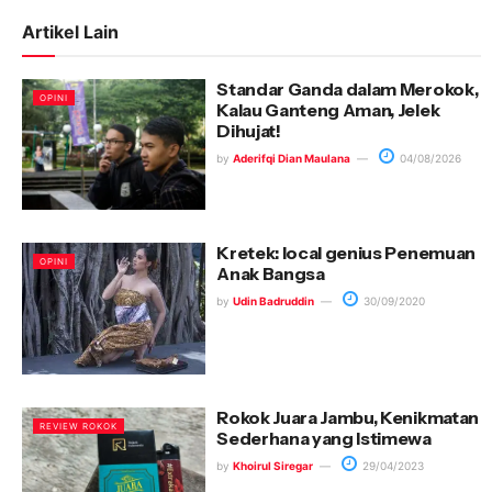
Artikel Lain
Standar Ganda dalam Merokok,
OPINI
Kalau Ganteng Aman, Jelek
Dihujat!
by
Aderifqi Dian Maulana
04/08/2026
Kretek: local genius Penemuan
OPINI
Anak Bangsa
by
Udin Badruddin
30/09/2020
Rokok Juara Jambu, Kenikmatan
REVIEW ROKOK
Sederhana yang Istimewa
by
Khoirul Siregar
29/04/2023