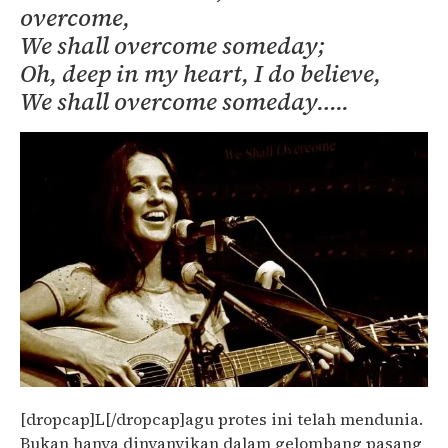
overcome,
We shall overcome someday;
Oh, deep in my heart, I do believe,
We shall overcome someday…..
[dropcap]L[/dropcap]agu protes ini telah mendunia.
Bukan hanya dinyanyikan dalam gelombang pasang