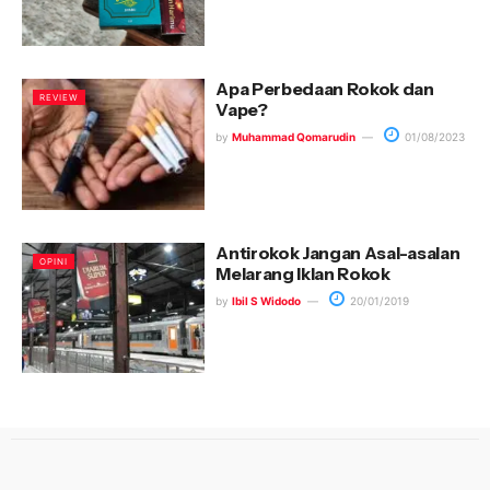
Apa Perbedaan Rokok dan
REVIEW
Vape?
by
Muhammad Qomarudin
01/08/2023
Antirokok Jangan Asal-asalan
OPINI
Melarang Iklan Rokok
by
Ibil S Widodo
20/01/2019