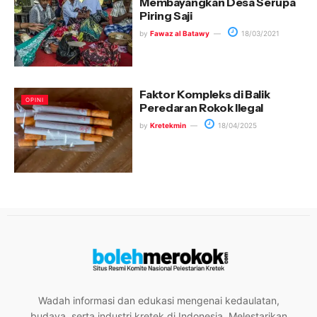
Membayangkan Desa Serupa
Piring Saji
by
Fawaz al Batawy
18/03/2021
Faktor Kompleks di Balik
OPINI
Peredaran Rokok Ilegal
by
Kretekmin
18/04/2025
Wadah informasi dan edukasi mengenai kedaulatan,
budaya, serta industri kretek di Indonesia. Melestarikan