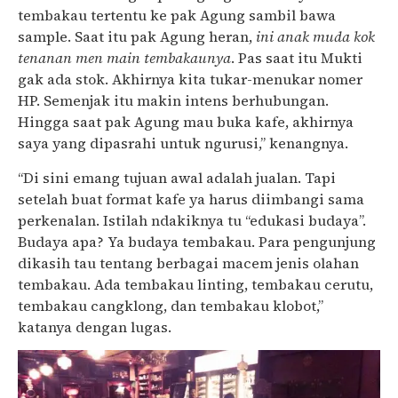
tembakau tertentu ke pak Agung sambil bawa
sample. Saat itu pak Agung heran,
ini anak muda kok
tenanan men main tembakaunya
. Pas saat itu Mukti
gak ada stok. Akhirnya kita tukar-menukar nomer
HP. Semenjak itu makin intens berhubungan.
Hingga saat pak Agung mau buka kafe, akhirnya
saya yang dipasrahi untuk ngurusi,” kenangnya.
“Di sini emang tujuan awal adalah jualan. Tapi
setelah buat format kafe ya harus diimbangi sama
perkenalan. Istilah ndakiknya tu “edukasi budaya”.
Budaya apa? Ya budaya tembakau. Para pengunjung
dikasih tau tentang berbagai macem jenis olahan
tembakau. Ada tembakau linting, tembakau cerutu,
tembakau cangklong, dan tembakau klobot,”
katanya dengan lugas.