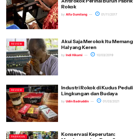
Antirokok Perihal Buruh Pabrik
Rokok
by
Alfa Gumilang
01/11/2017
Akui Saja Merokok Itu Memang
REVIEW
Hal yang Keren
by
Indi Hikami
10/03/2019
Industri Rokok di Kudus Peduli
REVIEW
Lingkungan dan Budaya
by
Udin Badruddin
01/03/2021
Konservasi Keperutan:
PABRIKAN