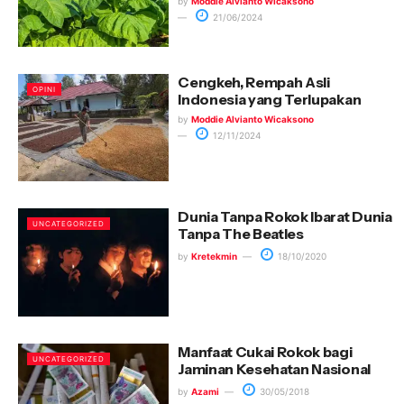
by
Moddie Alvianto Wicaksono
21/06/2024
Cengkeh, Rempah Asli
OPINI
Indonesia yang Terlupakan
by
Moddie Alvianto Wicaksono
12/11/2024
Dunia Tanpa Rokok Ibarat Dunia
UNCATEGORIZED
Tanpa The Beatles
by
Kretekmin
18/10/2020
Manfaat Cukai Rokok bagi
UNCATEGORIZED
Jaminan Kesehatan Nasional
by
Azami
30/05/2018