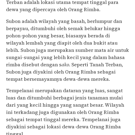
Terban adalah lokasi utama tempat tinggal para
dewa yang dipercaya oleh Orang Rimba.
Subon adalah wilayah yang basah, berlumpur dan
berpayau, ditumbuhi oleh semak belukar hingga
pohon-pohon yang besar, biasanya berada di
wilayah lembah yang diapit oleh dua bukit atau
lebih. Subon juga merupakan sumber mata air untuk
sungai-sungai yang lebih kecil yang dalam bahasa
rimba disebut dengan s
ako
. Seperti Tanah Terban,
Subon juga diyakini oleh Orang Rimba sebagai
tempat bersemayamnya dewa-dewa mereka.
Tempelanai merupakan dataran yang luas, sangat
luas dan ditumbuhi berbagai jenis tanaman mulai
dari yang kecil hingga yang sangat besar. Wilayah
ini terkadang juga digunakan oleh Orang Rimba
sebagai tempat tinggal mereka. Tempelanai juga
diyakini sebagai lokasi dewa-dewa Orang Rimba
tinggal.