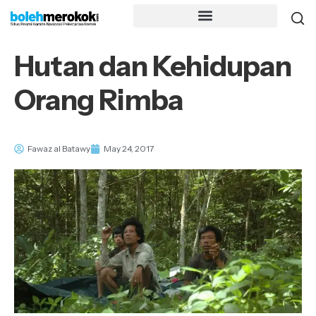
Hutan dan Kehidupan
Orang Rimba
Fawaz al Batawy
May 24, 2017