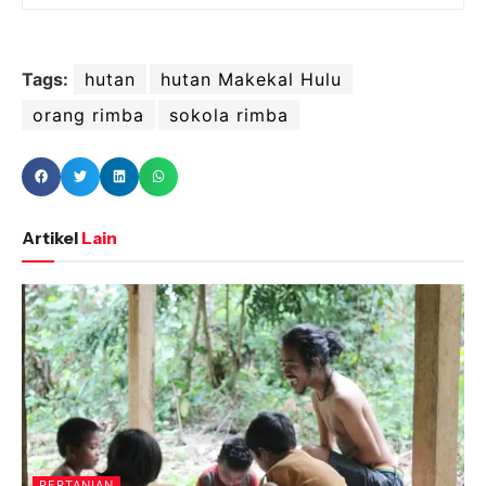
Tags:
hutan
hutan Makekal Hulu
orang rimba
sokola rimba
Artikel
Lain
PERTANIAN