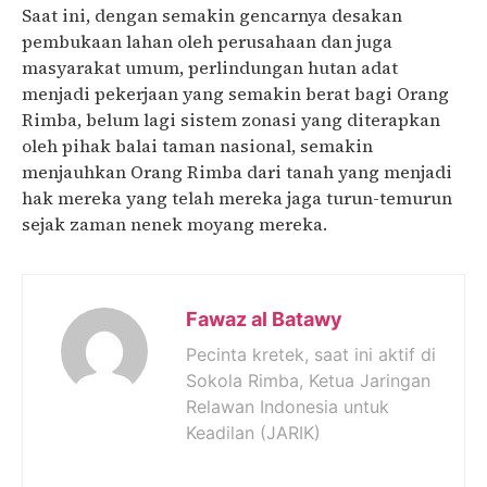
Saat ini, dengan semakin gencarnya desakan
pembukaan lahan oleh perusahaan dan juga
masyarakat umum, perlindungan hutan adat
menjadi pekerjaan yang semakin berat bagi Orang
Rimba, belum lagi sistem zonasi yang diterapkan
oleh pihak balai taman nasional, semakin
menjauhkan Orang Rimba dari tanah yang menjadi
hak mereka yang telah mereka jaga turun-temurun
sejak zaman nenek moyang mereka.
Fawaz al Batawy
Pecinta kretek, saat ini aktif di
Sokola Rimba, Ketua Jaringan
Relawan Indonesia untuk
Keadilan (JARIK)