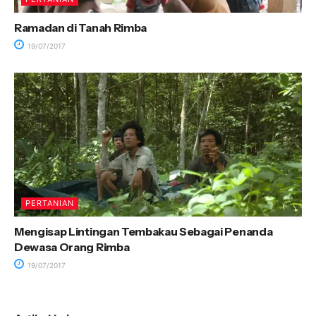
Ramadan di Tanah Rimba
19/07/2017
PERTANIAN
Mengisap Lintingan Tembakau Sebagai Penanda
Dewasa Orang Rimba
19/07/2017