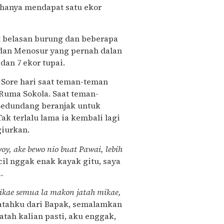
 hanya mendapat satu ekor
 belasan burung dan beberapa
 dan Menosur yang pernah dalan
dan 7 ekor tupai.
 Sore hari saat teman-teman
i Ruma Sokola. Saat teman-
Bedundang beranjak untuk
ak terlalu lama ia kembali lagi
iurkan.
y, ake bewo nio buat Pawai, lebih
cil nggak enak kayak gitu, saya
.
mikae semua la makon jatah mikae,
 jatahku dari Bapak, semalamkan
tah kalian pasti, aku enggak,