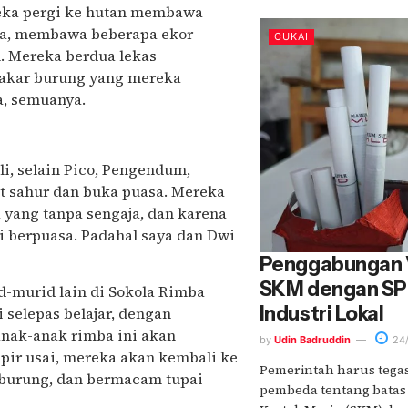
ereka pergi ke hutan membawa
ola, membawa beberapa ekor
CUKAI
. Mereka berdua lekas
akar burung yang mereka
, semuanya.
ali, selain Pico, Pengendum,
at sahur dan buka puasa. Mereka
 yang tanpa sengaja, dan karena
i berpuasa. Padahal saya dan Dwi
Penggabungan 
SKM dengan SP
id-murid lain di Sokola Rimba
Industri Lokal
selepas belajar, dengan
nak-anak rimba ini akan
by
Udin Badruddin
24/
pir usai, mereka akan kembali ke
Pemerintah harus tega
 burung, dan bermacam tupai
pembeda tentang batas 