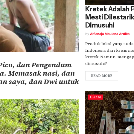
Kretek Adalah P
Mesti Dilestari
Dimusuhi
by
Alfianaja Maulana Ardika
Produk lokal yang sud
Indonesia dari krisis 
kretek. Namun, mengap
 Pico, dan Pengendum
dimusuhi?
ba. Memasak nasi, dan
READ MORE
n saya, dan Dwi untuk
CUKAI