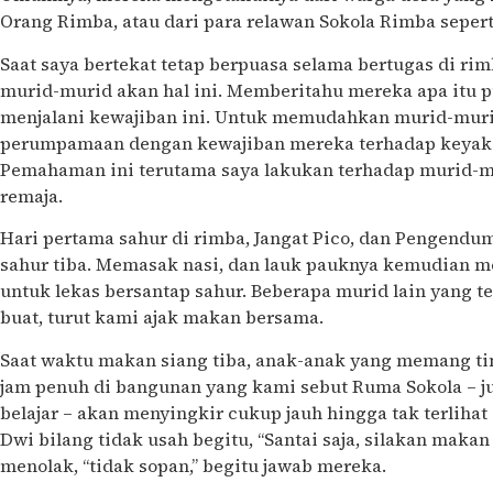
Orang Rimba, atau dari para relawan Sokola Rimba sepert
Saat saya bertekat tetap berpuasa selama bertugas di r
murid-murid akan hal ini. Memberitahu mereka apa itu 
menjalani kewajiban ini. Untuk memudahkan murid-murid
perumpamaan dengan kewajiban mereka terhadap keyaki
Pemahaman ini terutama saya lakukan terhadap murid-
remaja.
Hari pertama sahur di rimba, Jangat Pico, dan Pengendum
sahur tiba. Memasak nasi, dan lauk pauknya kemudian 
untuk lekas bersantap sahur. Beberapa murid lain yang t
buat, turut kami ajak makan bersama.
Saat waktu makan siang tiba, anak-anak yang memang ti
jam penuh di bangunan yang kami sebut Ruma Sokola – j
belajar – akan menyingkir cukup jauh hingga tak terlihat 
Dwi bilang tidak usah begitu, “Santai saja, silakan makan
menolak, “tidak sopan,” begitu jawab mereka.