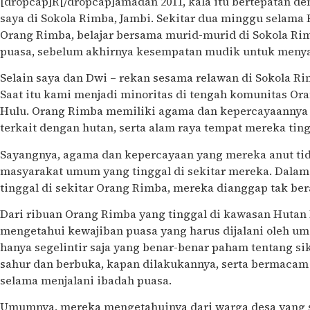
[dropcap]R[/dropcap]amadan 2011, kala itu bertepatan d
saya di Sokola Rimba, Jambi. Sekitar dua minggu selama
Orang Rimba, belajar bersama murid-murid di Sokola Ri
puasa, sebelum akhirnya kesempatan mudik untuk meny
Selain saya dan Dwi – rekan sesama relawan di Sokola Ri
Saat itu kami menjadi minoritas di tengah komunitas 
Hulu. Orang Rimba memiliki agama dan kepercayaannya s
terkait dengan hutan, serta alam raya tempat mereka ting
Sayangnya, agama dan kepercayaan yang mereka anut tid
masyarakat umum yang tinggal di sekitar mereka. Dala
tinggal di sekitar Orang Rimba, mereka dianggap tak ber
Dari ribuan Orang Rimba yang tinggal di kawasan Hutan B
mengetahui kewajiban puasa yang harus dijalani oleh umat
hanya segelintir saja yang benar-benar paham tentang sik
sahur dan berbuka, kapan dilakukannya, serta bermacam
selama menjalani ibadah puasa.
Umumnya, mereka mengetahuinya dari warga desa yang 