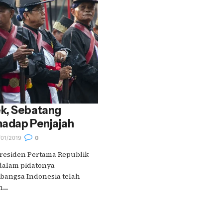
k, Sebatang
hadap Penjajah
01/2019
0
Presiden Pertama Republik
 dalam pidatonya
angsa Indonesia telah
...