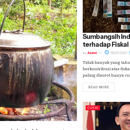
Sumbangsih Ind
terhadap Fiskal
by
Azami
16/07/2021
Tidak banyak yang tahu
berkontribusi atas fis
paling disorot hanya cuk
READ MORE
CUKAI