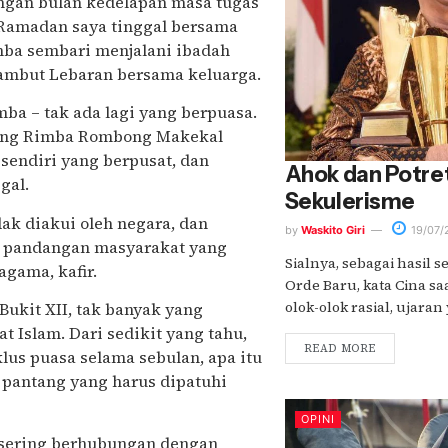
engan bulan kedelapan masa tugas
 Ramadan saya tinggal bersama
mba sembari menjalani ibadah
ambut Lebaran bersama keluarga.
mba – tak ada lagi yang berpuasa.
Orang Rimba Rombong Makekal
endiri yang berpusat, dan
Ahok dan Potre
gal.
Sekulerisme
ak diakui oleh negara, dan
by
Waskito Giri
19/07/
m pandangan masyarakat yang
Sialnya, sebagai hasil 
agama, kafir.
Orde Baru, kata Cina sa
olok-olok rasial, ujaran y
ukit XII, tak banyak yang
 Islam. Dari sedikit yang tahu,
READ MORE
lus puasa selama sebulan, apa itu
 pantang yang harus dipatuhi
OPINI
sering berhubungan dengan