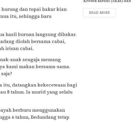
Kretek Mesin (SKM) dan S
a burung dan tupai bakar kian
READ MORE
mua itu, sehingga baru
ua hasil buruan langsung dibakar.
kadang diolah bersama cabai,
h irisan cabai.
, anak-anak sengaja memang
rnya kami makan bersama-sama.
 saja?
a itu, datangkan kekecewaan bagi
u 8 tahun. Ia murid yang selalu
 payah berburu menggunakan
ingga 6 tahun, Bedundang tetap