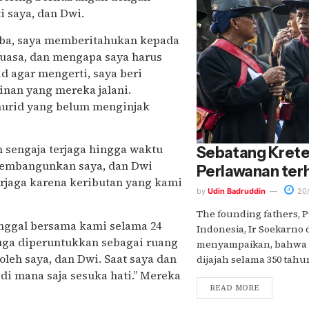
i saya, dan Dwi.
imba, saya memberitahukan kepada
puasa, dan mengapa saya harus
 agar mengerti, saya beri
nan yang mereka jalani.
murid yang belum menginjak
 sengaja terjaga hingga waktu
Sebatang Krete
membangunkan saya, dan Dwi
Perlawanan ter
erjaga karena keributan yang kami
by
Udin Badruddin
20/
The founding fathers, 
nggal bersama kami selama 24
Indonesia, Ir Soekarno
uga diperuntukkan sebagai ruang
menyampaikan, bahwa b
oleh saya, dan Dwi. Saat saya dan
dijajah selama 350 tahun..
 di mana saja sesuka hati.” Mereka
READ MORE