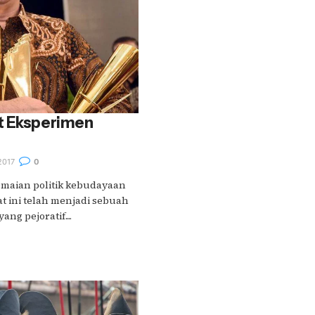
t Eksperimen
2017
0
semaian politik kebudayaan
at ini telah menjadi sebuah
ang pejoratif....