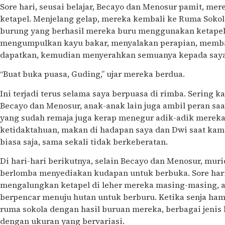
Sore hari, seusai belajar, Becayo dan Menosur pamit, m
ketapel. Menjelang gelap, mereka kembali ke Ruma Sok
burung yang berhasil mereka buru menggunakan ketapel
mengumpulkan kayu bakar, menyalakan perapian, memb
dapatkan, kemudian menyerahkan semuanya kepada saya
“Buat buka puasa, Guding,” ujar mereka berdua.
Ini terjadi terus selama saya berpuasa di rimba. Sering k
Becayo dan Menosur, anak-anak lain juga ambil peran sa
yang sudah remaja juga kerap menegur adik-adik mereka
ketidaktahuan, makan di hadapan saya dan Dwi saat kam
biasa saja, sama sekali tidak berkeberatan.
Di hari-hari berikutnya, selain Becayo dan Menosur, mur
berlomba menyediakan kudapan untuk berbuka. Sore hari 
mengalungkan ketapel di leher mereka masing-masing, a
berpencar menuju hutan untuk berburu. Ketika senja ham
ruma sokola dengan hasil buruan mereka, berbagai jenis
dengan ukuran yang bervariasi.