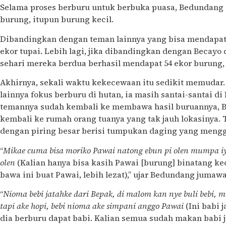
Selama proses berburu untuk berbuka puasa, Bedundang
burung, itupun burung kecil.
Dibandingkan dengan teman lainnya yang bisa mendapat
ekor tupai. Lebih lagi, jika dibandingkan dengan Becayo
sehari mereka berdua berhasil mendapat 54 ekor burung, 
Akhirnya, sekali waktu kekecewaan itu sedikit memudar.
lainnya fokus berburu di hutan, ia masih santai-santai d
temannya sudah kembali ke membawa hasil buruannya, 
kembali ke rumah orang tuanya yang tak jauh lokasinya. T
dengan piring besar berisi tumpukan daging yang mengg
“
Mikae cuma bisa moriko Pawai natong ebun pi olen mumpa iyo
olen
(Kalian hanya bisa kasih Pawai [burung] binatang ke
bawa ini buat Pawai, lebih lezat),” ujar Bedundang jumawa
“
Nioma bebi jatahke dari Bepak, di malom kan nye buli bebi, 
tapi ake hopi, bebi nioma ake simpani anggo Pawai
(Ini babi
dia berburu dapat babi. Kalian semua sudah makan babi ja