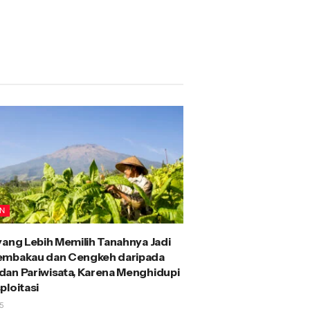
AN
yang Lebih Memilih Tanahnya Jadi
embakau dan Cengkeh daripada
an Pariwisata, Karena Menghidupi
ploitasi
5