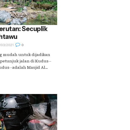
erutan: Secuplik
ahtawu
/03/2021
0
ng mudah untuk dijadikan
petunjuk jalan di Kudus--
dus--adalah Masjid Al....