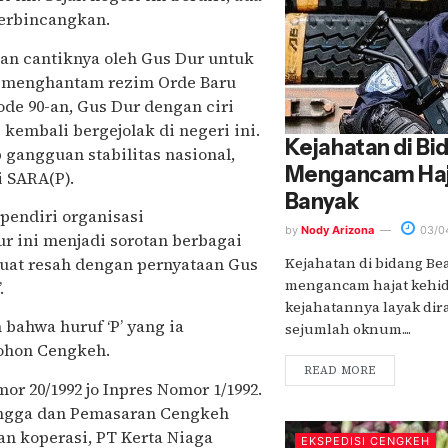
perbincangkan.
gan cantiknya oleh Gus Dur untuk
s menghantam rezim Orde Baru
ode 90-an, Gus Dur dengan ciri
embali bergejolak di negeri ini.
Kejahatan di Bi
gangguan stabilitas nasional,
Mengancam Haj
i SARA(P).
Banyak
pendiri organisasi
by
Nody Arizona
03/0
r ini menjadi sorotan berbagai
Kejahatan di bidang Be
ibuat resah dengan pernyataan Gus
mengancam hajat kehid
.
kejahatannya layak di
ahwa huruf ‘P’ yang ia
sejumlah oknum....
ohon Cengkeh.
READ MORE
r 20/1992 jo Inpres Nomor 1/1992.
angga dan Pemasaran Cengkeh
lan koperasi, PT Kerta Niaga
EKSPEDISI CENGKEH