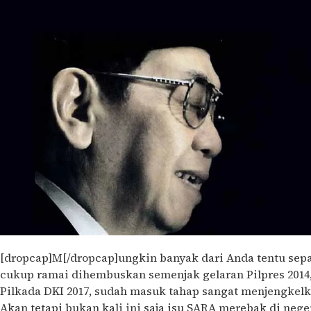
[dropcap]M[/dropcap]ungkin banyak dari Anda tentu sep
cukup ramai dihembuskan semenjak gelaran Pilpres 2014
Pilkada DKI 2017, sudah masuk tahap sangat menjengke
Akan tetapi bukan kali ini saja isu SARA merebak di negeri