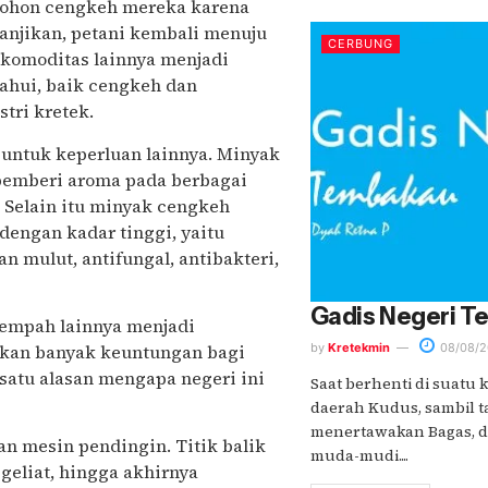
pohon cengkeh mereka karena
njikan, petani kembali menuju
CERBUNG
 komoditas lainnya menjadi
etahui, baik cengkeh dan
stri kretek.
 untuk keperluan lainnya. Minyak
pemberi aroma pada berbagai
 Selain itu minyak cengkeh
dengan kadar tinggi, yaitu
n mulut, antifungal, antibakteri,
Gadis Negeri T
rempah lainnya menjadi
gkan banyak keuntungan bagi
by
Kretekmin
08/08/2
satu alasan mengapa negeri ini
Saat berhenti di suatu
daerah Kudus, sambil t
menertawakan Bagas, 
 mesin pendingin. Titik balik
muda-mudi....
geliat, hingga akhirnya