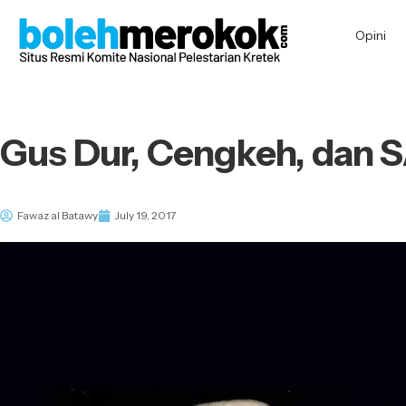
Opini
Gus Dur, Cengkeh, dan 
Fawaz al Batawy
July 19, 2017