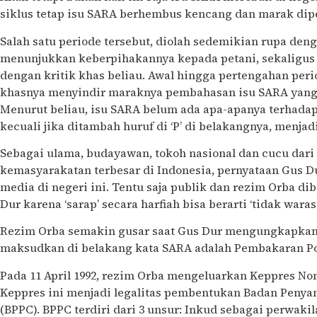
siklus tetap isu SARA berhembus kencang dan marak di
Salah satu periode tersebut, diolah sedemikian rupa den
menunjukkan keberpihakannya kepada petani, sekaligu
dengan kritik khas beliau. Awal hingga pertengahan peri
khasnya menyindir maraknya pembahasan isu SARA yang k
Menurut beliau, isu SARA belum ada apa-apanya terhadap 
kecuali jika ditambah huruf di ‘P’ di belakangnya, menjad
Sebagai ulama, budayawan, tokoh nasional dan cucu dari 
kemasyarakatan terbesar di Indonesia, pernyataan Gus Du
media di negeri ini. Tentu saja publik dan rezim Orba d
Dur karena ‘sarap’ secara harfiah bisa berarti ‘tidak waras’
Rezim Orba semakin gusar saat Gus Dur mengungkapkan b
maksudkan di belakang kata SARA adalah Pembakaran P
Pada 11 April 1992, rezim Orba mengeluarkan Keppres Nomo
Keppres ini menjadi legalitas pembentukan Badan Peny
(BPPC). BPPC terdiri dari 3 unsur: Inkud sebagai perwaki