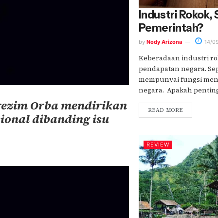
Industri Rokok, 
Pemerintah?
by
Nody Arizona
14/0
Keberadaan industri ro
pendapatan negara. Se
mempunyai fungsi men
negara. Apakah penting?.
 rezim Orba mendirikan
READ MORE
ional dibanding isu
REVIEW