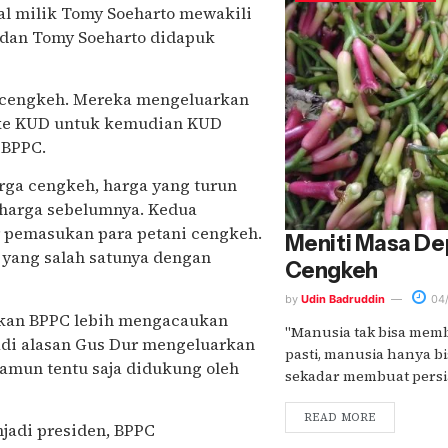
l milik Tomy Soeharto mewakili
, dan Tomy Soeharto didapuk
n cengkeh. Mereka mengeluarkan
 ke KUD untuk kemudian KUD
 BPPC.
rga cengkeh, harga yang turun
 harga sebelumnya. Kedua
 pemasukan para petani cengkeh.
Meniti Masa De
yang salah satunya dengan
Cengkeh
by
Udin Badruddin
04/
rikan BPPC lebih mengacaukan
"Manusia tak bisa mem
jadi alasan Gus Dur mengeluarkan
pasti, manusia hanya b
amun tentu saja didukung oleh
sekadar membuat persia
READ MORE
njadi presiden, BPPC