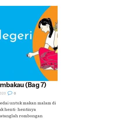
embakau (Bag 7)
020
0
 kedai untuk makan malam di
ak henti- hentinya
datanglah rombongan