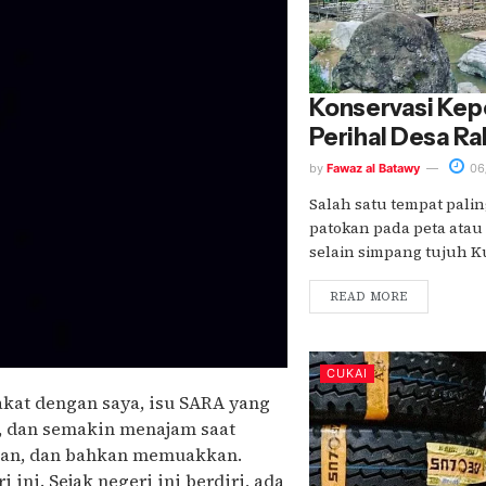
Konservasi Kep
Perihal Desa R
by
Fawaz al Batawy
06
Salah satu tempat pali
patokan pada peta atau 
selain simpang tujuh Ku
READ MORE
CUKAI
akat dengan saya, isu SARA yang
, dan semakin menajam saat
lkan, dan bahkan memuakkan.
 ini. Sejak negeri ini berdiri, ada