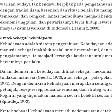
warisan budaya tak bendawi berpijak pada pengetahuan 
dengan tradisi lisan, kesenian dan ritual. Selain itu m
tembakau dan cengkeh, lantas meraciknya menjadi benda 
ekonomi unggulan, dan pewarisannya terus hidup lewat 
masyarakatmasyarakat di Indonesia (Hanusz, 2000).
Kretek Sebagai Kebudayaan
Kebudayaan adalah sistem pengetahuan. Kebudayaan ad
manusia sebagai makhluk sosial untuk memahami, dan m
pengalamannya. Ia menjadi kerangka landasan untuk m
berseminya perilaku.
Dalam definisi ini, kebudayaan dilihat sebagai “mekanism
tindakan manusia (Geertz, 1973), atau sebagai “pola-pola
1971). Dengan demikian kebudayaan merupakan serangkai
petunjuk, resep-resep, rencana-rencana, dan strategi-stra
kognitif yang digunakan manusia secara kolektif sesuai
(Spradley, 1972).
Kretek sebagai kebudayaan menjadi pedoman atau cetak