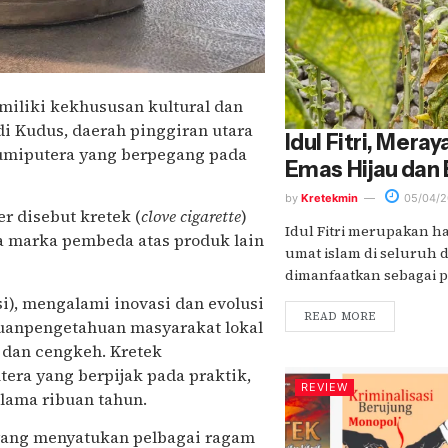
miliki kekhususan kultural dan
di Kudus, daerah pinggiran utara
Idul Fitri, Mera
bumiputera yang berpegang pada
Emas Hijau dan
by
Kretekmin
05/04/2
r disebut kretek (
clove cigarette
)
Idul Fitri merupakan h
 marka pembeda atas produk lain
umat islam di seluruh 
dimanfaatkan sebagai pen
i), mengalami inovasi dan evolusi
READ MORE
uanpengetahuan masyarakat lokal
 dan cengkeh. Kretek
ra yang berpijak pada praktik,
REVIEW
lama ribuan tahun.
 yang menyatukan pelbagai ragam