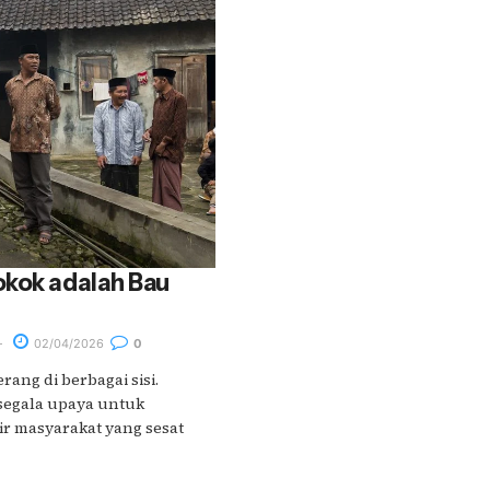
okok adalah Bau
02/04/2026
0
rang di berbagai sisi.
egala upaya untuk
r masyarakat yang sesat