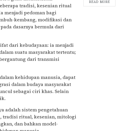
READ MORE
erapa tradisi, kesenian ritual
 Ia menjadi pedoman bagi
tumbuh-kembang, modifikasi dan
 pada dasarnya bermula dari
fat dari kebudayaan: ia menjadi
 dalam suatu masyarakat tertentu;
 bergantung dari transmisi
k dalam kehidupan manusia, dapat
grasi dalam budaya masyarakat
uncul sebagai ciri khas. Selain
ik.
ya adalah sistem pengetahuan
tradisi ritual, kesenian, mitologi
ngkan, dan bahkan model-
ehidupan manusia.