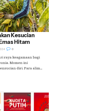
yakan Kesucian
 Emas Hitam
024
0
ari raya keagamaan bagi
dunia. Momen ini
sucian diri. Para alim....