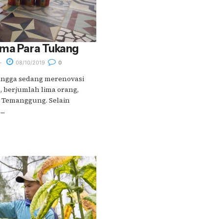
ama Para Tukang
08/10/2019
0
tangga sedang merenovasi
 berjumlah lima orang,
 Temanggung. Selain
..