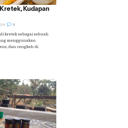
 Kretek, Kudapan
024
0
li kretek sebagai sebuah
 yang menggunakan
us, dan cengkeh di