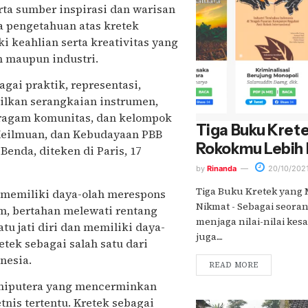
rta sumber inspirasi dan warisan
a pengetahuan atas kretek
 keahlian serta kreativitas yang
in maupun industri.
gai praktik, representasi,
ilkan serangkaian instrumen,
eragam komunitas, dan kelompok
Tiga Buku Kret
 Keilmuan, dan Kebudayaan PBB
Rokokmu Lebih
enda, diteken di Paris, 17
by
Rinanda
20/10/202
Tiga Buku Kretek yang
memiliki daya-olah merespons
Nikmat - Sebagai seora
m, bertahan melewati rentang
menjaga nilai-nilai ke
 jati diri dan memiliki daya-
juga....
tek sebagai salah satu dari
nesia.
READ MORE
umiputera yang mencerminkan
tnis tertentu. Kretek sebagai