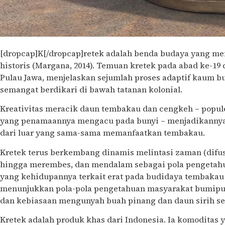
[dropcap]K[/dropcap]retek adalah benda budaya yang me
historis (Margana, 2014). Temuan kretek pada abad ke-19 
Pulau Jawa, menjelaskan sejumlah proses adaptif kaum 
semangat berdikari di bawah tatanan kolonial.
Kreativitas meracik daun tembakau dan cengkeh – popule
yang penamaannya mengacu pada bunyi – menjadikannya
dari luar yang sama-sama memanfaatkan tembakau.
Kretek terus berkembang dinamis melintasi zaman (difus
hingga merembes, dan mendalam sebagai pola pengetah
yang kehidupannya terkait erat pada budidaya tembakau
menunjukkan pola-pola pengetahuan masyarakat bumipute
dan kebiasaan mengunyah buah pinang dan daun sirih se
Kretek adalah produk khas dari Indonesia. Ia komoditas