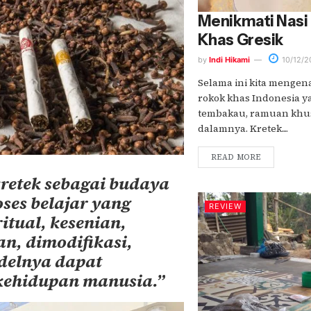
Menikmati Nasi
Khas Gresik
by
Indi Hikami
10/12/2
Selama ini kita mengena
rokok khas Indonesia
tembakau, ramuan khus
dalamnya. Kretek....
READ MORE
retek sebagai budaya
ses belajar yang
REVIEW
itual, kesenian,
an, dimodifikasi,
delnya dapat
 kehidupan manusia.”