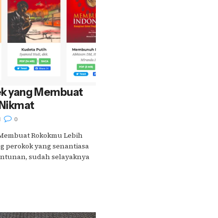
ek yang Membuat
 Nikmat
1
0
 Membuat Rokokmu Lebih
ng perokok yang senantiasa
santunan, sudah selayaknya