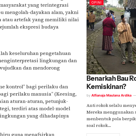
OPINI
masyarakat yang terintegrasi
ampu mengolah-dayakan alam, yakni
atau artefak yang memiliki nilai
sejumlah ekspresi budaya
alah keseluruhan pengetahuan
enginterpretasi lingkungan dan
ewujudkan dan mendorong
Benarkah Bau R
Kemiskinan?
e kontrol” bagi perilaku dan
 bagi perilaku manusia” (Keesing,
by
Alfianaja Maulana Ardika
an aturan-aturan, petunjuk-
Anti rokok selalu menye
tegi, terdiri atas model-model
Mereka menggunakan s
 lingkungan yang dihadapinya
menbentuk pola berpiki
soal rokok.....
 biru guna menafsirkan