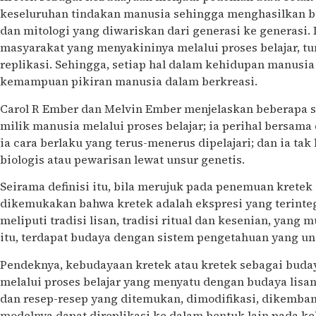
keseluruhan tindakan manusia sehingga menghasilkan beb
dan mitologi yang diwariskan dari generasi ke generasi.
masyarakat yang menyakininya melalui proses belajar, 
replikasi. Sehingga, setiap hal dalam kehidupan manusia
kemampuan pikiran manusia dalam berkreasi.
Carol R Ember dan Melvin Ember menjelaskan beberapa si
milik manusia melalui proses belajar; ia perihal bersama
ia cara berlaku yang terus-menerus dipelajari; dan ia tak
biologis atau pewarisan lewat unsur genetis.
Seirama definisi itu, bila merujuk pada penemuan krete
dikemukakan bahwa kretek adalah ekspresi yang terinte
meliputi tradisi lisan, tradisi ritual dan kesenian, yang m
itu, terdapat budaya dengan sistem pengetahuan yang un
Pendeknya, kebudayaan kretek atau kretek sebagai buda
melalui proses belajar yang menyatu dengan budaya lisan, 
dan resep-resep yang ditemukan, dimodifikasi, dikemba
modelnya dapat direplikasi ke dalam bentuk lain pada k