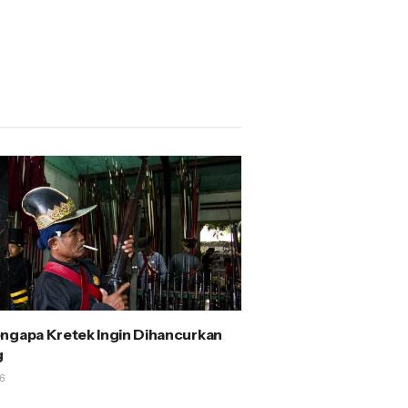
ngapa Kretek Ingin Dihancurkan
g
6