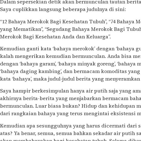
Dalam sepersekian detik akan bermunculan tautan berita
Saya cuplikkan langsung beberapa judulnya di sini:
“12 Bahaya Merokok Bagi Kesehatan Tubuh”, “74 Bahaya 
yang Mematikan”, “Segudang Bahaya Merokok Bagi Tubuh”
Merokok Bagi Kesehatan Anda dan Keluarga”.
Kemudian ganti kata ‘bahaya merokok’ dengan ‘bahaya gula
kalah mengerikan kemudian bermunculan. Anda bisa men
dengan ‘bahaya garam’, ‘bahaya minyak goreng’, ‘bahaya mi
‘bahaya daging kambing’, dan bermacam komoditas yang s
kata ‘bahaya’, maka judul-judul berita yang menyeramka
Saya hampir berkesimpulan hanya air putih saja yang a
akhirnya berita-berita yang menjabarkan bermacam bah
bermunculan. Luar biasa bukan? Hidup dan kehidupan ma
dari rangkaian bahaya yang terus mengintai eksistensi 
Kemudian apa sesungguhnya yang harus dicermati dari s
atas? Ya benar, semua, semua bahkan sekadar air putih sa
akan membahayakan bagi kesehatan tubuh. Selama dikon