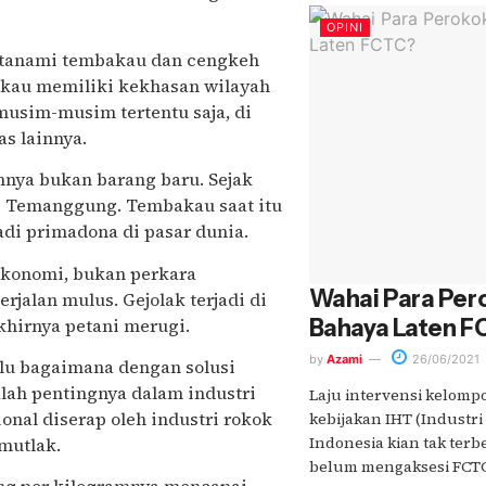
OPINI
itanami tembakau dan cengkeh
kau memiliki kekhasan wilayah
musim-musim tertentu saja, di
s lainnya.
nya bukan barang baru. Sejak
di Temanggung. Tembakau saat itu
di primadona di pasar dunia.
 ekonomi, bukan perkara
Wahai Para Per
rjalan mulus. Gejolak terjadi di
khirnya petani merugi.
Bahaya Laten 
by
Azami
26/06/2021
alu bagaimana dengan solusi
lah pentingnya dalam industri
Laju intervensi kelomp
onal diserap oleh industri rokok
kebijakan IHT (Industri
Indonesia kian tak te
mutlak.
belum mengaksesi FCTC..