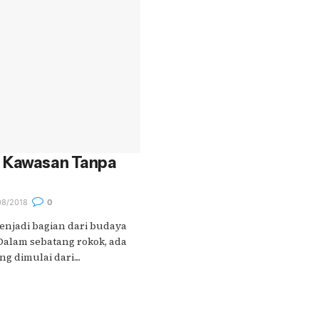
n Kawasan Tanpa
8/2018
0
njadi bagian dari budaya
Dalam sebatang rokok, ada
 dimulai dari....