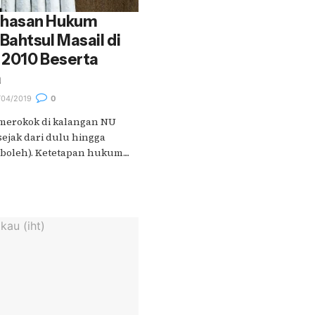
ahasan Hukum
ahtsul Masail di
 2010 Beserta
a
04/2019
0
merokok di kalangan NU
 sejak dari dulu hingga
oleh). Ketetapan hukum....