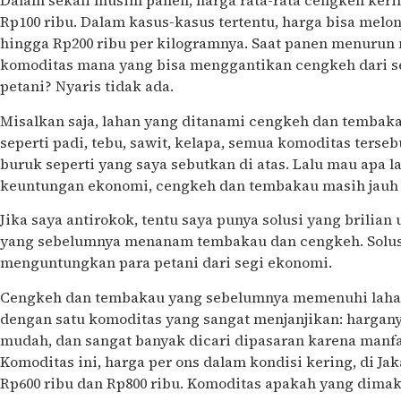
Dalam sekali musim panen, harga rata-rata cengkeh ker
Rp100 ribu. Dalam kasus-kasus tertentu, harga bisa melo
hingga Rp200 ribu per kilogramnya. Saat panen menurun m
komoditas mana yang bisa menggantikan cengkeh dari s
petani? Nyaris tidak ada.
Misalkan saja, lahan yang ditanami cengkeh dan tembaka
seperti padi, tebu, sawit, kelapa, semua komoditas terse
buruk seperti yang saya sebutkan di atas. Lalu mau apa la
keuntungan ekonomi, cengkeh dan tembakau masih jauh 
Jika saya antirokok, tentu saya punya solusi yang brilia
yang sebelumnya menanam tembakau dan cengkeh. Solusi
menguntungkan para petani dari segi ekonomi.
Cengkeh dan tembakau yang sebelumnya memenuhi lahan
dengan satu komoditas yang sangat menjanjikan: harga
mudah, dan sangat banyak dicari dipasaran karena manfa
Komoditas ini, harga per ons dalam kondisi kering, di Ja
Rp600 ribu dan Rp800 ribu. Komoditas apakah yang dimaks