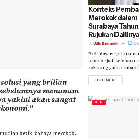
Konteks Pemb
Merokok dalam B
Surabaya Tahun
Rujukan Dalilny
by
Udin Badruddin
24/
Pada dasarnya hukum 
telah terjadi ketetapan
sekarang yaitu mubah (b
solusi yang brilian
READ MORE
g sebelumnya menanam
ya yakini akan sangat
OPINI
ekonomi.”
emudian ketik ‘bahaya merokok’.