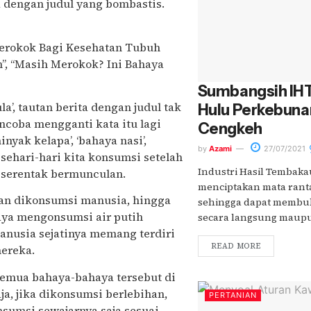
 dengan judul yang bombastis.
Merokok Bagi Kesehatan Tubuh
, “Masih Merokok? Ini Bahaya
Sumbangsih IHT
’, tautan berita dengan judul tak
Hulu Perkebun
coba mengganti kata itu lagi
Cengkeh
nyak kelapa’, ‘bahaya nasi’,
by
Azami
27/07/2021
ehari-hari kita konsumsi setelah
Industri Hasil Tembak
n serentak bermunculan.
menciptakan mata rantai
man dikonsumsi manusia, hingga
sehingga dapat membu
aya mengonsumsi air putih
secara langsung maupun
nusia sejatinya memang terdiri
READ MORE
mereka.
emua bahaya-bahaya tersebut di
ja, jika dikonsumsi berlebihan,
PERTANIAN
sumsi sewajarnya saja sesuai