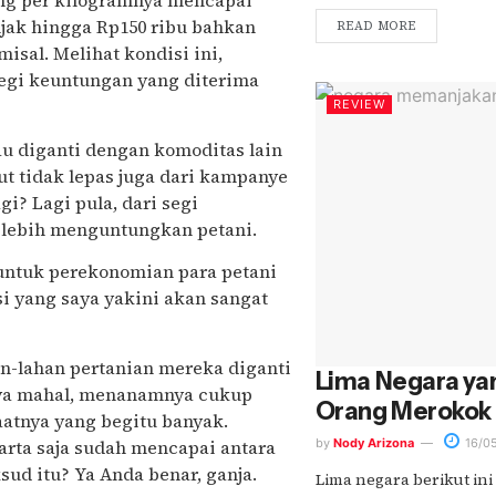
ing per kilogramnya mencapai
njak hingga Rp150 ribu bahkan
READ MORE
isal. Melihat kondisi ini,
egi keuntungan yang diterima
REVIEW
u diganti dengan komoditas lain
but tidak lepas juga dari kampanye
gi? Lagi pula, dari segi
lebih menguntungkan petani.
n untuk perekonomian para petani
 yang saya yakini akan sangat
-lahan pertanian mereka diganti
Lima Negara y
nya mahal, menanamnya cukup
Orang Merokok
atnya yang begitu banyak.
karta saja sudah mencapai antara
by
Nody Arizona
16/0
ud itu? Ya Anda benar, ganja.
Lima negara berikut in