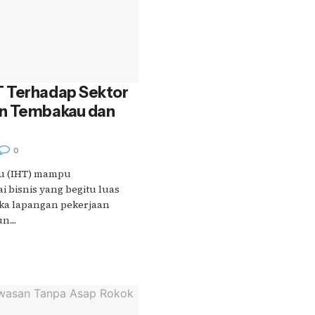
 Terhadap Sektor
an Tembakau dan
0
au (IHT) mampu
 bisnis yang begitu luas
ka lapangan pekerjaan
....