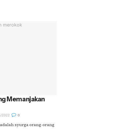
ang Memanjakan
5/2022
0
i adalah syurga orang-orang