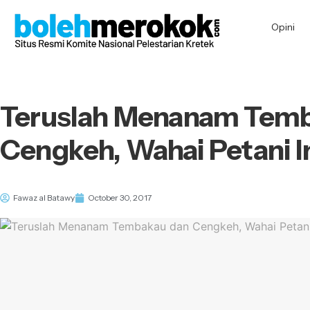
Opini
Teruslah Menanam Tem
Cengkeh, Wahai Petani I
Fawaz al Batawy
October 30, 2017