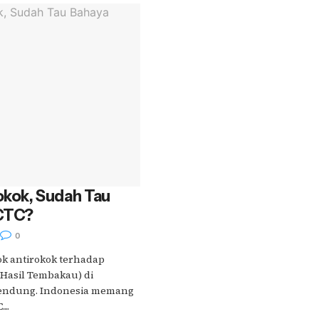
okok, Sudah Tau
FCTC?
0
ok antirokok terhadap
 Hasil Tembakau) di
rbendung. Indonesia memang
..