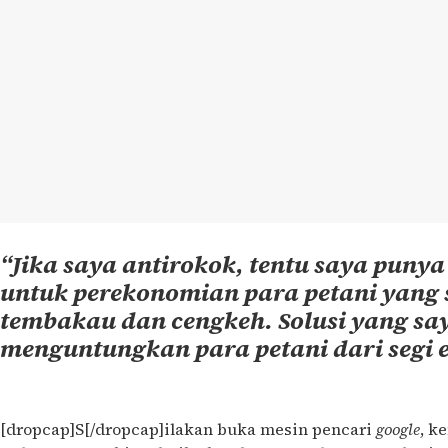
“Jika saya antirokok, tentu saya punya 
untuk perekonomian para petani yan
tembakau dan cengkeh. Solusi yang sa
menguntungkan para petani dari segi 
[dropcap]S[/dropcap]ilakan buka mesin pencari
google
, k