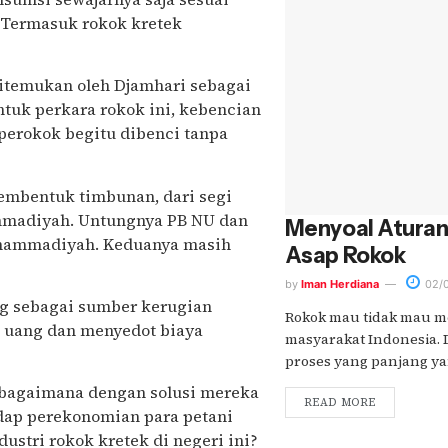
 Termasuk rokok kretek
 ditemukan oleh Djamhari sebagai
ntuk perkara rokok ini, kebencian
perokok begitu dibenci tanpa
membentuk timbunan, dari segi
mmadiyah. Untungnya PB NU dan
Menyoal Atura
Muhammadiyah. Keduanya masih
Asap Rokok
by
Iman Herdiana
02/0
ng sebagai sumber kerugian
Rokok mau tidak mau me
 uang dan menyedot biaya
masyarakat Indonesia. 
proses yang panjang yang
u bagaimana dengan solusi mereka
READ MORE
hadap perekonomian para petani
stri rokok kretek di negeri ini?