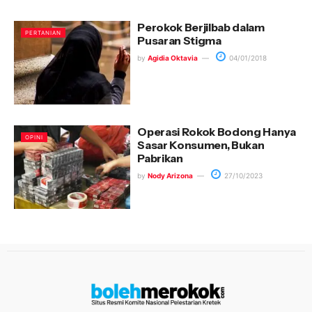
Perokok Berjilbab dalam
PERTANIAN
Pusaran Stigma
by
Agidia Oktavia
04/01/2018
Operasi Rokok Bodong Hanya
OPINI
Sasar Konsumen, Bukan
Pabrikan
by
Nody Arizona
27/10/2023