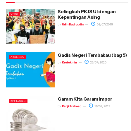
Selingkuh PKJS UI dengan
OPINI
Kepentingan Asing
by
Udin Badruddin
08/07/2019
Gadis Negeri Tembakau (bag 5)
CERBUNG
by
Kretekmin
25/07/2020
Garam Kita
Garam Impor
PERTANIAN
by
Panji Prakoso
19/07/2017