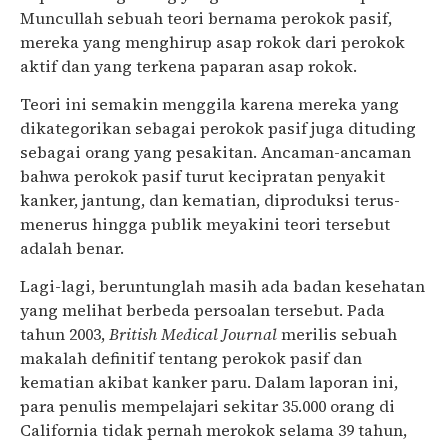
Muncu
l
lah sebuah teori bernama perokok pasif,
mereka yang menghirup asap rokok dari perokok
aktif dan yang terkena
p
aparan asap rokok.
Teori ini semakin menggila karena mereka yang
dikategorikan sebagai perokok pasif juga dituding
sebagai orang yang pesakitan. Ancaman-ancaman
bahwa perokok pasif turut kecipratan penyakit
kanker, jantung, dan kematian, diproduksi terus-
menerus hingga publik meyakini teori tersebut
adalah benar.
Lagi-lagi, beruntunglah masih ada badan kesehatan
yang melihat
berbeda
persoalan tersebut. P
ada
tahun 2003,
British Medical Journal
mer
ilis sebuah
makalah definitif tentang perokok pasif dan
kematian akibat kanker paru. Dalam laporan ini,
para penulis mempelajari sekitar 35.000 orang di
California tidak pernah merokok selama 39 tahun,