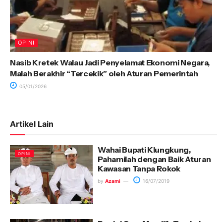
OPINI
Nasib Kretek Walau Jadi Penyelamat Ekonomi Negara,
Malah Berakhir “Tercekik” oleh Aturan Pemerintah
05/01/2026
Artikel Lain
Wahai Bupati Klungkung,
OPINI
Pahamilah dengan Baik Aturan
Kawasan Tanpa Rokok
by
Azami
16/07/2019