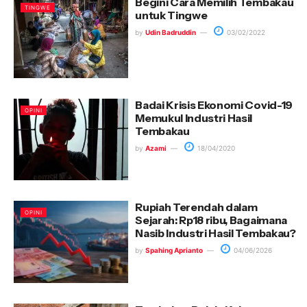
Begini Cara Memilih Tembakau
TINGWE
untuk Tingwe
by
Udin Badruddin
03/02/2022
Badai Krisis Ekonomi Covid-19
OPINI
Memukul Industri Hasil
Tembakau
by
Azami
18/04/2020
Rupiah Terendah dalam
OPINI
Sejarah: Rp18 ribu, Bagaimana
Nasib Industri Hasil Tembakau?
by
Spahing Aprianto
04/06/2026