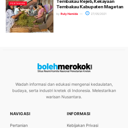
Tembakau Rejeb, Kekayaan
PERTANIAN
Tembakau Kabupaten Magetan
by
Ruly Hamida
27/05/2021
Wadah informasi dan edukasi mengenai kedaulatan,
budaya, serta industri kretek di Indonesia. Melestarikan
warisan Nusantara.
NAVIGASI
INFORMASI
Pertanian
Kebijakan Privasi