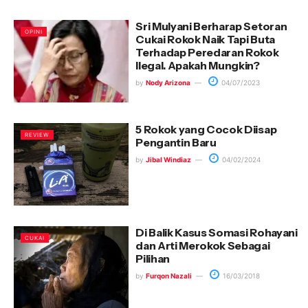
Sri Mulyani Berharap Setoran
OPINI
Cukai Rokok Naik Tapi Buta
Terhadap Peredaran Rokok
Ilegal. Apakah Mungkin?
by
Nody Arizona
04/07/2023
5 Rokok yang Cocok Diisap
REVIEW
Pengantin Baru
by
Jibal Windiaz
04/02/2024
Di Balik Kasus Somasi Rohayani
CUKAI
dan Arti Merokok Sebagai
Pilihan
by
Furqon Nazali
16/03/2018