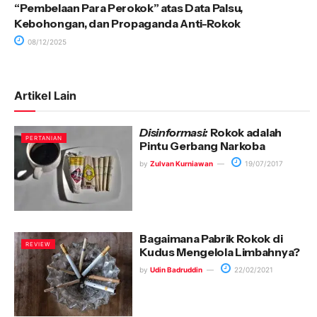
“Pembelaan Para Perokok” atas Data Palsu,
Kebohongan, dan Propaganda Anti-Rokok
08/12/2025
Artikel Lain
Disinformasi:
Rokok adalah
PERTANIAN
Pintu Gerbang Narkoba
by
Zulvan Kurniawan
19/07/2017
Bagaimana Pabrik Rokok di
REVIEW
Kudus Mengelola Limbahnya?
by
Udin Badruddin
22/02/2021