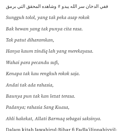
ففي الدخان سر الله يبدو # وشاهده المحقق التي برمق
Sungguh tolol, yang tak peka asap rokok
Bak hewan yang tak punya cita rasa.
Tak patut diharamkan,
Hanya kaum zindiq lah yang merekayasa.
Wahai para pecandu sufi,
Kenapa tak kau rengkuh rokok saja.
Andai tak ada rahasia,
Baunya pun tak kan lezat terasa.
Padanya; rahasia Sang Kuasa,
Ahli hakekat, Allati Barmaq sebagai saksinya.
Dalam kitab Jawahirul-Bihar fi Fadla’ilinnabiyyil-