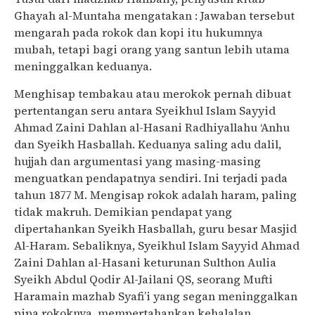
Ghayah al-Muntaha mengatakan : Jawaban tersebut
mengarah pada rokok dan kopi itu hukumnya
mubah, tetapi bagi orang yang santun lebih utama
meninggalkan keduanya.
Menghisap tembakau atau merokok pernah dibuat
pertentangan seru antara Syeikhul Islam Sayyid
Ahmad Zaini Dahlan al-Hasani Radhiyallahu ‘Anhu
dan Syeikh Hasballah. Keduanya saling adu dalil,
hujjah dan argumentasi yang masing-masing
menguatkan pendapatnya sendiri. Ini terjadi pada
tahun 1877 M. Mengisap rokok adalah haram, paling
tidak makruh. Demikian pendapat yang
dipertahankan Syeikh Hasballah, guru besar Masjid
Al-Haram. Sebaliknya, Syeikhul Islam Sayyid Ahmad
Zaini Dahlan al-Hasani keturunan Sulthon Aulia
Syeikh Abdul Qodir Al-Jailani QS, seorang Mufti
Haramain mazhab Syafi’i yang segan meninggalkan
pipa rokoknya, mempertahankan kehalalan