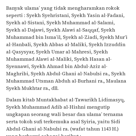
Banyak ulama’ yang tidak mengharamkan rokok
seperti : Syekh Syehristani, Syekh Yasin al-Fadani,
Syekh al-Sistani, Syekh Muhammad al-Salami,
Syekh al-Dajawi, Syekh Alawi al-Saqqaf, Syekh
Muhammad bin Isma’il, Syekh al-Ziadi, Syekh Mur’i
al-Hanbali, Syekh Abbas al-Maliki, Syekh Izzuddin
al-Qasysyar, Syekh Umar al-Mahresi, Syekh
Muhammad Alawi al-Maliki, Syekh Hasan al-
Syennawi, Syekh Ahmad bin Abdul-Aziz al-
Maghribi, Syekh Abdul-Ghani al-Nabulsi ra., Syekh
Muhammad Utsman Abduh al-Burhani ra., Maulana
Syekh Mukhtar ra., dll.
Dalam kitab Muntakhabat al-Tawarikh Lidimasyq,
Syekh Muhammad Adib al-Hishni mengutip
ungkapan seorang wali besar dan ulama’ ternama
serta tokoh sufi terkemuka asal Syiria, yaitu Sidi
Abdul-Ghani al-Nabulsi ra. (wafat tahun 1143 H.)