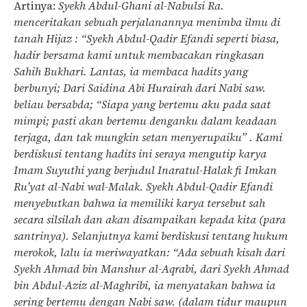
Artinya:
Syekh Abdul-Ghani al-Nabulsi Ra.
menceritakan sebuah perjalanannya menimba ilmu di
tanah Hijaz : “Syekh Abdul-Qadir Efandi seperti biasa,
hadir bersama kami untuk membacakan ringkasan
Sahih Bukhari. Lantas, ia membaca hadits yang
berbunyi; Dari Saidina Abi Hurairah dari Nabi saw.
beliau bersabda; “Siapa yang bertemu aku pada saat
mimpi; pasti akan bertemu denganku dalam keadaan
terjaga, dan tak mungkin setan menyerupaiku” . Kami
berdiskusi tentang hadits ini seraya mengutip karya
Imam Suyuthi yang berjudul Inaratul-Halak fi Imkan
Ru’yat al-Nabi wal-Malak. Syekh Abdul-Qadir Efandi
menyebutkan bahwa ia memiliki karya tersebut sah
secara silsilah dan akan disampaikan kepada kita (para
santrinya). Selanjutnya kami berdiskusi tentang hukum
merokok, lalu ia meriwayatkan: “Ada sebuah kisah dari
Syekh Ahmad bin Manshur al-Aqrabi, dari Syekh Ahmad
bin Abdul-Aziz al-Maghribi, ia menyatakan bahwa ia
sering bertemu dengan Nabi saw. (dalam tidur maupun