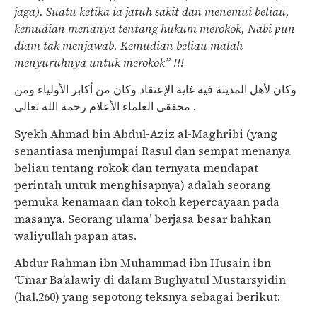
jaga). Suatu ketika ia jatuh sakit dan menemui beliau,
kemudian menanya tentang hukum merokok, Nabi pun
diam tak menjawab. Kemudian beliau malah
menyuruhnya untuk merokok” !!!
وكان لأهل المدينة فيه غاية الإعتقاد وكان من أكابر الأولياء ومن
محققي العلماء الأعلام رحمه الله تعالى .
Syekh Ahmad bin Abdul-Aziz al-Maghribi (yang
senantiasa menjumpai Rasul dan sempat menanya
beliau tentang rokok dan ternyata mendapat
perintah untuk menghisapnya) adalah seorang
pemuka kenamaan dan tokoh kepercayaan pada
masanya. Seorang ulama’ berjasa besar bahkan
waliyullah papan atas.
Abdur Rahman ibn Muhammad ibn Husain ibn
‘Umar Ba’alawiy di dalam Bughyatul Mustarsyidin
(hal.260) yang sepotong teksnya sebagai berikut: