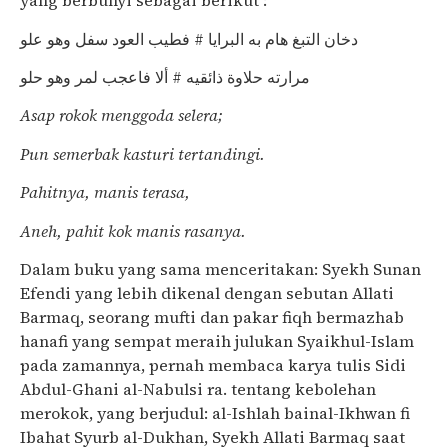
yang berbunyi sebagai berikut :
دخان التبغ هام به البرايا # فطيب العود سفل وهو علو
مرارته حلاوة ذائقيه # ألا فاعجب لمر وهو حلو
Asap rokok menggoda selera;
Pun semerbak kasturi tertandingi.
Pahitnya, manis terasa,
Aneh, pahit kok manis rasanya.
Dalam buku yang sama menceritakan: Syekh Sunan
Efendi yang lebih dikenal dengan sebutan Allati
Barmaq, seorang mufti dan pakar fiqh bermazhab
hanafi yang sempat meraih julukan Syaikhul-Islam
pada zamannya, pernah membaca karya tulis Sidi
Abdul-Ghani al-Nabulsi ra. tentang kebolehan
merokok, yang berjudul: al-Ishlah bainal-Ikhwan fi
Ibahat Syurb al-Dukhan, Syekh Allati Barmaq saat