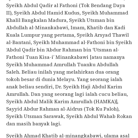
Syeikh Abdul Qadir al Fathoni (Tok Bendang Daya
II), Syeikh Abdul Hamid Kudus, Syeikh Muhammad
Khalil Bangkalan Madura, Syeikh Utsman bin
Abdullah al-Minankabawi, Imam, Khatib dan Kadi
Kuala Lumpur yang pertama, Syeikh Arsyad Thawil
al-Bantani, Syeikh Muhammad al-Fathoni bin Syeikh
‘Abdul Qadir bin ‘Abdur Rahman bin ‘Utsman al-
Fathoni Tuan Kisa-i’ Minankabawi [atau namanya
Syeikh Muhammad Amrullah Tuanku Abdullah
Saleh. Beliau inilah yang melahirkan dua orang
tokoh besar di dunia Melayu. Yang seorang ialah
anak beliau sendiri, Dr. Syeikh Haji Abdul Karim
Amrullah. Dan yang seorang lagi ialah cucu beliau,
Syeikh Abdul Malik Karim Amrullah (HAMKA)],
Sayyid Abdur Rahman al-Aidrus (Tok Ku Paloh),
Syeikh Utsman Sarawak, Syeikh Abdul Wahab Rokan
dan masih banyak lagi.
Syeikh Ahmad Khatib al-minangkabawi, ulama asal