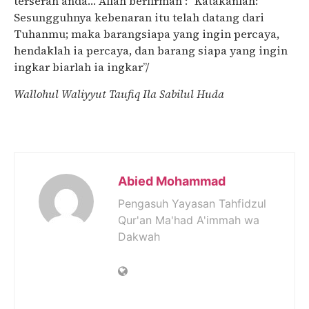
terserah anda… Allah berfirman : “Katakanlah:
Sesungguhnya kebenaran itu telah datang dari
Tuhanmu; maka barangsiapa yang ingin percaya,
hendaklah ia percaya, dan barang siapa yang ingin
ingkar biarlah ia ingkar”/
Wallohul Waliyyut Taufiq Ila Sabilul Huda‎
Abied Mohammad
Pengasuh Yayasan Tahfidzul
Qur'an Ma'had A'immah wa
Dakwah