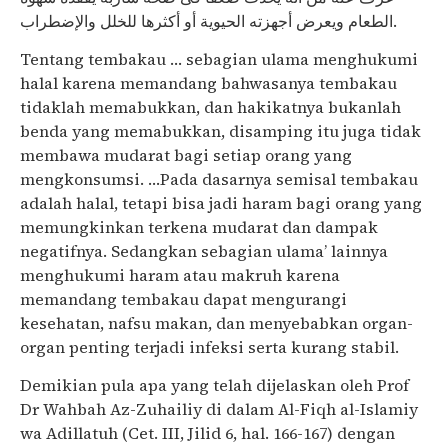
الطعام ويعرض أجهزته الحيوية أو أكثرها للخلل والإضطراب.
Tentang tembakau … sebagian ulama menghukumi
halal karena memandang bahwasanya tembakau
tidaklah memabukkan, dan hakikatnya bukanlah
benda yang memabukkan, disamping itu juga tidak
membawa mudarat bagi setiap orang yang
mengkonsumsi. …Pada dasarnya semisal tembakau
adalah halal, tetapi bisa jadi haram bagi orang yang
memungkinkan terkena mudarat dan dampak
negatifnya. Sedangkan sebagian ulama’ lainnya
menghukumi haram atau makruh karena
memandang tembakau dapat mengurangi
kesehatan, nafsu makan, dan menyebabkan organ-
organ penting terjadi infeksi serta kurang stabil.
Demikian pula apa yang telah dijelaskan oleh Prof
Dr Wahbah Az-Zuhailiy di dalam Al-Fiqh al-Islamiy
wa Adillatuh (Cet. III, Jilid 6, hal. 166-167) dengan