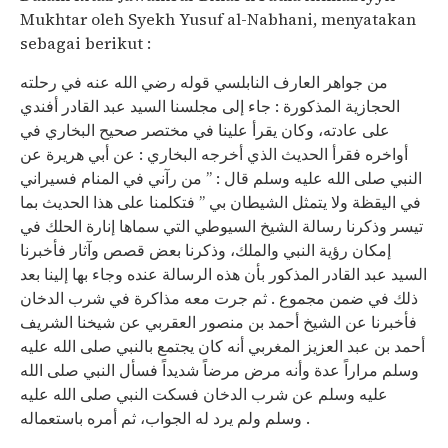
Mukhtar oleh Syekh Yusuf al-Nabhani, menyatakan
sebagai berikut :
من جواهر العارف النابلسي قوله رضي الله عنه في رحلته
الحجازية المذكورة : جاء إلى مجلسنا السيد عبد القادر أفندي
على عادته، وكان يقرأ علينا في مختصر صحيح البخاري في
أواخره فقرأ الحديث الذي أخرجه البخاري : عن أبي هريرة عن
النبي صلى الله عليه وسلم قال : ” من رآني في المنام فسيراني
في اليقظة ولا يتمثل الشيطان بي ” فتكلمنا على هذا الحديث بما
تيسر وذكرنا رسالة الشيخ السيوطي التي سماها إنارة الحلك في
إمكان رؤية النبي والملك، وذكرنا بعض قصص وآثار فأخبرنا
السيد عبد القادر المذكور بأن هذه الرسالة عنده وجاء بها إلينا بعد
ذلك في ضمن مجموع . ثم جرت معه مذاكرة في شرب الدخان
فأخبرنا عن الشيخ أحمد بن منصور العقربي عن شيخنا الشريف
أحمد بن عبد العزيز المغربي أنه كان يجتمع بالنبي صلى الله عليه
وسلم مراراً عدة وأنه مرض مرضاً شديداً فسأل النبي صلى الله
عليه وسلم عن شرب الدخان فسكت النبي صلى الله عليه
وسلم ولم يرد له الجواب، ثم أمره باستعماله .