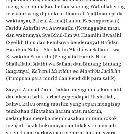
mengisap tembakau beliau seorang Waliullah yang
masyhur yang dijuluki al-Imam al-Ajal(Imam pada
waktunya), Bahrul Akmal(Lautan Kesempurnaan),
Faridu ‘Ashrihi wa Aawaanihi (Ketunggalan masa
dan waktunya), Syeikhul-Ilm wa Haamilu liwaaihi
(Syeikh Ilmu dan Pembawa benderanya) Hafidzu
Haditsin Nabi – Shallalahu ‘Alaihi wa Sallam – wa
Kawakibu Sama-ihi (Penghafal Hadits Nabi
Shallallahu ‘Alaihi wa Sallam dan Bintang-bintang
langitnya),
Ka’batul Muriidin wa Murabbis Saalikiin
(Tumpuan para murid dan Pendidik para salik).
Sayyid Ahmad Zaini Dahlan mengemukakan dalil
dan alasan balik terhadap pendapat Hasballah,
bahwa kalau orang muslim yang sopan mengisap
tembakau dikatakan haram atau makruh,
sedangkan mereka membiasakan minum rokok
menjadi fasik hukumnya dan tidak sah menjadi
saksi dalam perkawinan menurut hukum syara’.