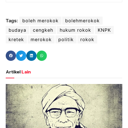
Tags:
boleh merokok
bolehmerokok
budaya
cengkeh
hukum rokok
KNPK
kretek
merokok
politik
rokok
Artikel
Lain