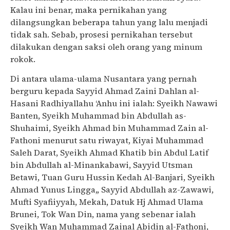
Kalau ini benar, maka pernikahan yang
dilangsungkan beberapa tahun yang lalu menjadi
tidak sah. Sebab, prosesi pernikahan tersebut
dilakukan dengan saksi oleh orang yang minum
rokok.
Di antara ulama-ulama Nusantara yang pernah
berguru kepada Sayyid Ahmad Zaini Dahlan al-
Hasani Radhiyallahu ‘Anhu ini ialah: Syeikh Nawawi
Banten, Syeikh Muhammad bin Abdullah as-
Shuhaimi, Syeikh Ahmad bin Muhammad Zain al-
Fathoni menurut satu riwayat, Kiyai Muhammad
Saleh Darat, Syeikh Ahmad Khatib bin Abdul Latif
bin Abdullah al-Minankabawi, Sayyid Utsman
Betawi, Tuan Guru Hussin Kedah Al-Banjari, Syeikh
Ahmad Yunus Lingga,, Sayyid Abdullah az-Zawawi,
Mufti Syafiiyyah, Mekah, Datuk Hj Ahmad Ulama
Brunei, Tok Wan Din, nama yang sebenar ialah
Syeikh Wan Muhammad Zainal Abidin al-Fathoni,