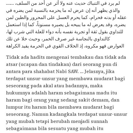
لم يرد في التنباك حديث عنه ولا أثر عن أحد من السلف، …….
والذي يظهر أنه إن عرض له ما يحرمه بالنسبة لمن يضره في
عقله أو بدنه فحرام، كما يحرم العسل على المحرور والطين لمن
يضره، وقد يعرض له ما يبيحه بل يصيره مسنوناً، كما إذا استعمل
للتداوي بقول ثقة أو تجربة نفسه بأنه دواء للعلة التي شرب لها،
كالتداوي بالنجاسة غير صرف الخمر، وحيث خلا عن تلك
العوارض فهو مكروه، إذ الخلاف القوي في الحرمة يفيد الكراهة
Tidak ada hadits mengenai tembakau dan tidak ada
atsar (ucapan dan tindakan) dari seorang pun di
antara para shahabat Nabi SAW. … Jelasnya, jika
terdapat unsur-unsur yang membawa mudarat bagi
seseorang pada akal atau badannya, maka
hukumnya adalah haram sebagaimana madu itu
haram bagi orang yang sedang sakit demam, dan
lumpur itu haram bila membawa mudarat bagi
seseorang. Namun kadangkala terdapat unsur-unsur
yang mubah tetapi berubah menjadi sunnah
sebagaimana bila sesuatu yang mubah itu