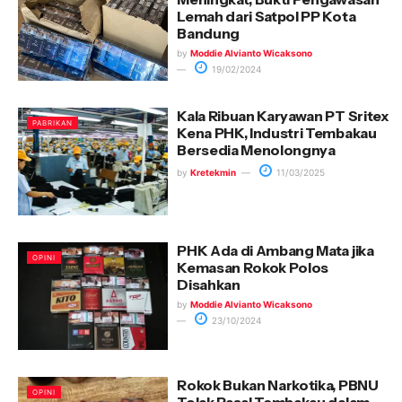
Lemah dari Satpol PP Kota
Bandung
by
Moddie Alvianto Wicaksono
19/02/2024
Kala Ribuan Karyawan PT Sritex
PABRIKAN
Kena PHK, Industri Tembakau
Bersedia Menolongnya
by
Kretekmin
11/03/2025
PHK Ada di Ambang Mata jika
OPINI
Kemasan Rokok Polos
Disahkan
by
Moddie Alvianto Wicaksono
23/10/2024
Rokok Bukan Narkotika, PBNU
OPINI
Tolak Pasal Tembakau dalam