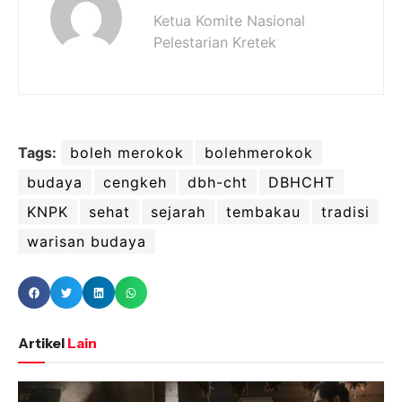
Ketua Komite Nasional
Pelestarian Kretek
Tags:
boleh merokok
bolehmerokok
budaya
cengkeh
dbh-cht
DBHCHT
KNPK
sehat
sejarah
tembakau
tradisi
warisan budaya
Artikel
Lain