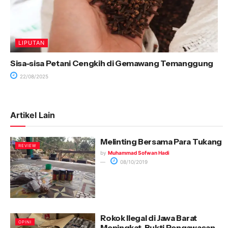
LIPUTAN
Sisa-sisa Petani Cengkih di Gemawang Temanggung
22/08/2025
Artikel Lain
Melinting Bersama Para Tukang
REVIEW
by
Muhammad Sofwan Hadi
08/10/2019
Rokok Ilegal di Jawa Barat
OPINI
Meningkat, Bukti Pengawasan