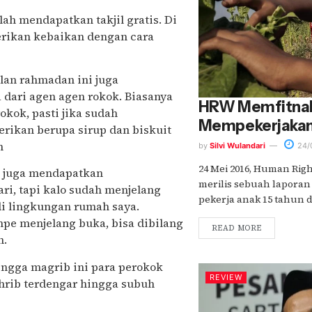
ah mendapatkan takjil gratis. Di
erikan kebaikan dengan cara
ulan rahmadan ini juga
ari agen agen rokok. Biasanya
HRW Memfitnah
kok, pasti jika sudah
Mempekerjakan
rikan berupa sirup dan biskuit
n
by
Silvi Wulandari
24/
24 Mei 2016, Human Rig
i juga mendapatkan
merilis sebuah lapora
ri, tapi kalo sudah menjelang
pekerja anak 15 tahun di.
di lingkungan rumah saya.
mpe menjelang buka, bisa dibilang
READ MORE
n.
ingga magrib ini para perokok
REVIEW
ghrib terdengar hingga subuh