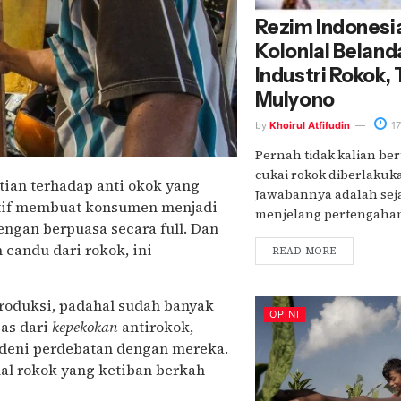
Rezim Indonesia
Kolonial Belan
Industri Rokok,
Mulyono
by
Khoirul Atfifudin
17
Pernah tidak kalian ber
cukai rokok diberlakuk
ian terhadap anti okok yang
Jawabannya adalah sej
ktif membuat konsumen menjadi
menjelang pertengahan 
ngan berpuasa secara full. Dan
candu dari rokok, ini
READ MORE
produksi, padahal sudah banyak
OPINI
as dari
kepekokan
antirokok,
adeni perdebatan dengan mereka.
al rokok yang ketiban berkah