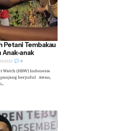
 Petani Tembakau
 Anak-anak
02/2022
0
ht Watch (HRW) Indonesia
n panjang berjudul Awan,
...