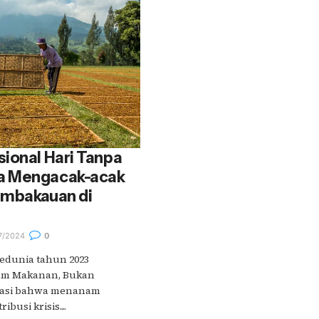
ional Hari Tanpa
a Mengacak-acak
embakauan di
7/2024
0
edunia tahun 2023
am Makanan, Bukan
rasi bahwa menanam
busi krisis....