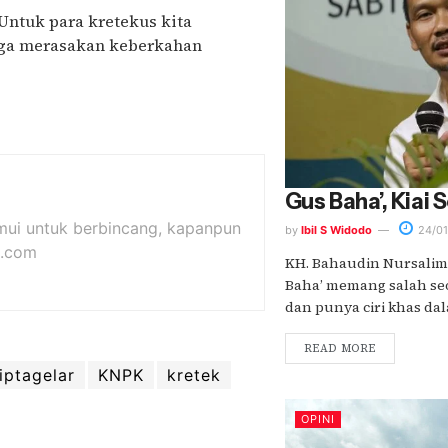
Untuk para kretekus kita
juga merasakan keberkahan
Gus Baha’, Kiai
emui untuk berbincang, kapanpun
by
Ibil S Widodo
24/01
l.com
KH. Bahaudin Nursalim 
Baha’ memang salah seo
dan punya ciri khas dala
READ MORE
iptagelar
KNPK
kretek
OPINI