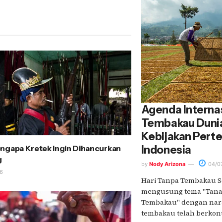
Agenda Internas
Tembakau Duni
Kebijakan Pert
ngapa Kretek Ingin Dihancurkan
Indonesia
g
by
Nody Arizona
04/0
6
Hari Tanpa Tembakau S
mengusung tema "Tan
Tembakau" dengan na
tembakau telah berkontri