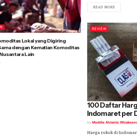
READ MORE
AN
REVIEW
omoditas Lokal yang Digiring
 Sama dengan Kematian Komoditas
Nusantara Lain
5
100 Daftar Harg
Indomaret per
by
Moddie Alvianto Wicakson
Harga rokok di Indomar