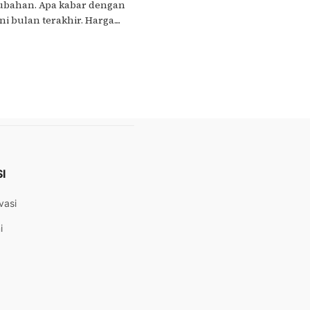
ubahan. Apa kabar dengan
 bulan terakhir. Harga....
I
vasi
i