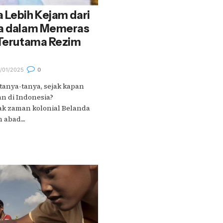
 Lebih Kejam dari
da dalam Memeras
 Terutama Rezim
/01/2025
0
tanya-tanya, sejak kapan
an di Indonesia?
ak zaman kolonial Belanda
abad....