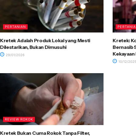
PERTANIAN
PERTANI
Kretek Adalah Produk Lokal yang Mesti
Kretek: K
Dilestarikan, Bukan Dimusuhi
Bernasib
Kekayaan 
29/01/2026
10/12/202
REVIEW ROKOK
Kretek Bukan Cuma Rokok Tanpa Filter,