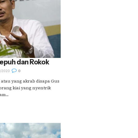
 Sepuh dan Rokok
/2020
0
atau yang akrab disapa Gus
rang kiai yang nyentrik
m....