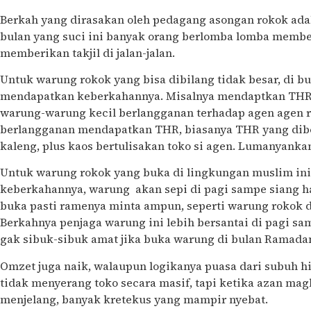
Berkah yang dirasakan oleh pedagang asongan rokok adal
bulan yang suci ini banyak orang berlomba lomba memb
memberikan takjil di jalan-jalan.
Untuk warung rokok yang bisa dibilang tidak besar, di b
mendapatkan keberkahannya. Misalnya mendaptkan THR d
warung-warung kecil berlangganan terhadap agen agen ro
berlangganan mendapatkan THR, biasanya THR yang dibe
kaleng, plus kaos bertulisakan toko si agen. Lumanyanka
Untuk warung rokok yang buka di lingkungan muslim in
keberkahannya, warung akan sepi di pagi sampe siang ha
buka pasti ramenya minta ampun, seperti warung rokok 
Berkahnya penjaga warung ini lebih bersantai di pagi sa
gak sibuk-sibuk amat jika buka warung di bulan Ramada
Omzet juga naik, walaupun logikanya puasa dari subuh h
tidak menyerang toko secara masif, tapi ketika azan ma
menjelang, banyak kretekus yang mampir nyebat.