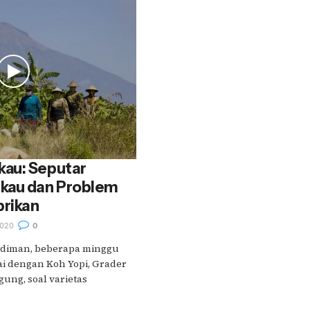
au: Seputar
kau dan Problem
brikan
020
0
udiman, beberapa minggu
ai dengan Koh Yopi, Grader
ng, soal varietas