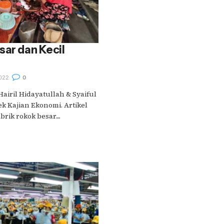
sar dan Kecil
022
0
 Hairil Hidayatullah & Syaiful
k Kajian Ekonomi. Artikel
ik rokok besar....