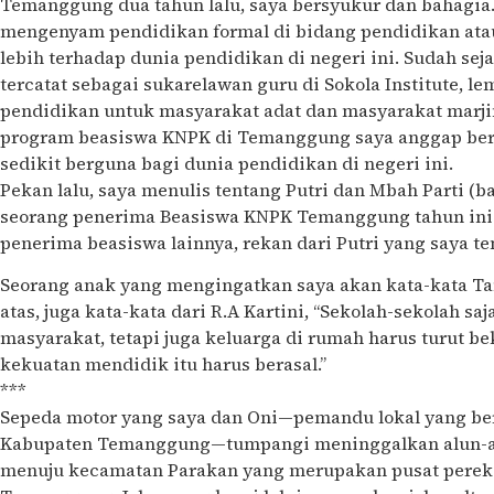
Temanggung dua tahun lalu, saya bersyukur dan bahagia
mengenyam pendidikan formal di bidang pendidikan ata
lebih terhadap dunia pendidikan di negeri ini. Sudah sej
tercatat sebagai sukarelawan guru di Sokola Institute, l
pendidikan untuk masyarakat adat dan masyarakat marji
program beasiswa KNPK di Temanggung saya anggap berk
sedikit berguna bagi dunia pendidikan di negeri ini.
Pekan lalu, saya menulis tentang Putri dan Mbah Parti (b
seorang penerima Beasiswa KNPK Temanggung tahun ini. 
penerima beasiswa lainnya, rekan dari Putri yang saya 
Seorang anak yang mengingatkan saya akan kata-kata Ta
atas, juga kata-kata dari R.A Kartini, “Sekolah-sekolah s
masyarakat, tetapi juga keluarga di rumah harus turut be
kekuatan mendidik itu harus berasal.”
***
Sepeda motor yang saya dan Oni—pemandu lokal yang ber
Kabupaten Temanggung—tumpangi meninggalkan alun-
menuju kecamatan Parakan yang merupakan pusat pere