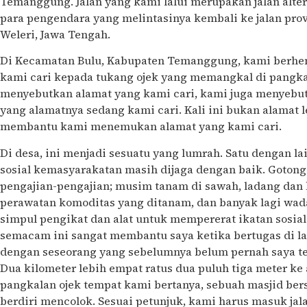
Temanggung. Jalan yang kami lalui merupakan jalan alte
para pengendara yang melintasinya kembali ke jalan prov
Weleri, Jawa Tengah.
Di Kecamatan Bulu, Kabupaten Temanggung, kami berhent
kami cari kepada tukang ojek yang memangkal di pangkalan
menyebutkan alamat yang kami cari, kami juga menyebut
yang alamatnya sedang kami cari. Kali ini bukan alamat 
membantu kami menemukan alamat yang kami cari.
Di desa, ini menjadi sesuatu yang lumrah. Satu dengan la
sosial kemasyarakatan masih dijaga dengan baik. Gotong r
pengajian-pengajian; musim tanam di sawah, ladang da
perawatan komoditas yang ditanam, dan banyak lagi wad
simpul pengikat dan alat untuk mempererat ikatan sosial 
semacam ini sangat membantu saya ketika bertugas di l
dengan seseorang yang sebelumnya belum pernah saya t
Dua kilometer lebih empat ratus dua puluh tiga meter k
pangkalan ojek tempat kami bertanya, sebuah masjid b
berdiri mencolok. Sesuai petunjuk, kami harus masuk jal