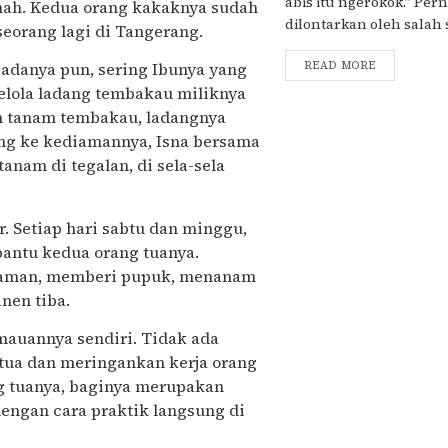
abis itu ngerokok.” Per
umah. Kedua orang kakaknya sudah
dilontarkan oleh salah sa
seorang lagi di Tangerang.
padanya pun, sering Ibunya yang
READ MORE
elola ladang tembakau miliknya
im tanam tembakau, ladangnya
tang ke kediamannya, Isna bersama
anam di tegalan, di sela-sela
 Setiap hari sabtu dan minggu,
bantu kedua orang tuanya.
naman, memberi pupuk, menanam
nen tiba.
mauannya sendiri. Tidak ada
tua dan meringankan kerja orang
g tuanya, baginya merupakan
 dengan cara praktik langsung di