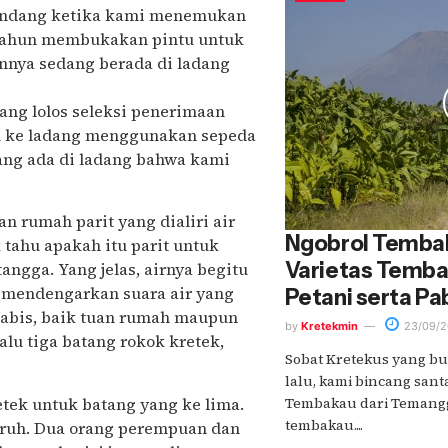
andang ketika kami menemukan
0 tahun membukakan pintu untuk
innya sedang berada di ladang
ang lolos seleksi penerimaan
tu ke ladang menggunakan sepeda
ng ada di ladang bahwa kami
n rumah parit yang dialiri air
Ngobrol Tembak
 tahu apakah itu parit untuk
Varietas Temba
ngga. Yang jelas, airnya begitu
n mendengarkan suara air yang
Petani serta Pa
habis, baik tuan rumah maupun
by
Kretekmin
23/09/2
lu tiga batang rokok kretek,
Sobat Kretekus yang b
lalu, kami bincang sant
tek untuk batang yang ke lima.
Tembakau dari Temanggu
tembakau....
aruh. Dua orang perempuan dan