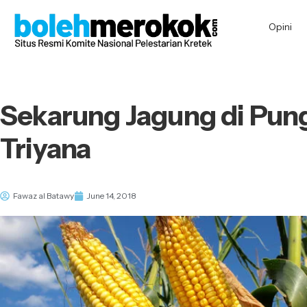
Opini
Sekarung Jagung di Pun
Triyana
Fawaz al Batawy
June 14, 2018