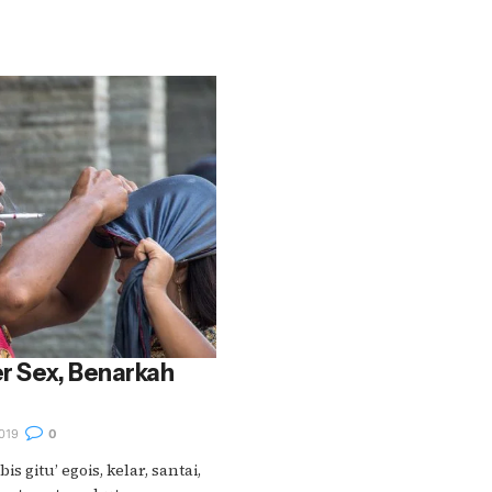
r Sex, Benarkah
019
0
is gitu’ egois, kelar, santai,