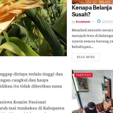
Kenapa Belanja
Susah?
by
Kretekmin
25/03/2
Membeli sesuatu secar
menjadi tren di kalang
nyaris semua barang y
kehidupan....
READ MORE
nggap dirinya terlalu tinggi dan
PABRIKAN
engan cangkul dan hanya
idikan itu tidak diberikan sama
asiswa Komite Nasional
uruh tani tembakau di Kabupaten