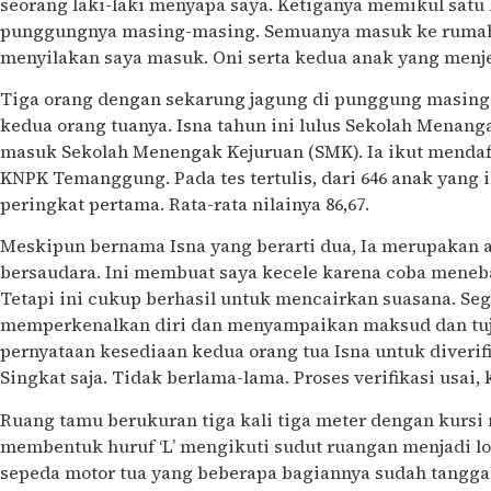
seorang laki-laki menyapa saya. Ketiganya memikul satu 
punggungnya masing-masing. Semuanya masuk ke rumah,
menyilakan saya masuk. Oni serta kedua anak yang men
Tiga orang dengan sekarung jagung di punggung masing
kedua orang tuanya. Isna tahun ini lulus Sekolah Menan
masuk Sekolah Menengak Kejuruan (SMK). Ia ikut menda
KNPK Temanggung. Pada tes tertulis, dari 646 anak yang 
peringkat pertama. Rata-rata nilainya 86,67.
Meskipun bernama Isna yang berarti dua, Ia merupakan a
bersaudara. Ini membuat saya kecele karena coba meneb
Tetapi ini cukup berhasil untuk mencairkan suasana. Seg
memperkenalkan diri dan menyampaikan maksud dan tuju
pernyataan kesediaan kedua orang tua Isna untuk diverifik
Singkat saja. Tidak berlama-lama. Proses verifikasi usai,
Ruang tamu berukuran tiga kali tiga meter dengan kurs
membentuk huruf ‘L’ mengikuti sudut ruangan menjadi l
sepeda motor tua yang beberapa bagiannya sudah tangga