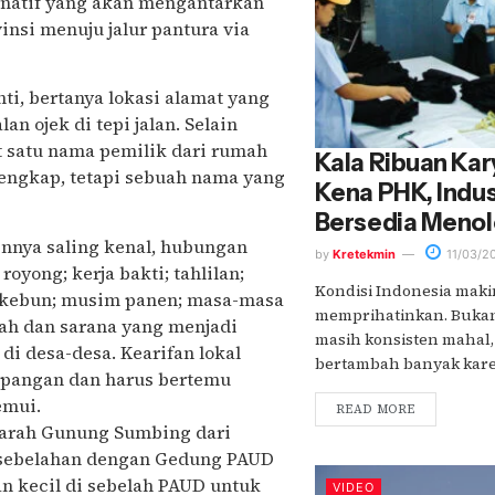
rnatif yang akan mengantarkan
insi menuju jalur pantura via
i, bertanya lokasi alamat yang
 ojek di tepi jalan. Selain
 satu nama pemilik dari rumah
Kala Ribuan Kar
lengkap, tetapi sebuah nama yang
Kena PHK, Indu
Bersedia Meno
innya saling kenal, hubungan
by
Kretekmin
11/03/2
oyong; kerja bakti; tahlilan;
Kondisi Indonesia maki
n kebun; musim panen; masa-masa
memprihatinkan. Bukan
ah dan sarana yang menjadi
masih konsisten mahal
di desa-desa. Kearifan lokal
bertambah banyak karen
apangan dan harus bertemu
emui.
READ MORE
e arah Gunung Sumbing dari
ersebelahan dengan Gedung PAUD
an kecil di sebelah PAUD untuk
VIDEO