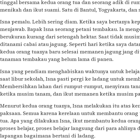
tinggal bersama kedua orang tua dan seorang adik di r
menikah dan ikut suami. Satu di Bantul, Yogyakarta, dan 
Isna pemalu. Lebih sering diam. Ketika saya bertanya ke
menjawab. Bapak Isna seorang petani tembakau. Ia meng
berukuran kurang dari setengah hektar. Saat tidak mus
ditanami cabai atau jagung. Seperti hari ketika saya da
kedua orang tuanya baru selesai memanen jagung jang dit
tanaman tembakau yang belum lama di panen.
Isna yang pendiam menghabiskan waktunya untuk belajar.
saat libur sekolah, Isna pasti pergi ke ladang untuk mem
Membersihkan lahan dari rumput-rumput, menyiram ta
ketika musim tanam, dan ikut memanen ketika musim pa
Menurut kedua orang tuanya, Isna melakukan itu atas ke
paksaan. Semua karena kerelaan untuk membantu orang 
tua. Apa yang dilakukan Isna, ikut membantu kedua oran
proses belajar, proses belajar langsung dari para ahlinya
lapangan bagaimana bertani di ladang.