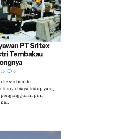
yawan PT Sritex
stri Tembakau
longnya
025
0
n ke sini makin
 hanya biaya hidup yang
, pengangguran pun
a....