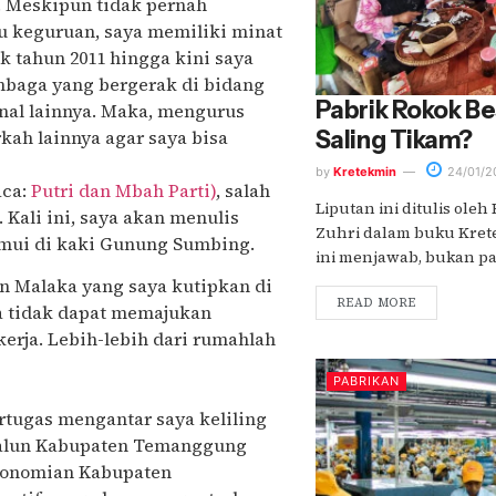
. Meskipun tidak pernah
u keguruan, saya memiliki minat
ak tahun 2011 hingga kini saya
embaga yang bergerak di bidang
Pabrik Rokok Be
nal lainnya. Maka, mengurus
ah lainnya agar saya bisa
Saling Tikam?
by
Kretekmin
24/01/2
aca:
Putri dan Mbah Parti)
, salah
Liputan ini ditulis oleh
Kali ini, saya akan menulis
Zuhri dalam buku Krete
temui di kaki Gunung Sumbing.
ini menjawab, bukan pabr
n Malaka yang saya kutipkan di
READ MORE
aja tidak dapat memajukan
kerja. Lebih-lebih dari rumahlah
PABRIKAN
tugas mengantar saya keliling
alun Kabupaten Temanggung
konomian Kabupaten