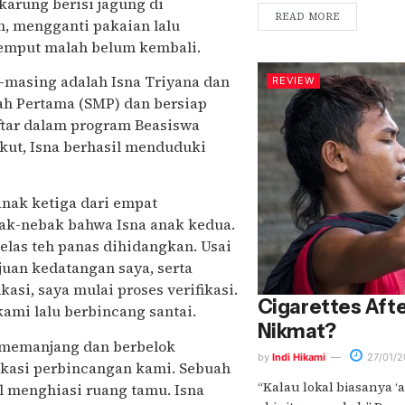
karung berisi jagung di
READ MORE
 mengganti pakaian lalu
jemput malah belum kembali.
-masing adalah Isna Triyana dan
REVIEW
gah Pertama (SMP) dan bersiap
ftar dalam program Beasiswa
ikut, Isna berhasil menduduki
nak ketiga dari empat
ak-nebak bahwa Isna anak kedua.
elas teh panas dihidangkan. Usai
an kedatangan saya, serta
asi, saya mulai proses verifikasi.
Cigarettes Afte
 kami lalu berbincang santai.
Nikmat?
i memanjang dan berbelok
by
Indi Hikami
27/01/2
okasi perbincangan kami. Sebuah
“Kalau lokal biasanya ‘ab
l menghiasi ruang tamu. Isna