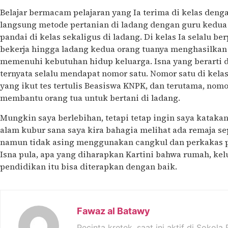
Belajar bermacam pelajaran yang Ia terima di kelas deng
langsung metode pertanian di ladang dengan guru kedua
pandai di kelas sekaligus di ladang. Di kelas Ia selalu ber
bekerja hingga ladang kedua orang tuanya menghasilkan
memenuhi kebutuhan hidup keluarga. Isna yang berarti du
ternyata selalu mendapat nomor satu. Nomor satu di kelas
yang ikut tes tertulis Beasiswa KNPK, dan terutama, nomo
membantu orang tua untuk bertani di ladang.
Mungkin saya berlebihan, tetapi tetap ingin saya kataka
alam kubur sana saya kira bahagia melihat ada remaja sepe
namun tidak asing menggunakan cangkul dan perkakas pe
Isna pula, apa yang diharapkan Kartini bahwa rumah, kel
pendidikan itu bisa diterapkan dengan baik.
Fawaz al Batawy
Pecinta kretek, saat ini aktif di Sokol