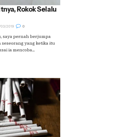
nya, Rokok Selalu
/03/2019
0
u, saya pernah berjumpa
seseorang yang ketika itu
ai ia mencoba....