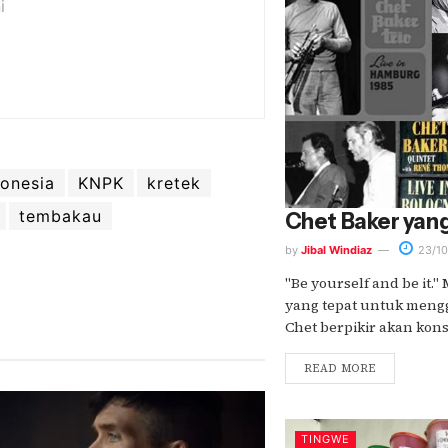
i
onesia
KNPK
kretek
tembakau
Chet Baker yan
by
Jibal Windiaz
23/10
"Be yourself and be it.
yang tepat untuk men
Chet berpikir akan konse
READ MORE
TINGWE