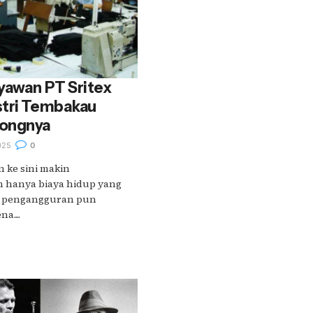
yawan PT Sritex
stri Tembakau
longnya
025
0
n ke sini makin
 hanya biaya hidup yang
, pengangguran pun
a....