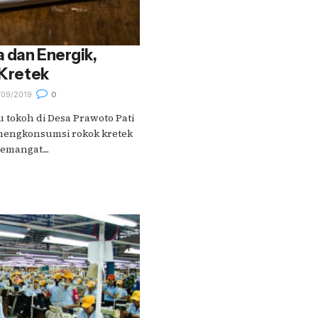
 dan Energik,
 Kretek
09/2019
0
 tokoh di Desa Prawoto Pati
 mengkonsumsi rokok kretek
mangat....