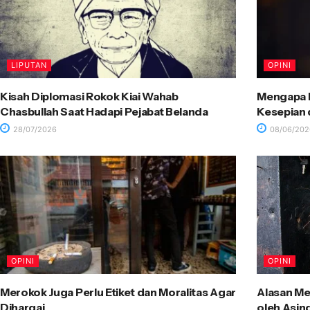
LIPUTAN
OPINI
Kisah Diplomasi Rokok Kiai Wahab
Mengapa R
Chasbullah Saat Hadapi Pejabat Belanda
Kesepian 
28/07/2026
08/06/202
OPINI
OPINI
Merokok Juga Perlu Etiket dan Moralitas Agar
Alasan Me
Dihargai
oleh Asin