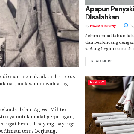
Apapun Penyakit
Disalahkan
by
Fawaz al Batawy
07
Sekira empat tahun lal
dan berbincang dengan 
sedang begitu muntab us
READ MORE
Soedirman memaksakan diri terus
seadanya, melawan musuh yang
REVIEW
erokok Berat Itu Bernama
Belanda dalam Agresi Militer
istrinya untuk modal perjuangan,
 sangat berat, dibayang-bayangi
oedirman terus berjuang,