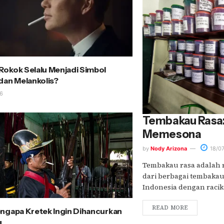
okok Selalu Menjadi Simbol
dan Melankolis?
6
Tembakau Rasa:
Memesona
by
Nody Arizona
18/0
Tembakau rasa adalah r
dari berbagai tembakau 
Indonesia dengan racikan
READ MORE
ngapa Kretek Ingin Dihancurkan
g