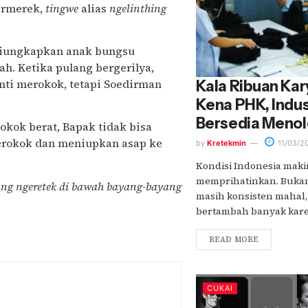
ermerek,
tingwe
alias
ngelinthing
 diungkapkan anak bungsu
ah. Ketika pulang bergerilya,
ti merokok, tetapi Soedirman
Kala Ribuan Kar
Kena PHK, Indu
Bersedia Meno
okok berat, Bapak tidak bisa
erokok dan meniupkan asap ke
by
Kretekmin
11/03/2
Kondisi Indonesia maki
memprihatinkan. Bukan
ang ngeretek di bawah bayang-bayang
masih konsisten mahal
bertambah banyak karen
READ MORE
CUKAI