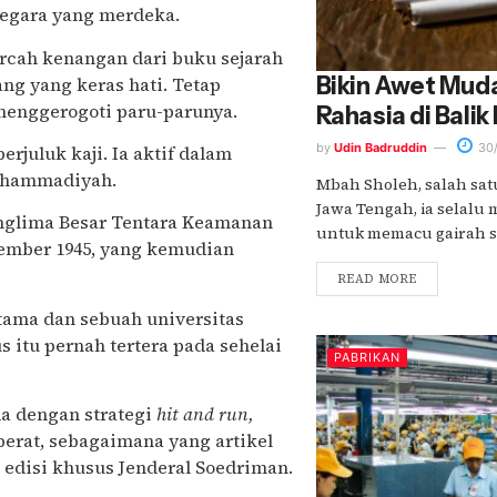
negara yang merdeka.
ercah kenangan dari buku sejarah
Bikin Awet Muda
ng yang keras hati. Tetap
 menggerogoti paru-parunya.
Rahasia di Balik
by
Udin Badruddin
30/
rjuluk kaji. Ia aktif dalam
uhammadiyah.
Mbah Sholeh, salah satu
Jawa Tengah, ia selalu
anglima Besar Tentara Keamanan
untuk memacu gairah se
ember 1945, yang kemudian
READ MORE
utama dan sebuah universitas
 itu pernah tertera pada sehelai
PABRIKAN
a dengan strategi
hit and run,
berat, sebagaimana yang artikel
 edisi khusus Jenderal Soedriman.