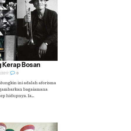
g Kerap Bosan
/2017
0
" Mungkin ini adalah aforisma
ggambarkan bagaiamana
p hidupnya. Ia....