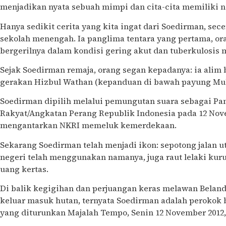
menjadikan nyata sebuah mimpi dan cita-cita memiliki 
Hanya sedikit cerita yang kita ingat dari Soedirman, sec
sekolah menengah. Ia panglima tentara yang pertama, ora
bergerilnya dalam kondisi gering akut dan tuberkulosis
Sejak Soedirman remaja, orang segan kepadanya: ia alim be
gerakan Hizbul Wathan (kepanduan di bawah payung M
Soedirman dipilih melalui pemungutan suara sebagai P
Rakyat/Angkatan Perang Republik Indonesia pada 12 Nov
mengantarkan NKRI memeluk kemerdekaan.
Sekarang Soedirman telah menjadi ikon: sepotong jalan 
negeri telah menggunakan namanya, juga raut lelaki kurus
uang kertas.
Di balik kegigihan dan perjuangan keras melawan Beland
keluar masuk hutan, ternyata Soedirman adalah perokok 
yang diturunkan Majalah Tempo, Senin 12 November 2012,