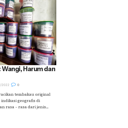
 Wangi, Harum dan
7/2022
0
acikan tembakau original
indikasi geografis di
 rasa – rasa dari jenis....