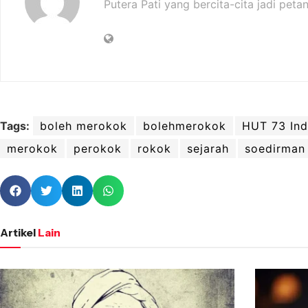
Putera Pati yang bercita-cita jadi petan
Tags:
boleh merokok
bolehmerokok
HUT 73 Ind
merokok
perokok
rokok
sejarah
soedirman
Artikel
Lain