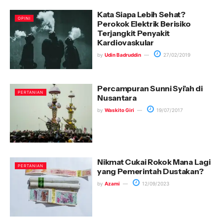
Kata Siapa Lebih Sehat?
OPINI
Perokok Elektrik Berisiko
Terjangkit Penyakit
Kardiovaskular
by
Udin Badruddin
27/02/2019
Percampuran Sunni Syi’ah di
PERTANIAN
Nusantara
by
Waskito Giri
19/07/2017
Nikmat Cukai Rokok Mana Lagi
PERTANIAN
yang Pemerintah Dustakan?
by
Azami
12/09/2023