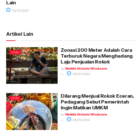
Lain
10/12/2025
Artikel Lain
Zonasi 200 Meter Adalah Cara
OPINI
Terburuk Negara Menghadang
Laju Penjualan Rokok
by
Moddie Alvianto Wicaksono
03/07/2024
Dilarang Menjual Rokok Eceran,
OPINI
Pedagang Sebut Pemerintah
Ingin Matikan UMKM
by
Moddie Alvianto Wicaksono
02/01/2024