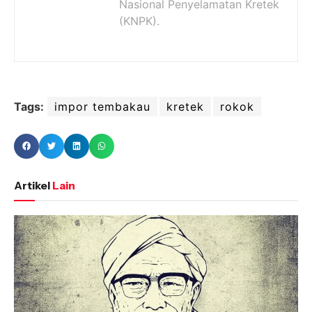
Nasional Penyelamatan Kretek
(KNPK).
Tags:
impor tembakau
kretek
rokok
Artikel
Lain