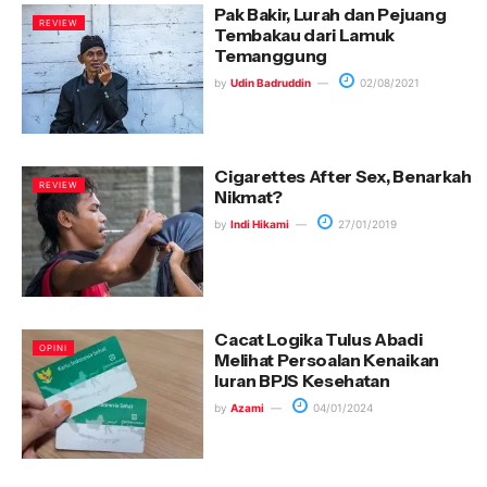
Pak Bakir, Lurah dan Pejuang
REVIEW
Tembakau dari Lamuk
Temanggung
by
Udin Badruddin
02/08/2021
Cigarettes After Sex, Benarkah
REVIEW
Nikmat?
by
Indi Hikami
27/01/2019
Cacat Logika Tulus Abadi
OPINI
Melihat Persoalan Kenaikan
Iuran BPJS Kesehatan
by
Azami
04/01/2024