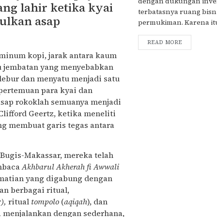
dengan dukungan inves
ang lahir ketika kyai
terbatasnya ruang bisn
ulkan asap
permukiman. Karena itu.
READ MORE
n minum kopi, jarak antara kaum
satu jembatan yang menyebabkan
 lebur dan menyatu menjadi satu
 pertemuan para kyai dan
asap rokoklah semuanya menjadi
lifford Geertz, ketika meneliti
ng membuat garis tegas antara
 Bugis-Makassar, mereka telah
embaca
Akhbarul Akherah fi Awwali
ematian yang digabung dengan
n berbagai ritual,
r),
ritual
tompolo
(
aqiqah
), dan
a menjalankan dengan sederhana,