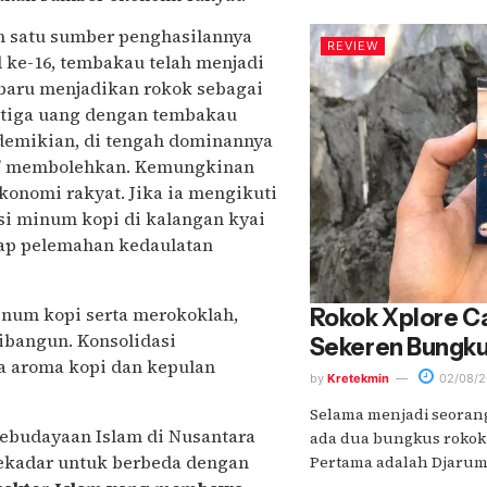
ah satu sumber penghasilannya
REVIEW
 ke-16, tembakau telah menjadi
 baru menjadikan rokok sebagai
li tiga uang dengan tembakau
demikian, di tengah dominannya
ng’ membolehkan. Kemungkinan
konomi rakyat. Jika ia mengikuti
i minum kopi di kalangan kyai
adap pelemahan kedaulatan
minum kopi serta merokoklah,
Rokok Xplore C
dibangun. Konsolidasi
Sekeren Bungk
a aroma kopi dan kepulan
by
Kretekmin
02/08/2
Selama menjadi seoran
 kebudayaan Islam di Nusantara
ada dua bungkus rokok 
sekadar untuk berbeda dengan
Pertama adalah Djarum 76