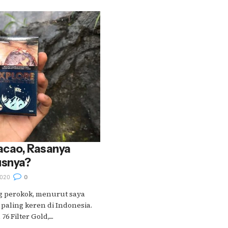
acao, Rasanya
usnya?
020
0
g perokok, menurut saya
paling keren di Indonesia.
 Filter Gold,....