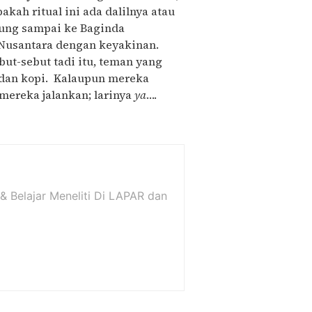
kah ritual ini ada dalilnya atau
bung sampai ke Baginda
 Nusantara dengan keyakinan.
ut-sebut tadi itu, teman yang
 dan kopi. Kalaupun mereka
mereka jalankan; larinya
ya
….
 & Belajar Meneliti Di LAPAR dan