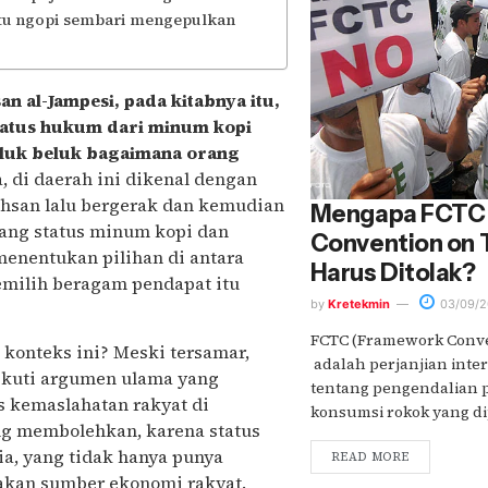
k itu ngopi sembari mengepulkan
 al-Jampesi, pada kitabnya itu,
tatus hukum dari minum kopi
eluk beluk bagaimana orang
, di daerah ini dikenal dengan
Ikhsan lalu bergerak dan kemudian
Mengapa FCTC
ang status minum kopi dan
Convention on 
menentukan pilihan di antara
Harus Ditolak?
milih beragam pendapat itu
by
Kretekmin
03/09/2
FCTC (Framework Conve
 konteks ini? Meski tersamar,
adalah perjanjian inte
gikuti argumen ulama yang
tentang pengendalian p
 kemaslahatan rakyat di
konsumsi rokok yang dip
ng membolehkan, karena status
a, yang tidak hanya punya
READ MORE
akan sumber ekonomi rakyat.