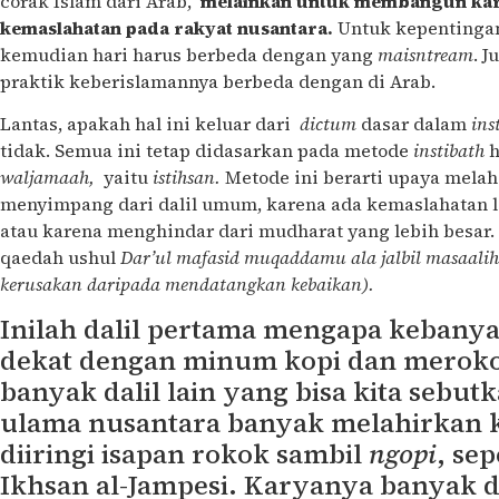
corak Islam dari Arab,
melainkan untuk membangun ka
kemaslahatan pada rakyat nusantara.
Untuk kepentingan i
kemudian hari harus berbeda dengan yang
maisntream
. J
praktik keberislamannya berbeda dengan di Arab.
Lantas, apakah hal ini keluar dari
dictum
dasar dalam
ins
tidak. Semua ini tetap didasarkan pada metode
instibath
h
waljamaah,
yaitu
istihsan.
Metode ini berarti upaya mela
menyimpang dari dalil umum, karena ada kemaslahatan le
atau karena menghindar dari mudharat yang lebih besar. 
qaedah ushul
Dar’ul mafasid muqaddamu ala jalbil masaal
kerusakan daripada mendatangkan kebaikan).
Inilah dalil pertama mengapa kebany
dekat dengan minum kopi dan merokok
banyak dalil lain yang bisa kita sebut
ulama nusantara banyak melahirkan 
diiringi isapan rokok sambil
ngopi
, se
Ikhsan al-Jampesi. Karyanya banyak di