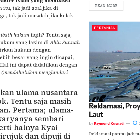
rakter Islam yang membawa
READ MORE
tu, tak jadi soal jika di
uga, tak jadi masalah jika kelak
PERTANIAN
tibath hukum
fiqih? Tentu saja,
ukum yang lazim di
Ahlu Sunnah
hirkan hukum dengan
bih besar yang ingin dicapai,
Hal ini dapat didalilkan dengan
ih (mendahulukan menghindari
akan ulama nusantara
. Tentu saja masih
Reklamasi, Pr
kan. Pertama; ulama-
Laut
karyanya sembari
by
Raymond Kusnadi
2
perti halnya Kyai
Reklamasi pantai jadi m
rujuk dan dipuji di