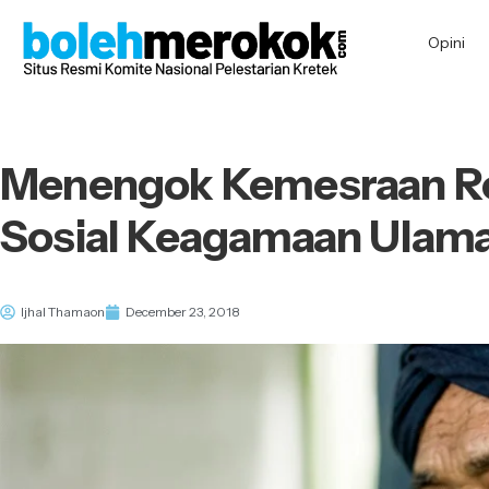
Opini
Menengok Kemesraan R
Sosial Keagamaan Ulama
Ijhal Thamaon
December 23, 2018