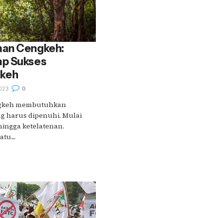
man Cengkeh:
ap Sukses
keh
023
0
ngkeh membutuhkan
g harus dipenuhi. Mulai
hingga ketelatenan.
u....