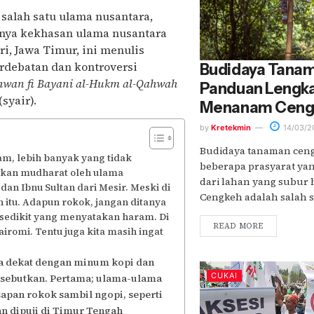
 salah satu ulama nusantara,
nya kekhasan ulama nusantara
, Jawa Timur, ini menulis
erdebatan dan kontroversi
Budidaya Tana
khwan fi Bayani al-Hukm al-Qahwah
Panduan Lengk
(syair).
Menanam Ceng
by
Kretekmin
14/03/2
Budidaya tanaman ce
am, lebih banyak yang tidak
beberapa prasyarat yan
gkan mudharat oleh ulama
dari lahan yang subur 
dan Ibnu Sultan dari Mesir. Meski di
Cengkeh adalah salah sat
 itu. Adapun rokok, jangan ditanya
sedikit yang menyatakan haram. Di
READ MORE
jairomi. Tentu juga kita masih ingat
a dekat dengan minum kopi dan
CUKAI
ta sebutkan. Pertama; ulama-ulama
apan rokok sambil ngopi, seperti
an dipuji di Timur Tengah