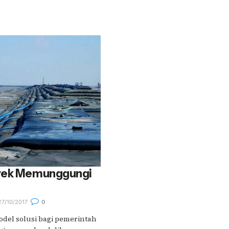
oyek Memunggungi
7/10/2017
0
odel solusi bagi pemerintah