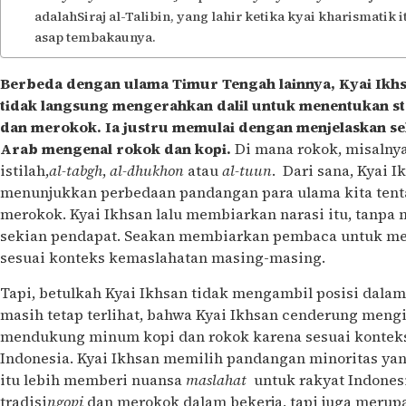
adalahSiraj al-Talibin, yang lahir ketika kyai kharismati
asap tembakaunya.
Berbeda dengan ulama Timur Tengah lainnya, Kyai Ikhsan
tidak langsung mengerahkan dalil untuk menentukan s
dan merokok. Ia justru memulai dengan menjelaskan s
Arab mengenal rokok dan kopi.
Di mana rokok, misalnya
istilah,
al-tabgh
,
al-dhukhon
atau
al-tuun
. Dari sana, Kyai 
menunjukkan perbedaan pandangan para ulama kita tent
merokok. Kyai Ikhsan lalu membiarkan narasi itu, tanpa 
sekian pendapat. Seakan membiarkan pembaca untuk me
sesuai konteks kemaslahatan masing-masing.
Tapi, betulkah Kyai Ikhsan tidak mengambil posisi dalam
masih tetap terlihat, bahwa Kyai Ikhsan cenderung men
mendukung minum kopi dan rokok karena sesuai konteks
Indonesia. Kyai Ikhsan memilih pandangan minoritas ya
itu lebih memberi nuansa
maslahat
untuk rakyat Indonesi
tradisi
ngopi
dan merokok dalam bekerja, tapi juga merup