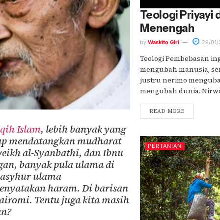
Teologi Priyayi 
Menengah
by
Waskito Giri
29/01/
Teologi Pembebasan in
mengubah manusia, sem
justru nerimo menguba
mengubah dunia. Nirwan
READ MORE
iqih Islam
, lebih banyak yang
gap mendatangkan mudharat
PERTANIAN
eikh al-Syanbathi, dan Ibnu
ngan, banyak pula ulama di
 Masyhur ulama
enyatakan haram. Di barisan
jairomi. Tentu juga kita masih
an?