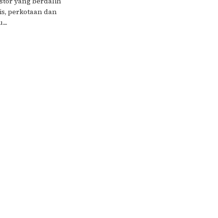
tor yang berdalih
is, perkotaan dan
...