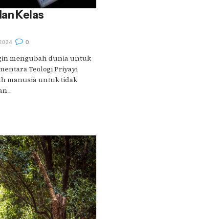
dan Kelas
2024
0
gin mengubah dunia untuk
entara Teologi Priyayi
h manusia untuk tidak
....