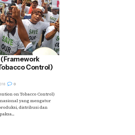
 (Framework
Tobacco Control)
018
0
ntion on Tobacco Control)
rnasional yang mengatur
roduksi, distribusi dan
aksa....