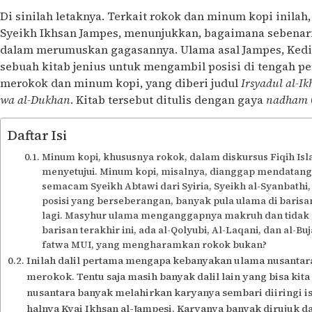
Di sinilah letaknya. Terkait rokok dan minum kopi inilah,
Syeikh Ikhsan Jampes, menunjukkan, bagaimana sebenar
dalam merumuskan gagasannya. Ulama asal Jampes, Kediri
sebuah kitab jenius untuk mengambil posisi di tengah p
merokok dan minum kopi, yang diberi judul
Irsyadul al-I
wa al-Dukhan
. Kitab tersebut ditulis dengan gaya
nadham
Daftar Isi
Minum kopi, khususnya rokok, dalam diskursus Fiqih Isl
menyetujui. Minum kopi, misalnya, dianggap mendatan
semacam Syeikh Abtawi dari Syiria, Syeikh al-Syanbathi, 
posisi yang berseberangan, banyak pula ulama di barisan
lagi. Masyhur ulama menganggapnya makruh dan tidak 
barisan terakhir ini, ada al-Qolyubi, Al-Laqani, dan al-Bu
fatwa MUI, yang mengharamkan rokok bukan?
Inilah dalil pertama mengapa kebanyakan ulama nusantar
merokok. Tentu saja masih banyak dalil lain yang bisa ki
nusantara banyak melahirkan karyanya sembari diiringi is
halnya Kyai Ikhsan al-Jampesi. Karyanya banyak dirujuk d