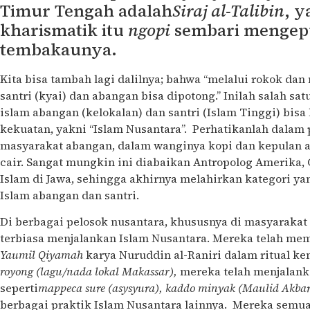
Timur Tengah adalah
Siraj al-Talibin
, y
kharismatik itu
ngopi
sembari mengep
tembakaunya.
Kita bisa tambah lagi dalilnya; bahwa “melalui rokok da
santri (kyai) dan abangan bisa dipotong.” Inilah salah 
islam abangan (kelokalan) dan santri (Islam Tinggi) bisa
kekuatan, yakni “Islam Nusantara”. Perhatikanlah dalam
masyarakat abangan, dalam wanginya kopi dan kepulan 
cair. Sangat mungkin ini diabaikan Antropolog Amerika, C
Islam di Jawa, sehingga akhirnya melahirkan kategori ya
Islam abangan dan santri.
Di berbagai pelosok nusantara, khususnya di masyarakat
terbiasa menjalankan Islam Nusantara. Mereka telah m
Yaumil Qiyamah
karya Nuruddin al-Raniri dalam ritual k
royong (lagu/nada lokal Makassar),
mereka telah menjalanka
seperti
mappeca sure (asysyura), kaddo minyak (Maulid Akba
berbagai praktik Islam Nusantara lainnya. Mereka semu