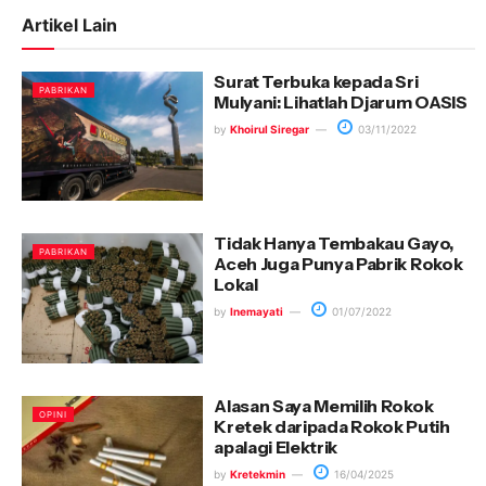
Artikel Lain
Surat Terbuka kepada Sri
PABRIKAN
Mulyani: Lihatlah Djarum OASIS
by
Khoirul Siregar
03/11/2022
Tidak Hanya Tembakau Gayo,
PABRIKAN
Aceh Juga Punya Pabrik Rokok
Lokal
by
Inemayati
01/07/2022
Alasan Saya Memilih Rokok
OPINI
Kretek daripada Rokok Putih
apalagi Elektrik
by
Kretekmin
16/04/2025