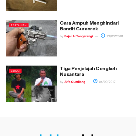
Cara Ampuh Menghindari
PERTANIAN
Bandit Curanrek
by
Fajar Al Tangerangi
13/03/2018
Tiga Penjelajah Cengkeh
CUKAI
Nusantara
by
Alfa Gumilang
04/09/2017