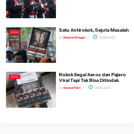
Satu Antirokok, Sejuta Masalah
OPINI
by
Khoirul Siregar
03/06/2022
Rokok Ilegal Aerox dan Pajero
OPINI
Viral Tapi Tak Bisa Ditindak
by
Kanzul Fikri
14/05/2023