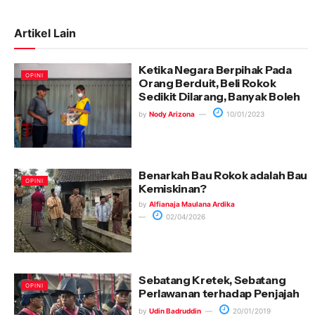
Artikel Lain
Ketika Negara Berpihak Pada
OPINI
Orang Berduit, Beli Rokok
Sedikit Dilarang, Banyak Boleh
by
Nody Arizona
10/01/2023
Benarkah Bau Rokok adalah Bau
OPINI
Kemiskinan?
by
Alfianaja Maulana Ardika
02/04/2026
Sebatang Kretek, Sebatang
OPINI
Perlawanan terhadap Penjajah
by
Udin Badruddin
20/01/2019