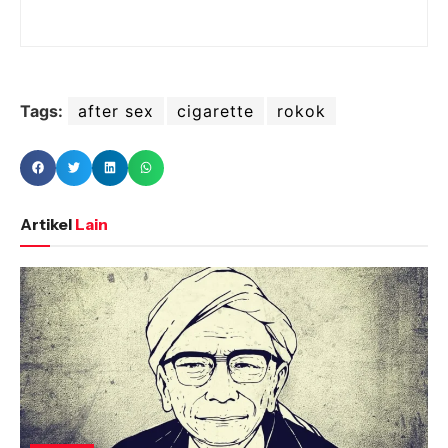
Tags:
after sex
cigarette
rokok
Artikel
Lain