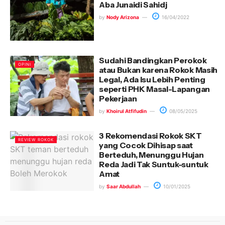
Aba Junaidi Sahidj
by
Nody Arizona
16/04/2022
Sudahi Bandingkan Perokok
OPINI
atau Bukan karena Rokok Masih
Legal, Ada Isu Lebih Penting
seperti PHK Masal-Lapangan
Pekerjaan
by
Khoirul Atfifudin
08/05/2025
3 Rekomendasi Rokok SKT
REVIEW ROKOK
yang Cocok Dihisap saat
Berteduh, Menunggu Hujan
Reda Jadi Tak Suntuk-suntuk
Amat
by
Saar Abdullah
10/01/2025