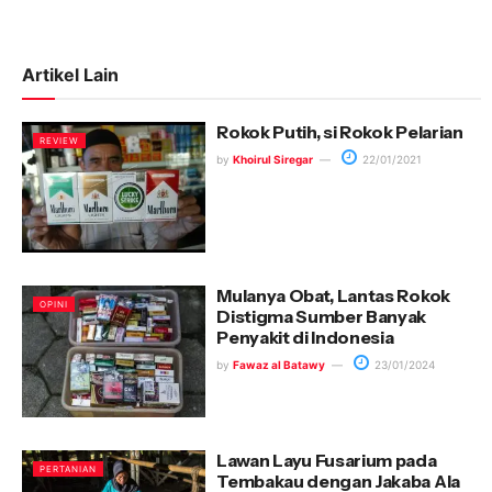
Artikel Lain
Rokok Putih, si Rokok Pelarian
REVIEW
by
Khoirul Siregar
22/01/2021
Mulanya Obat, Lantas Rokok
OPINI
Distigma Sumber Banyak
Penyakit di Indonesia
by
Fawaz al Batawy
23/01/2024
Lawan Layu Fusarium pada
PERTANIAN
Tembakau dengan Jakaba Ala