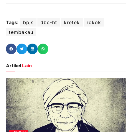
Tags:
bpjs
dbc-ht
kretek
rokok
tembakau
Artikel
Lain