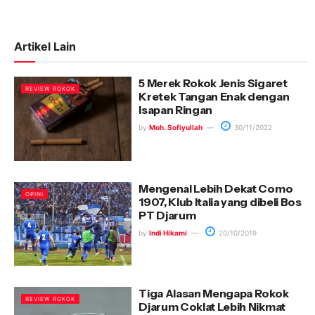
Artikel Lain
5 Merek Rokok Jenis Sigaret
REVIEW ROKOK
Kretek Tangan Enak dengan
Isapan Ringan
by
Moh. Sofiyullah
30/11/2022
Mengenal Lebih Dekat Como
OPINI
1907, Klub Italia yang dibeli Bos
PT Djarum
by
Indi Hikami
20/10/2019
Tiga Alasan Mengapa Rokok
REVIEW ROKOK
Djarum Coklat Lebih Nikmat