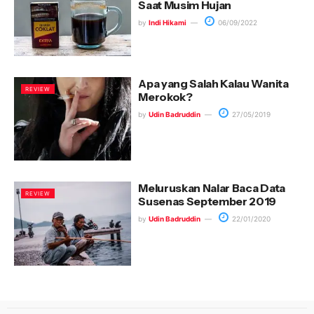
Saat Musim Hujan
by
Indi Hikami
06/09/2022
Apa yang Salah Kalau Wanita
REVIEW
Merokok?
by
Udin Badruddin
27/05/2019
Meluruskan Nalar Baca Data
REVIEW
Susenas September 2019
by
Udin Badruddin
22/01/2020