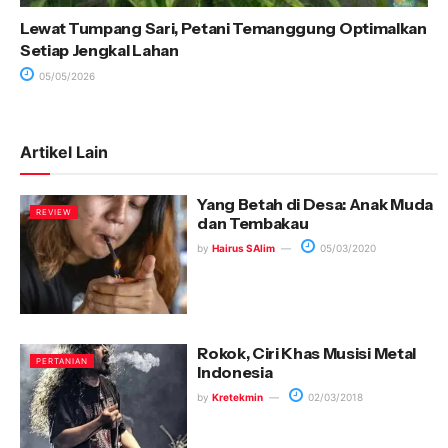
Lewat Tumpang Sari, Petani Temanggung Optimalkan
Setiap Jengkal Lahan
05/05/2026
Artikel Lain
Yang Betah di Desa: Anak Muda
REVIEW
dan Tembakau
by
Hairus SAlim
05/03/2020
Rokok, Ciri Khas Musisi Metal
PERTANIAN
Indonesia
by
Kretekmin
02/03/2018