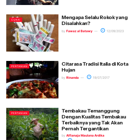
Mengapa Selalu Rokok yang
CUKAI
Disalahkan?
by
Fawaz al Batawy
12/09/2023
Citarasa Tradisi Italia di Kota
PERTANIAN
Hujan
by
Rinanda
19/07/2017
Tembakau Temanggung
PERTANIAN
Dengan Kualitas Tembakau
Terbaiknya yang Tak Akan
Pernah Tergantikan
by
Alfianaja Maulana Ardika