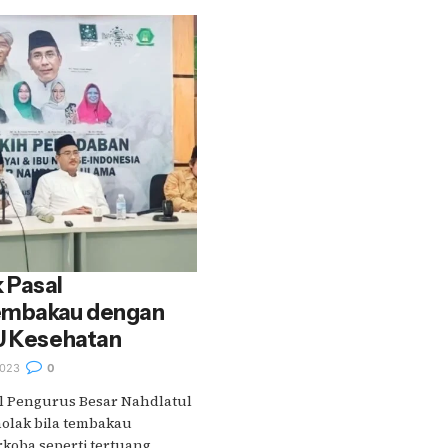
 Pasal
Tembakau dengan
UU Kesehatan
023
0
l Pengurus Besar Nahdlatul
lak bila tembakau
koba seperti tertuang