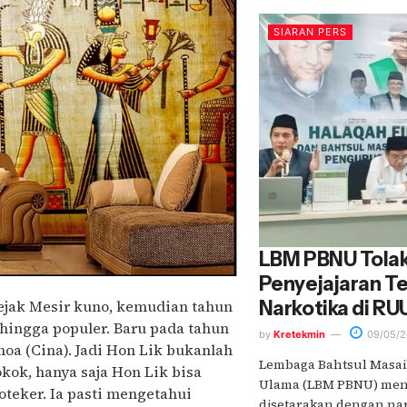
SIARAN PERS
LBM PBNU Tolak
Penyejajaran 
sejak Mesir kuno, kemudian tahun
Narkotika di R
hingga populer. Baru pada tahun
by
Kretekmin
09/05/2
oa (Cina). Jadi Hon Lik bukanlah
Lembaga Bahtsul Masai
kok, hanya saja Hon Lik bisa
Ulama (LBM PBNU) meno
oteker. Ia pasti mengetahui
disetarakan dengan nar