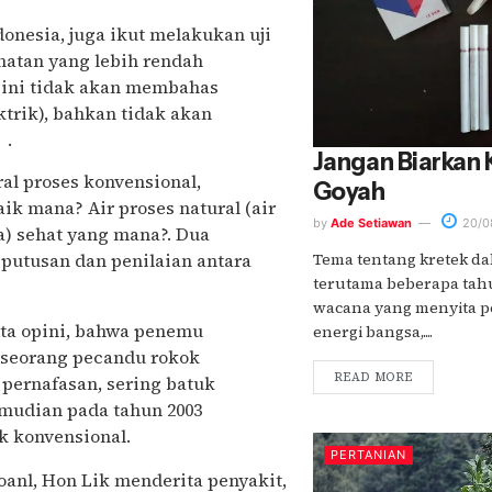
onesia, juga ikut melakukan uji
hatan yang lebih rendah
sini tidak akan membahas
ktrik), bahkan tidak akan
 .
Jangan Biarkan
l proses konvensional,
Goyah
ik mana? Air proses natural (air
by
Ade Setiawan
20/0
a) sehat yang mana?. Dua
Tema tentang kretek da
putusan dan penilaian antara
terutama beberapa tah
wacana yang menyita pe
ta opini, bahwa penemu
energi bangsa,....
k seorang pecandu rokok
READ MORE
 pernafasan, sering batuk
emudian pada tahun 2003
k konvensional.
PERTANIAN
anl, Hon Lik menderita penyakit,