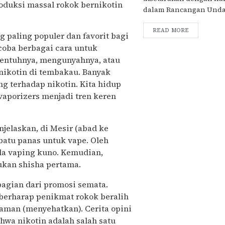
oduksi massal rokok bernikotin
dalam Rancangan Undan
READ MORE
 paling populer dan favorit bagi
coba berbagai cara untuk
ntuhnya, mengunyahnya, atau
nikotin di tembakau. Banyak
g terhadap nikotin. Kita hidup
vaporizers menjadi tren keren
jelaskan, di Mesir (abad ke
atu panas untuk vape. Oleh
ula vaping kuno. Kemudian,
mukan shisha pertama.
bagian dari promosi semata.
berharap penikmat rokok beralih
 aman (menyehatkan). Cerita opini
wa nikotin adalah salah satu