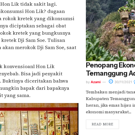
Hon Lik tidak sakit lagi.
dikonsumsi Hon Lik? dugaan
ka rokok kretek yang dikonsumsi
anya diciptakan sebagai obat
a rokok kretek yang bungkusnya
 kretek Dji Sam Soe. Tulisan
a akan merokok Dji Sam Soe, saat
Penopang Ekon
k konvensioanl Hon Lik
Temanggung Ad
enyebab. Bisa jadi penyakit
. Buktinya diceritakan bahwa
by
Azami
30/11/2021
mungkin bapak dari bapaknya
Tembakau menjadi ta
it yang sama.
Kabupaten Temanggung
heran, jika emas hijau 
ekonomi masyarakat....
READ MORE