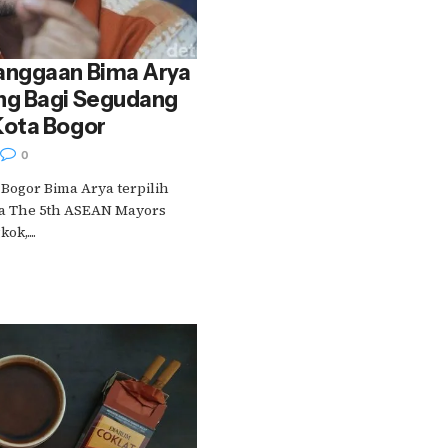
anggaan Bima Arya
ng Bagi Segudang
Kota Bogor
0
 Bogor Bima Arya terpilih
a The 5th ASEAN Mayors
k,....