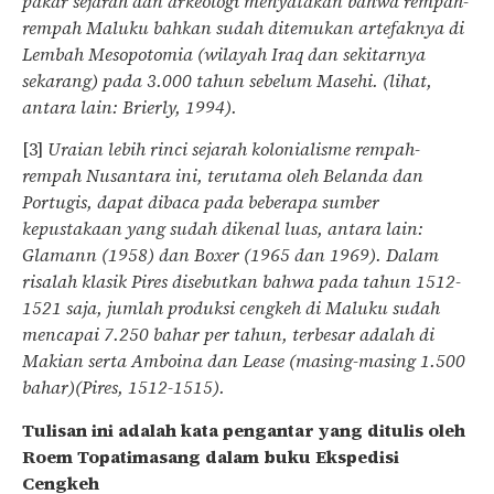
pakar sejarah dan arkeologi menyatakan bahwa rempah-
rempah Maluku bahkan sudah ditemukan artefaknya di
Lembah Mesopotomia (wilayah Iraq dan sekitarnya
sekarang) pada 3.000 tahun sebelum Masehi. (lihat,
antara lain: Brierly, 1994).
[3]
Uraian lebih rinci sejarah kolonialisme rempah-
rempah Nusantara ini, terutama oleh Belanda dan
Portugis, dapat dibaca pada beberapa sumber
kepustakaan yang sudah dikenal luas, antara lain:
Glamann (1958) dan Boxer (1965 dan 1969). Dalam
risalah klasik Pires disebutkan bahwa pada tahun 1512-
1521 saja, jumlah produksi cengkeh di Maluku sudah
mencapai 7.250 bahar per tahun, terbesar adalah di
Makian serta Amboina dan Lease (masing-masing 1.500
bahar)(Pires, 1512-1515).
Tulisan ini adalah kata pengantar yang ditulis oleh
Roem Topatimasang dalam buku Ekspedisi
Cengkeh