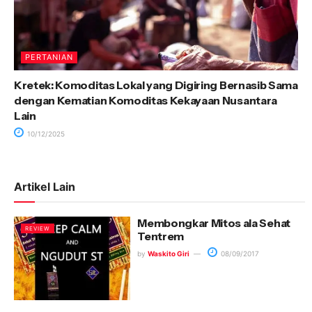
PERTANIAN
Kretek: Komoditas Lokal yang Digiring Bernasib Sama
dengan Kematian Komoditas Kekayaan Nusantara
Lain
10/12/2025
Artikel Lain
Membongkar Mitos ala Sehat
REVIEW
Tentrem
by
Waskito Giri
08/09/2017