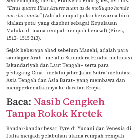
Semenanjung Iberia, Fransisco Rodriguez, tertulis:
“Estas quatro Ilhas Azures suam as de molluquo homde
nace ho crauzo”
(Adalah empat pulau berwarna biru
[dalam peta] yang disebut sebagai Kepulauan
Maluku di mana rempah-rempah berasal) (Pires,
1512- 1515:213).
Sejak beberapa abad sebelum Masehi, adalah para
saudagar Arab –melalui Samudera Hindia melintasi
Iskandariyah dan Laut Tengah– serta para
pedagang Cina –melalui jalur ‘Jalan Sutra’ melintasi
Asia Tengah dan Asia Barat– yang membawa dan
memperkenalkannya ke daratan Eropa.
Baca:
Nasib Cengkeh
Tanpa Rokok Kretek
Bandar-bandar besar Tyre di Yunani dan Venesia di
Italia menjadi pelabuhan utama rempah-rempah