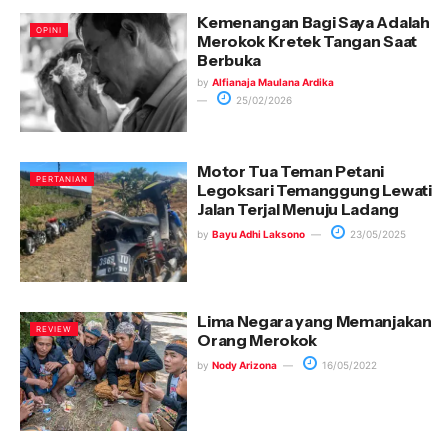
Kemenangan Bagi Saya Adalah
OPINI
Merokok Kretek Tangan Saat
Berbuka
by
Alfianaja Maulana Ardika
25/02/2026
Motor Tua Teman Petani
PERTANIAN
Legoksari Temanggung Lewati
Jalan Terjal Menuju Ladang
by
Bayu Adhi Laksono
23/05/2025
Lima Negara yang Memanjakan
REVIEW
Orang Merokok
by
Nody Arizona
16/05/2022