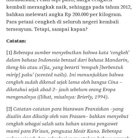
kembali merangkak naik, sehingga pada tahun 2012,
bahkan melewati angka Rp 200.000 per kilogram.
Para petani cengkeh di seluruh negeri kembali
tersenyum. Tetapi, sampai kapan?
Catatan:
[1]
Beberapa sumber menyebutkan bahwa kata ‘cengkeh’
dalam bahasa Indonesia berasal dari bahasa Mandarin,
tkeng-his atau xi’jia, yang berarti ‘rempah [berbentuk
mirip] paku’ (scented nails). Ini menunjukkan bahwa
cengkeh sudah dikenal sejak lama oleh bangsa Cina –
diketahui sejak abad-2– jauh sebelum orang Eropa
mengenalnya ((lihat, misalnya: Brierly, 1994).
[2]
Catatan-catatan para biarawan Fransiskan –yang
disalin dan dikutip oleh van Frassen– bahkan menyebut
cengkeh sebagai salah satu bahan utama pengawet
mumi para Fir’aun, penguasa Mesir Kuno. Beberapa