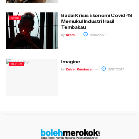
Badai Krisis Ekonomi Covid-19
OPINI
Memukul Industri Hasil
Tembakau
by
Azami
18/04/2020
Imagine
REVIEW
by
Zulvan Kurniawan
19/07/2017