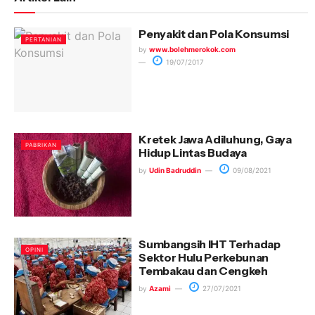
Penyakit dan Pola Konsumsi
PERTANIAN
by
www.bolehmerokok.com
19/07/2017
Kretek Jawa Adiluhung, Gaya
PABRIKAN
Hidup Lintas Budaya
by
Udin Badruddin
09/08/2021
Sumbangsih IHT Terhadap
OPINI
Sektor Hulu Perkebunan
Tembakau dan Cengkeh
by
Azami
27/07/2021