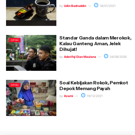
by
Udin Badruddin
18/01/2021
Standar Ganda dalam Merokok,
OPINI
Kalau Ganteng Aman, Jelek
Dihujat!
by
Aderifqi Dian Maulana
04/08/2026
Soal Kebijakan Rokok, Pemkot
OPINI
Depok Memang Payah
by
Azami
19/12/2021