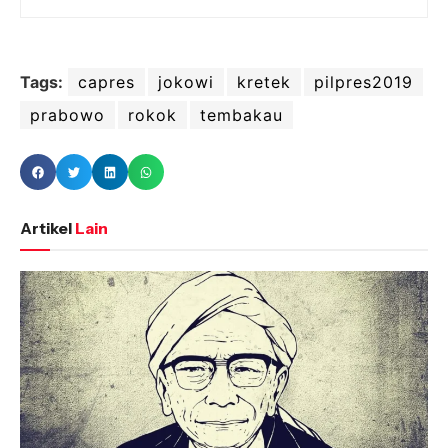
Tags:
capres
jokowi
kretek
pilpres2019
prabowo
rokok
tembakau
Artikel
Lain