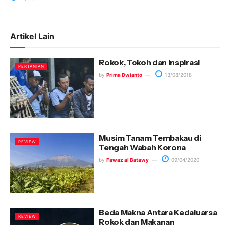
Artikel Lain
Rokok, Tokoh dan Inspirasi
PERTANIAN
by
Prima Dwianto
13/08/2018
Musim Tanam Tembakau di
REVIEW
Tengah Wabah Korona
by
Fawaz al Batawy
09/04/2020
Beda Makna Antara Kedaluarsa
REVIEW
Rokok dan Makanan