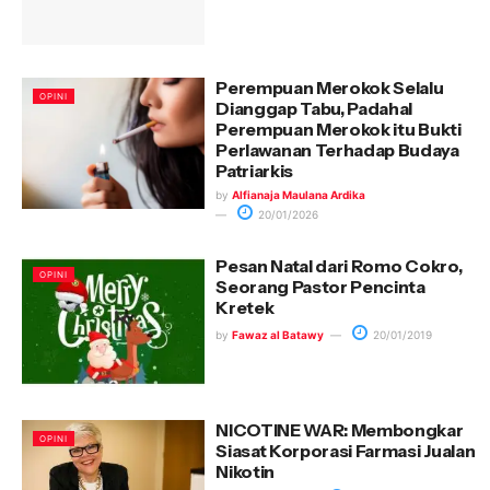
Perempuan Merokok Selalu
OPINI
Dianggap Tabu, Padahal
Perempuan Merokok itu Bukti
Perlawanan Terhadap Budaya
Patriarkis
by
Alfianaja Maulana Ardika
20/01/2026
Pesan Natal dari Romo Cokro,
OPINI
Seorang Pastor Pencinta
Kretek
by
Fawaz al Batawy
20/01/2019
NICOTINE WAR: Membongkar
OPINI
Siasat Korporasi Farmasi Jualan
Nikotin