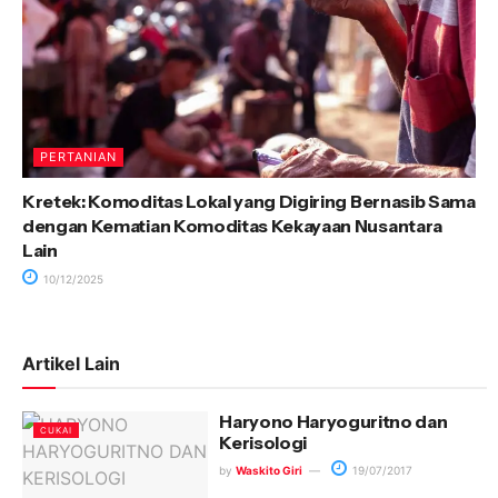
PERTANIAN
Kretek: Komoditas Lokal yang Digiring Bernasib Sama
dengan Kematian Komoditas Kekayaan Nusantara
Lain
10/12/2025
Artikel Lain
Haryono Haryoguritno dan
CUKAI
Kerisologi
by
Waskito Giri
19/07/2017