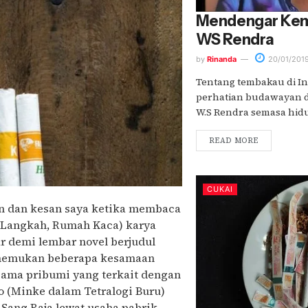
Mendengar Kem
WS Rendra
by
Rinanda
20/01/201
Tentang tembakau di I
perhatian budawayan d
W.S Rendra semasa hidup. 
READ MORE
CUKAI
an dan kesan saya ketika membaca
k Langkah, Rumah Kaca) karya
 demi lembar novel berjudul
menemukan beberapa kesamaan
sama pribumi yang terkait dengan
o (Minke dalam Tetralogi Buru)
m Sang Raja lewat usaha pabrik