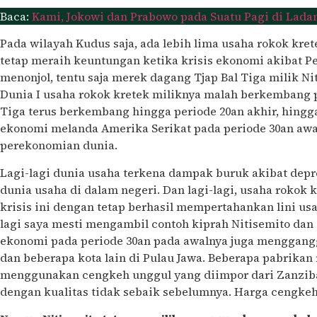
Baca:
Kami, Jokowi dan Prabowo pada Suatu Pagi di Lad
Pada wilayah Kudus saja, ada lebih lima usaha rokok kr
tetap meraih keuntungan ketika krisis ekonomi akibat Per
menonjol, tentu saja merek dagang Tjap Bal Tiga milik N
Dunia I usaha rokok kretek miliknya malah berkembang p
Tiga terus berkembang hingga periode 20an akhir, hing
ekonomi melanda Amerika Serikat pada periode 30an aw
perekonomian dunia.
Lagi-lagi dunia usaha terkena dampak buruk akibat depre
dunia usaha di dalam negeri. Dan lagi-lagi, usaha rokok 
krisis ini dengan tetap berhasil mempertahankan lini usah
lagi saya mesti mengambil contoh kiprah Nitisemito dan 
ekonomi pada periode 30an pada awalnya juga menggangg
dan beberapa kota lain di Pulau Jawa. Beberapa pabrika
menggunakan cengkeh unggul yang diimpor dari Zanzib
dengan kualitas tidak sebaik sebelumnya. Harga cengkeh 