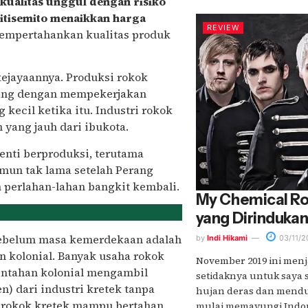
ualitas unggul dengan risiko
Nitisemito menaikkan harga
REVIEW
empertahankan kualitas produk
kejayaannya. Produksi rokok
atang dengan mempekerjakan
 kecil ketika itu. Industri rokok
 yang jauh dari ibukota.
enti berproduksi, terutama
amun tak lama setelah Perang
n perlahan-lahan bangkit kembali.
My Chemical R
yang Dirinduka
 sebelum masa kemerdekaan adalah
by
Indi Hikami
03/11/2
n kolonial. Banyak usaha rokok
November 2019 ini menj
rintahan kolonial mengambil
setidaknya untuk saya 
n) dari industri kretek tanpa
hujan deras dan mend
 rokok kretek mampu bertahan.
mulai memayungi Indone