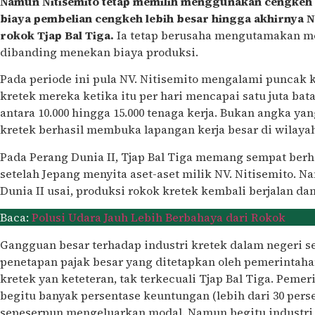
Namun Nitisemito tetap memilih menggunakan cengkeh k
biaya pembelian cengkeh lebih besar hingga akhirnya 
rokok Tjap Bal Tiga.
Ia tetap berusaha mengutamakan m
dibanding menekan biaya produksi.
Pada periode ini pula NV. Nitisemito mengalami puncak 
kretek mereka ketika itu per hari mencapai satu juta b
antara 10.000 hingga 15.000 tenaga kerja. Bukan angka yang
kretek berhasil membuka lapangan kerja besar di wilayah
Pada Perang Dunia II, Tjap Bal Tiga memang sempat berh
setelah Jepang menyita aset-aset milik NV. Nitisemito. N
Dunia II usai, produksi rokok kretek kembali berjalan da
Baca:
Polusi Udara Jauh Lebih Berbahaya dari Rokok
Gangguan besar terhadap industri kretek dalam negeri
penetapan pajak besar yang ditetapkan oleh pemerintaha
kretek yan keteteran, tak terkecuali Tjap Bal Tiga. Peme
begitu banyak persentase keuntungan (lebih dari 30 perse
sepeserpun mengeluarkan modal. Namun begitu industri