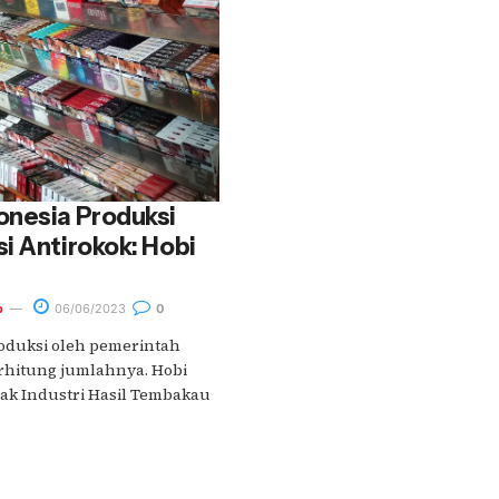
onesia Produksi
i Antirokok: Hobi
o
06/06/2023
0
roduksi oleh pemerintah
erhitung jumlahnya. Hobi
jak Industri Hasil Tembakau