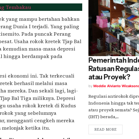
ang Tembakau
etek yang mampu bertahan bahkan
ang Dunia I terjadi. Yang paling
itisemito. Pada puncak Perang
esat. Usaha rokok kretek Tjap Bal
ga kemudian masa-masa depresi
al hingga berdampak pada
Pemerintah Ind
Ratusan Regulas
si ekonomi ini. Tak terkecuali
atau Proyek?
kretek berhasil melalui masa
by
Moddie Alvianto Wicakson
a mereka. Dan sekali lagi, lagi-
Regulasi antirokok dip
Tjap Bal Tiga miliknya. Depresi
Indonesia hingga tak t
u usaha rokok kretek di Kudus
atau proyek semata? Se
n rokok yang sebelumnya
(IHT) berada,....
ar, mengganti cengkeh mereka
melonjak ketika itu.
READ MORE