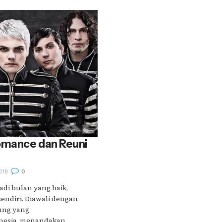
omance dan Reuni
n
019
0
adi bulan yang baik,
sendiri. Diawali dengan
ung yang
sia, menandakan....