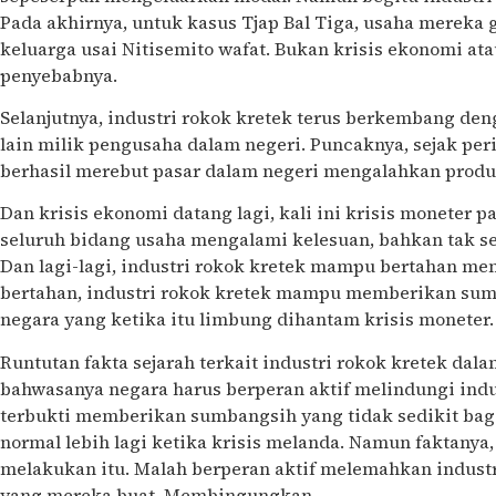
Pada akhirnya, untuk kasus Tjap Bal Tiga, usaha mereka 
keluarga usai Nitisemito wafat. Bukan krisis ekonomi at
penyebabnya.
Selanjutnya, industri rokok kretek terus berkembang de
lain milik pengusaha dalam negeri. Puncaknya, sejak per
berhasil merebut pasar dalam negeri mengalahkan produ
Dan krisis ekonomi datang lagi, kali ini krisis moneter 
seluruh bidang usaha mengalami kelesuan, bahkan tak sed
Dan lagi-lagi, industri rokok kretek mampu bertahan me
bertahan, industri rokok kretek mampu memberikan sum
negara yang ketika itu limbung dihantam krisis moneter.
Runtutan fakta sejarah terkait industri rokok kretek da
bahwasanya negara harus berperan aktif melindungi indu
terbukti memberikan sumbangsih yang tidak sedikit bagi
normal lebih lagi ketika krisis melanda. Namun faktanya
melakukan itu. Malah berperan aktif melemahkan industr
yang mereka buat. Membingungkan.