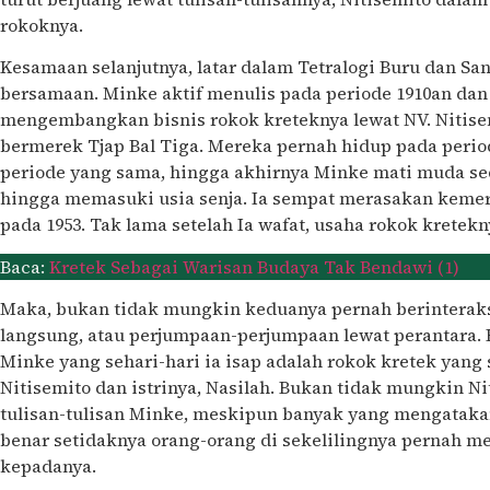
rokoknya.
Kesamaan selanjutnya, latar dalam Tetralogi Buru dan Sa
bersamaan. Minke aktif menulis pada periode 1910an dan 
mengembangkan bisnis rokok kreteknya lewat NV. Nitis
bermerek Tjap Bal Tiga. Mereka pernah hidup pada perio
periode yang sama, hingga akhirnya Minke mati muda se
hingga memasuki usia senja. Ia sempat merasakan keme
pada 1953. Tak lama setelah Ia wafat, usaha rokok kretekn
Baca:
Kretek Sebagai Warisan Budaya Tak Bendawi (1)
Maka, bukan tidak mungkin keduanya pernah berinteraksi
langsung, atau perjumpaan-perjumpaan lewat perantara. Bi
Minke yang sehari-hari ia isap adalah rokok kretek yang 
Nitisemito dan istrinya, Nasilah. Bukan tidak mungkin 
tulisan-tulisan Minke, meskipun banyak yang mengatakan 
benar setidaknya orang-orang di sekelilingnya pernah me
kepadanya.