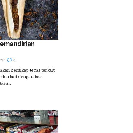
Kemandirian
020
0
 akan bersikap tegas terkait
i berkait dengan isu
ya....