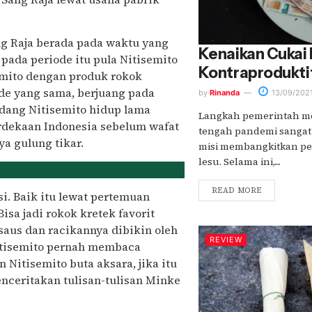
ng Raja berada pada waktu yang
Kenaikan Cukai
pada periode itu pula Nitisemito
Kontraprodukti
emito dengan produk rokok
de yang sama, berjuang pada
by
Rinanda
13/09/202
dang Nitisemito hidup lama
Langkah pemerintah men
rdekaan Indonesia sebelum wafat
tengah pandemi sangat
ya gulung tikar.
misi membangkitkan p
lesu. Selama ini,....
READ MORE
. Baik itu lewat pertemuan
sa jadi rokok kretek favorit
saus dan racikannya dibikin oleh
REVIEW
Nitisemito pernah membaca
Nitisemito buta aksara, jika itu
nceritakan tulisan-tulisan Minke