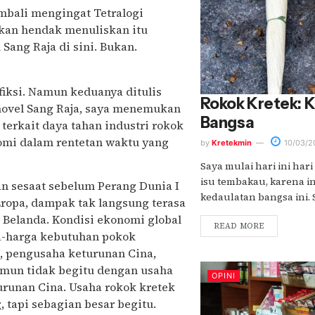
mbali mengingat Tetralogi
kan hendak menuliskan itu
Sang Raja di sini. Bukan.
 fiksi. Namun keduanya ditulis
Rokok Kretek: 
 novel Sang Raja, saya menemukan
Bangsa
erkait daya tahan industri rokok
omi dalam rentetan waktu yang
by
Kretekmin
10/03/2
Saya mulai hari ini hari
isu tembakau, karena in
an sesaat sebelum Perang Dunia I
kedaulatan bangsa ini. Sa
ropa, dampak tak langsung terasa
 Belanda. Kondisi ekonomi global
READ MORE
ga-harga kebutuhan pokok
l, pengusaha keturunan Cina,
amun tidak begitu dengan usaha
OPINI
urunan Cina. Usaha rokok kretek
 tapi sebagian besar begitu.