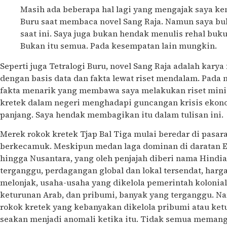
Masih ada beberapa hal lagi yang mengajak saya ke
Buru saat membaca novel Sang Raja. Namun saya bu
saat ini. Saya juga bukan hendak menulis rehal buku 
Bukan itu semua. Pada kesempatan lain mungkin.
Seperti juga Tetralogi Buru, novel Sang Raja adalah karya
dengan basis data dan fakta lewat riset mendalam. Pada
fakta menarik yang membawa saya melakukan riset mini t
kretek dalam negeri menghadapi guncangan krisis ekon
panjang. Saya hendak membagikan itu dalam tulisan ini.
Merek rokok kretek Tjap Bal Tiga mulai beredar di pasar
berkecamuk. Meskipun medan laga dominan di daratan E
hingga Nusantara, yang oleh penjajah diberi nama Hindia
terganggu, perdagangan global dan lokal tersendat, har
melonjak, usaha-usaha yang dikelola pemerintah kolonia
keturunan Arab, dan pribumi, banyak yang terganggu. N
rokok kretek yang kebanyakan dikelola pribumi atau ket
seakan menjadi anomali ketika itu. Tidak semua memang,