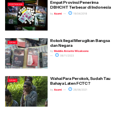
Empat Provinsi Penerima
PERTANIAN
DBHCHT Terbesar di Indonesia
by
Azami
19/04/2018
Rokok Ilegal Merugikan Bangsa
OPINI
dan Negara
by
Moddie Alvianto Wicaksono
08/11/2023
Wahai Para Perokok, Sudah Tau
OPINI
Bahaya Laten FCTC?
by
Azami
26/06/2021