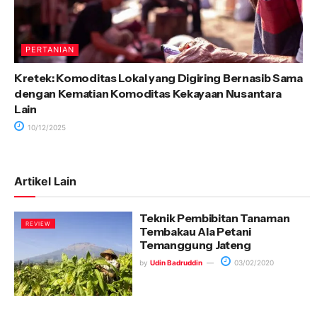
PERTANIAN
Kretek: Komoditas Lokal yang Digiring Bernasib Sama
dengan Kematian Komoditas Kekayaan Nusantara
Lain
10/12/2025
Artikel Lain
Teknik Pembibitan Tanaman
REVIEW
Tembakau Ala Petani
Temanggung Jateng
by
Udin Badruddin
03/02/2020