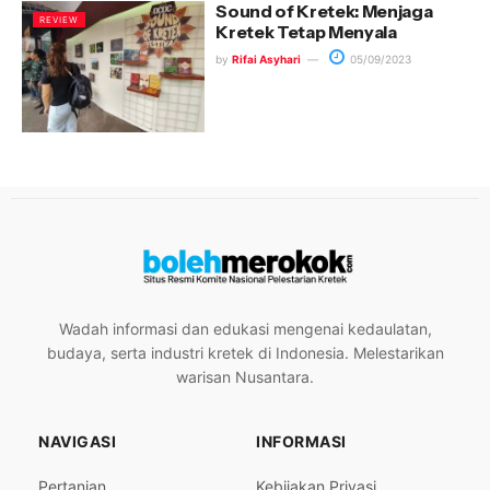
Sound of Kretek: Menjaga
REVIEW
Kretek Tetap Menyala
by
Rifai Asyhari
05/09/2023
Wadah informasi dan edukasi mengenai kedaulatan,
budaya, serta industri kretek di Indonesia. Melestarikan
warisan Nusantara.
NAVIGASI
INFORMASI
Pertanian
Kebijakan Privasi