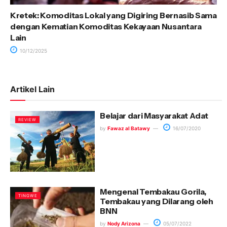
Kretek: Komoditas Lokal yang Digiring Bernasib Sama
dengan Kematian Komoditas Kekayaan Nusantara
Lain
10/12/2025
Artikel Lain
Belajar dari Masyarakat Adat
REVIEW
by
Fawaz al Batawy
16/07/2020
Mengenal Tembakau Gorila,
TINGWE
Tembakau yang Dilarang oleh
BNN
by
Nody Arizona
05/07/2022