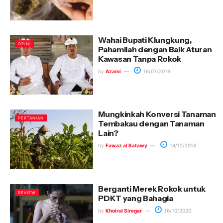
Wahai Bupati Klungkung,
OPINI
Pahamilah dengan Baik Aturan
Kawasan Tanpa Rokok
by
Azami
16/07/2019
Mungkinkah Konversi Tanaman
PERTANIAN
Tembakau dengan Tanaman
Lain?
by
Fawaz al Batawy
14/12/2018
Berganti Merek Rokok untuk
REVIEW
PDKT yang Bahagia
by
Khoirul Siregar
16/10/2020