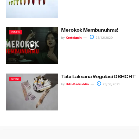
Merokok Membunuhmu!
VIDEO
by
Kretekmin
23/12/2020
Tata Laksana Regulasi DBHCHT
OPINI
by
Udin Badruddin
23/08/2021