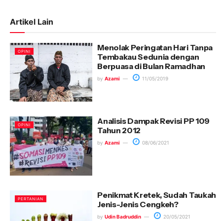
Artikel Lain
Menolak Peringatan Hari Tanpa
OPINI
Tembakau Sedunia dengan
Berpuasa di Bulan Ramadhan
by
Azami
11/05/2019
Analisis Dampak Revisi PP 109
OPINI
Tahun 2012
by
Azami
08/06/2021
Penikmat Kretek, Sudah Taukah
PERTANIAN
Jenis-Jenis Cengkeh?
by
Udin Badruddin
20/05/2021