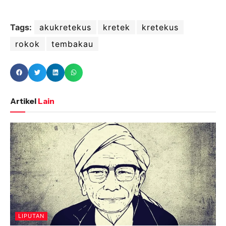
Tags:
akukretekus
kretek
kretekus
rokok
tembakau
Artikel
Lain
LIPUTAN