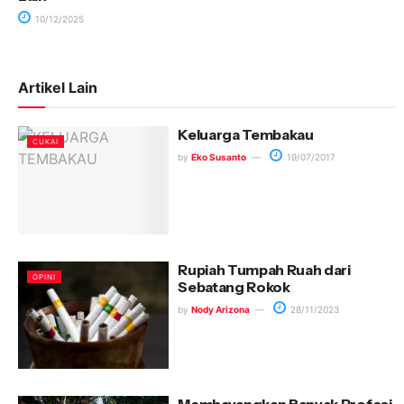
10/12/2025
Artikel Lain
Keluarga Tembakau
CUKAI
by
Eko Susanto
19/07/2017
Rupiah Tumpah Ruah dari
OPINI
Sebatang Rokok
by
Nody Arizona
28/11/2023