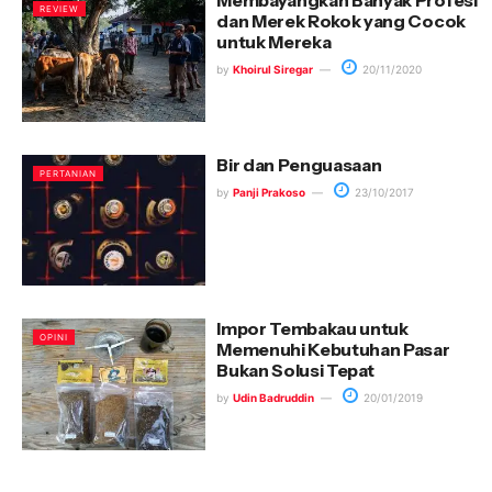
Membayangkan Banyak Profesi
REVIEW
dan Merek Rokok yang Cocok
untuk Mereka
by
Khoirul Siregar
20/11/2020
Bir dan Penguasaan
PERTANIAN
by
Panji Prakoso
23/10/2017
Impor Tembakau untuk
OPINI
Memenuhi Kebutuhan Pasar
Bukan Solusi Tepat
by
Udin Badruddin
20/01/2019