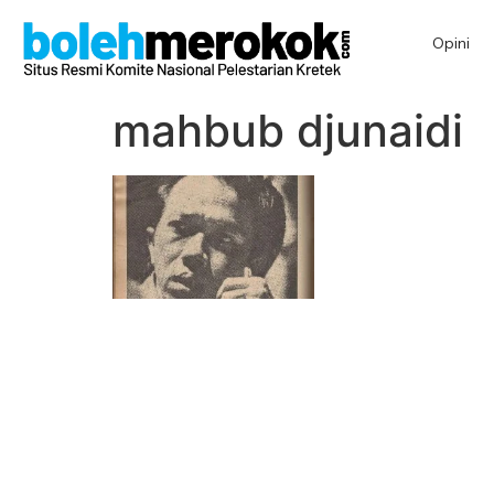
Opini
mahbub djunaidi