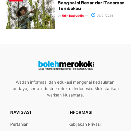
Bangsa Ini Besar dari Tanaman
Tembakau
by
Udin Badruddin
02/01/2024
Wadah informasi dan edukasi mengenai kedaulatan,
budaya, serta industri kretek di Indonesia. Melestarikan
warisan Nusantara.
NAVIGASI
INFORMASI
Pertanian
Kebijakan Privasi