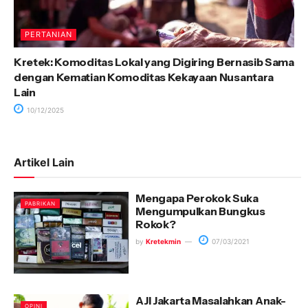
PERTANIAN
Kretek: Komoditas Lokal yang Digiring Bernasib Sama
dengan Kematian Komoditas Kekayaan Nusantara
Lain
10/12/2025
Artikel Lain
Mengapa Perokok Suka
PABRIKAN
Mengumpulkan Bungkus
Rokok?
by
Kretekmin
07/03/2021
AJI Jakarta Masalahkan Anak-
OPINI