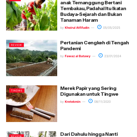
anak Temanggung Bertani
Tembakau, Padahal Itu Ikatan
Budaya-Sejarah dan Bukan
Tanaman Haram
by
Khoirul Atfifudin
05/05/2025
Pertanian Cengkeh di Tengah
REVIEW
Pandemi
by
Fawaz al Batawy
23/01/2024
Merek Papir yang Sering
TINGWE
Digunakan untuk Tingwe
by
Kretekmin
08/11/2020
Dari Dahulu hingga Nanti
REVIEW